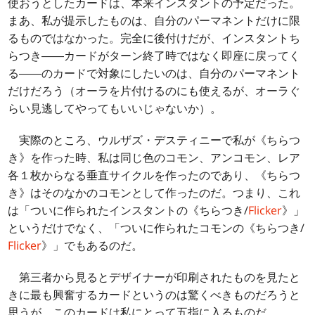
使おうとしたカードは、本来インスタントの予定だった。
まあ、私が提示したものは、自分のパーマネントだけに限
るものではなかった。完全に後付けだが、インスタントち
らつき――カードがターン終了時ではなく即座に戻ってく
る――のカードで対象にしたいのは、自分のパーマネント
だけだろう（オーラを片付けるのにも使えるが、オーラぐ
らい見逃してやってもいいじゃないか）。
実際のところ、ウルザズ・デスティニーで私が《ちらつ
き》を作った時、私は同じ色のコモン、アンコモン、レア
各１枚からなる垂直サイクルを作ったのであり、《ちらつ
き》はそのなかのコモンとして作ったのだ。つまり、これ
は「ついに作られたインスタントの《ちらつき/
Flicker
》」
というだけでなく、「ついに作られたコモンの《ちらつき/
Flicker
》」でもあるのだ。
第三者から見るとデザイナーが印刷されたものを見たと
きに最も興奮するカードというのは驚くべきものだろうと
思うが、このカードは私にとって五指に入るものだ。