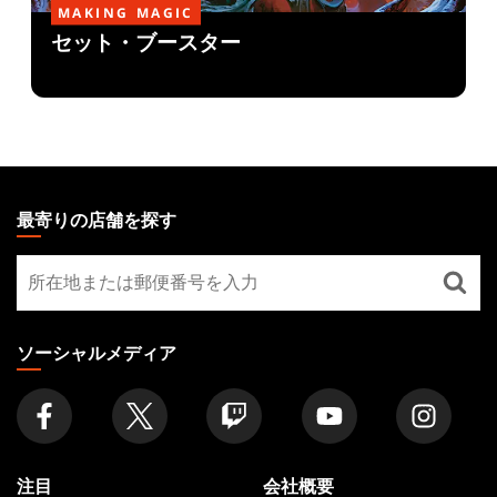
MAKING MAGIC
セット・ブースター
MAGIC:
THE
最寄りの店舗を探す
GATHERING
最
FOOTER
寄
り
の
ソーシャルメディア
店
舗
を
探
す
注目
会社概要