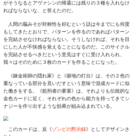
がそうなるとアヴァシンの帰還には残りの３種を入れなけ
ればならないな、と答えたのだ。
人間の脳みそが対称性を好むという話は今までにも何度
もしてきたとおりで、パターンを作るのであればパターン
を完結させなければならない。そうしなければ、それを目
にした人が不快感を覚えることになるのだ。このサイクル
を完結させるべきだという意見はすぐに受け入れられ、
我々はそのために３枚のカードを作ることになった。
《錬金術師の隠れ家》と《僻地の灯台》は、その２色の
重なっている部分を見いだすという意味で混成カードに似
た働きをする。《処刑者の要塞》は、それよりも伝統的な
金色カードに近く、それぞれの色から能力を持ってきてシ
ナジーを作り出すような効果が組み込まれている。
このカードは、反《
ゾンビの黙示録
》としてデザインさ