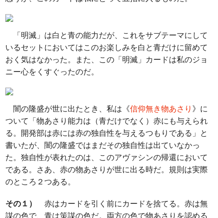
「明滅」は白と青の能力だが、これをサブテーマにして
いるセットにおいてはこのお楽しみを白と青だけに留めて
おく気はなかった。また、この「明滅」カードは私のジョ
ニー心をくすぐったのだ。
闇の隆盛が世に出たとき、私は《
信仰無き物あさり
》に
ついて「物あさり能力は（青だけでなく）赤にも与えられ
る。開発部は赤には赤の独自性を与えるつもりである」と
書いたが、闇の隆盛ではまだその独自性は出ていなかっ
た。独自性が表れたのは、このアヴァシンの帰還において
である。さあ、赤の物あさりが世に出る時だ。規則は実際
のところ２つある。
その１）
赤はカードを引く前にカードを捨てる。赤は無
謀の色で、青は策謀の色だ。両方の色で物あさりを認める