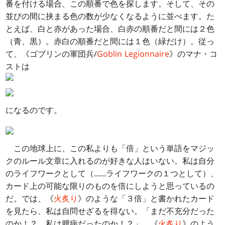
番を付ける場合、この順番で色を探します。そして、その
並びの間に挟まる色の数が少なくなるように並べます。た
とえば、白と赤があった場合、白赤の順番だと間には２色
（青、黒）。赤白の順番だと間には１色（緑だけ）。従っ
て、《ゴブリンの軍団兵/
Goblin Legionnaire
》のマナ・コ
ストは
になるのです。
この地球上に、この私よりも「倍」という単語をマジッ
クのルール文章に入れるのが好きな人はいない。私は自分
のライフワークとして（......ライフワークの１つとして）、
カード上の可能な限りのものを倍にしようと思っているの
だ。では、《
火炙り
》のような「３倍」と書かれたカード
を見たら、私は自問せざるを得ない。「まだ不充分だった
のか！？ 私は臆病だったのか！？」 《
火炙り
》のよう