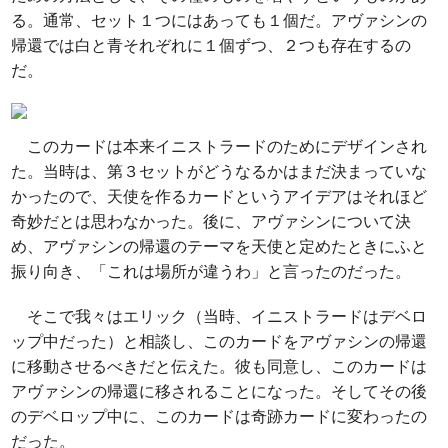
る。通常、セット１つにはあっても１個だ。アヴァシンの
帰還では白と青それぞれに１個ずつ、２つも存在するの
だ。
このカードは本来イニストラードのためにデザインされ
た。当時は、第３セットがどうなるかはまだ決まっていな
かったので、天使を作るカードというアイデアはそれほど
奇妙だとは思わなかった。後に、アヴァシンについて決
め、アヴァシンの帰還のテーマを天使と定めたときにふと
振り向き、「これは場所が違うわ」と言ったのだった。
そこで我々はエリック（当時、イニストラードはデベロ
ップ中だった）と相談し、このカードをアヴァシンの帰還
に移動させるべきだと伝えた。彼も同意し、このカードは
アヴァシンの帰還に移されることになった。そしてその後
のデベロップ中に、このカードは奇跡カードに変わったの
だった。