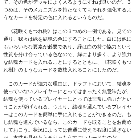
て、その色がデッキによく入るようにすれば良いのだ。３
つめは、そのメカニズムを持たなくてもそれを強化するよ
うなカードを特定の色に入れるというものだ。
《花咲くもつれ樹》はこの３つめの一例である。見ての
通り、我々は緑を結魂の色にすることにした。白には他に
もいろいろな要素が必要であり、緑は白の持つ協力という
性質を分け合っている色なので、緑により多く、より強力
な結魂カードを入れることにするとともに、《花咲くもつ
れ樹》のようなカードを数枚入れることにしたのだ。
このカードが強力な理由は、ドラフトにおいて、結魂を
使っていないプレイヤーにとってはまったく無意味だが、
結魂を使っているプレイヤーにとっては非常に強力だとい
うことが挙げられる。つまり、結魂を選んでいるプレイヤ
ーはこのカードを簡単に手に入れることができるのだ。も
し結魂を選んでいるなら、このカードを取ることをお薦め
しておこう。状況によっては普通に使える程度に過ぎない
が、本性を見せたらそりゃもうすごいカードなのだ。