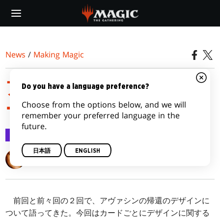
Skip
to
main
content
News
/
Making Magic
アヴァシングル・レディ
Do you have a language preference?
Choose from the options below, and we will
ー その１
remember your preferred language in the
future.
Making Magic
2012/04/23
日本語
ENGLISH
Mark Rosewater
前回と前々回の２回で、アヴァシンの帰還のデザインに
ついて語ってきた。今回はカードごとにデザインに関する