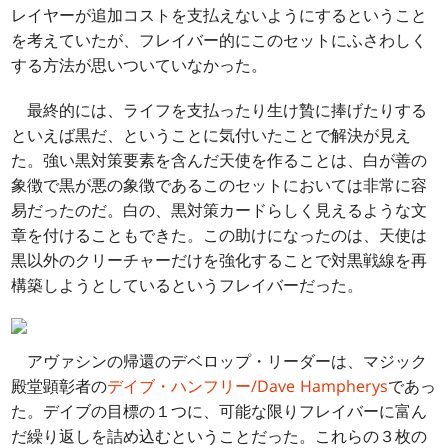
レイヤーが追加コストを支払えないようにするということ
を考えていたが、フレイバー的にこのセットにふさわしく
する方法が思いついていなかった。
最終的には、ライフを支払ったり生け贄に捧げたりする
といえば黒だ、ということに気付いたことで解決が見え
た。強い黒対策要素を含んだ天使を作ることは、白が善の
象徴で黒が悪の象徴であるこのセットにおいては非常に容
易だったのだ。白の、黒対策カードらしく見えるような文
章を付けることもできた。この助けになったのは、天使は
黒以外のクリーチャーだけを強化することで対黒戦線を再
構築しようとしているというフレイバーだった。
アヴァシンの帰還のデベロップ・リーダーは、マジック
殿堂顕彰者の
デイブ・ハンフリー/Dave Hampherys
であっ
た。デイブの目標の１つに、可能な限りフレイバーに富ん
だ繰り返しを詰め込むということだった。これらの３枚の