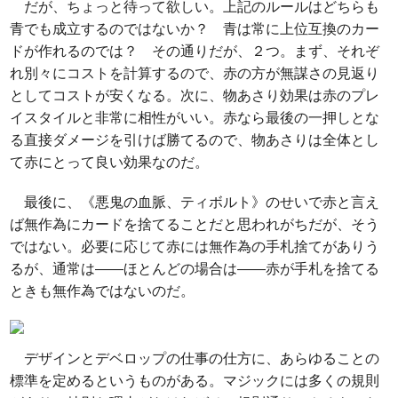
だが、ちょっと待って欲しい。上記のルールはどちらも
青でも成立するのではないか？ 青は常に上位互換のカー
ドが作れるのでは？ その通りだが、２つ。まず、それぞ
れ別々にコストを計算するので、赤の方が無謀さの見返り
としてコストが安くなる。次に、物あさり効果は赤のプレ
イスタイルと非常に相性がいい。赤なら最後の一押しとな
る直接ダメージを引けば勝てるので、物あさりは全体とし
て赤にとって良い効果なのだ。
最後に、《悪鬼の血脈、ティボルト》のせいで赤と言え
ば無作為にカードを捨てることだと思われがちだが、そう
ではない。必要に応じて赤には無作為の手札捨てがありう
るが、通常は――ほとんどの場合は――赤が手札を捨てる
ときも無作為ではないのだ。
デザインとデベロップの仕事の仕方に、あらゆることの
標準を定めるというものがある。マジックには多くの規則