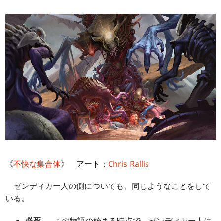
《
不快な集合体
》 アート：
Chris Rallis
ゼンディカー人の側についても、同じようなことをして
いる。
必死
― この物語の始まる時点で、ゼンディカー人に