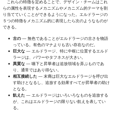
これらの特徴を定めることで、デザイン・チームはこれ
らの属性を表現するメカニズムやメカニズム的テーマを割
り当てていくことができるようになった。エルドラージの
５つの特徴をメカニズム的に表現したら次のようなものが
できる。
古の
― 無色であることがエルドラージの古さを物語
っている。有色のマナよりも古い存在なのだ。
巨大な
― エルドラージ、特に中枢に位置するエルド
ラージは、パワーやタフネスが大きい。
異質な
― 嚥下と昇華者は追放領域を弄ぶものであ
り、通常ではあり得ない。
相互接続した
― 末裔は巨大なエルドラージを呼び出
す助けとなるし、追放する効果すべてが昇華者の助け
となる。
飢えた
― エルドラージはいろいろなものを追放する
が、これはエルドラージの限りない飢えを表してい
る。