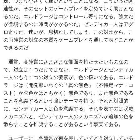
逆、つまり小さくて速いということになる。こういった関
連性が、そのセットのゲームプレイを定めていく助けとな
るのだ。エルドラージはコントロール寄りになる。強大だ
が登場するのに時間がかかるのだ。ゼンディカー人はアグ
ロ寄りだ。速いが、息切れしてしまう。この対比から、こ
の両陣営の対立の本質をゲームプレイを通して表すことが
できるのだ。
通常、各陣営にさまざまな側面を持たせたいものなの
で、対立は１つだけではない。エルドラージとゼンディカ
ー人のもう１つの対立の要素が、色の扱いである。エルド
ラージは（開発部いわくの「真の無色」（不特定マナ・コ
スト）か欠色かはともかく）無色であり、また無色である
ことを意識するという強いテーマを持つ。それと対照的
に、ゼンディカー人は色を意識する。それを表すのは収斂
メカニズムと、ゼンディカー人のメカニズムが追加の色を
散らすことを推奨することがあるという事実である。
ユーザーに、各陣営が何を表していてどう対立している