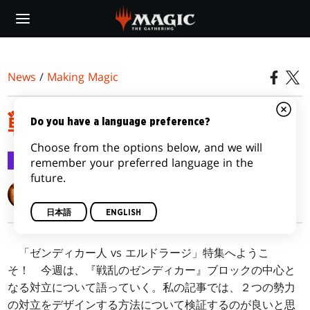
Skip
to
main
content
News
/
Making Magic
戦闘計画
Do you have a language preference?
Choose from the options below, and we will
Making Magic
2015/10/12
remember your preferred language in the
future.
Mark Rosewater
日本語
ENGLISH
「ゼンディカー人 vs エルドラージ」特集へようこ
そ！ 今週は、『戦乱のゼンディカー』ブロックの中心と
なる対立について語っていく。私の記事では、２つの勢力
の対立をデザインする方法について検証するのが良いと思