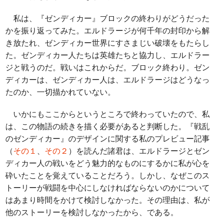
私は、『ゼンディカー』ブロックの終わりがどうだった
かを振り返ってみた。エルドラージが何千年の封印から解
き放たれ、ゼンディカー世界にすさまじい破壊をもたらし
た。ゼンディカー人たちは英雄たちと協力し、エルドラー
ジと戦うのだ。戦いはこれからだ。ブロック終わり。ゼン
ディカーは、ゼンディカー人は、エルドラージはどうなっ
たのか、一切描かれていない。
いかにもここからというところで終わっていたので、私
は、この物語の続きを描く必要があると判断した。『戦乱
のゼンディカー』のデザインに関する私のプレビュー記事
（
その１
、
その２
）を読んだ諸君は、エルドラージとゼン
ディカー人の戦いをどう魅力的なものにするかに私が心を
砕いたことを覚えていることだろう。しかし、なぜこのス
トーリーが戦闘を中心にしなければならないのかについて
はあまり時間をかけて検討しなかった。その理由は、私が
他のストーリーを検討しなかったから、である。