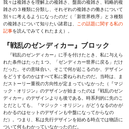
我々は複雑さを理解上の複雑さ、盤面の複雑さ、戦略的複
雑さの３種類に分類し、それぞれの複雑さの働きについて
別々に考えるようになったのだ（「新世界秩序」と３種類
の複雑さについて知りたい諸君は、
この話題に関する私の
記事
を読んでみてくれたまえ）。
『戦乱のゼンディカー』ブロック
『戦乱のゼンディカー』に手を付けたとき、私に与えら
れた条件はたった１つ、「ゼンディカー世界に戻る」だけ
だった。その意味合い、そこで何が起こるのか、デザイン
をどうするのかはすべて私に委ねられたのだ。当時は、ま
だストーリー重視の方向性が定まっていなかった（『マジ
ック・オリジン』のデザインが始まったのは『戦乱のゼン
ディカー』のデザインよりも後である。時系列的に先のこ
とだとしても、『マジック・オリジン』がどうなるのかが
わかるのはセットのデザインも中盤になってからなの
だ）。つまり、私は先行デザインを始める時点では物語に
ついて何もわかっていなかったのだ。