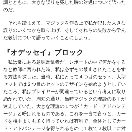
訓とともに、大きな誤りを犯した時の対処について語った
のだ。
それを踏まえて、マジックを作る上で私が犯した大きな
誤りのいくつかを取り上げ、そしてそれらの失敗から学ん
だ教訓について語っていくことにしよう。
『オデッセイ』ブロック
私は常にある意味反乱者だ。レポートの中で何かをする
なと教師に言われた時、私は必ずその禁止されたことをす
る方法を探した。当時、私にとって４つ目のセット、大型
セットでは２つ目のセットのデザインを始めようとしてい
たころ、私はプレイヤーが間違っているという考えに取り
憑かれていた。周知の通り、当時マジックの理論の多くが
迷走していた。大きな理論の１つが「カード・アドバンテ
ージ」と呼ばれるものである。これを一言で言うと、カー
ドを相手よりも多く持っていれば有利で、全体としてカー
ド・アドバンテージを得られるもの（１枚で２枚以上に対