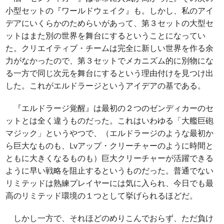
小型セットの『ワールドウェイク』も。しかし、私のアイ
デアにいくらかのためらいがあって、第３セットの大型セ
ットはまた別の世界を舞台にするということになってい
た。クリエイティブ・チームは完全に新しい世界を作る余
力がなかったので、第３セットでメカニズム的に別物にな
る一方で同じ次元を舞台にするという理由付けを見つけ出
した。これがエルドラージというアイデアの基である。
『エルドラージ覚醒』は最初の２つのゼンディカーのセ
ットとは全く違うものだった。これはいわゆる「大艦巨砲
マジック」というやつで、（エルドラージのような最初か
ら巨大なものも、Lvアップ・クリーチャーのように時間と
ともに大きくなるものも）巨大クリーチャーが活躍できる
ように早い戦略を阻止するというものだった。普通でない
リミテッドは熟練プレイヤーには気に入られ、今日でも最
高のリミテッド環境の１つとして挙げられるほどだ。
しかし一方で、それほどのめりこんでおらず、ただ負け