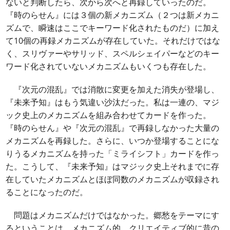
ないと判断したら、次から次へと再録していったのだ。
『時のらせん』には３個の新メカニズム（２つは新メカニ
ズムで、瞬速はここでキーワード化されたものだ）に加え
て10個の再録メカニズムが存在していた。それだけではな
く、スリヴァーやサリッド、スペルシェイパーなどのキー
ワード化されていないメカニズムもいくつも存在した。
『次元の混乱』では消散に変更を加えた消失が登場し、
『未来予知』はもう気違い沙汰だった。私は一連の、マジ
ック史上のメカニズムを組み合わせてカードを作った。
『時のらせん』や『次元の混乱』で再録しなかった大量の
メカニズムを再録した。さらに、いつか登場することにな
りうるメカニズムを持った「ミライシフト」カードを作っ
た。こうして、『未来予知』はマジック史上それまでに存
在していたメカニズムとほぼ同数のメカニズムが収録され
ることになったのだ。
問題はメカニズムだけではなかった。郷愁をテーマにす
るということは、メカニズム的、クリエイティブ的に昔の