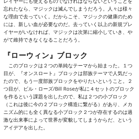
レイヤーにも使えるものでなければならないということを
忘れたなら、マジックは滅んでしまうだろう。人々は様々
な理由で去っていく。だからこそ、マジックの健康のため
には、新しい血が必要なのだ。去っていく以上の新規プレ
イヤーがいなければ、マジックは次第に縮小していき、や
がて維持できなくなることだろう。
『ローウィン』ブロック
このブロックは２つの単純なテーマから始まった。１つ
目が、『オンスロート』ブロックは部族テーマで人気だっ
たので、もう一度部族ブロックをやりたいということ。２
つ目が、ビル・ローズ/Bill Roseが私に４セットのブロック
を作るという課題を出したので、私は２つの小ブロック
（これは後に今の２ブロック構造に繋がる）があり、メカ
ニズム的にも全く異なる小ブロック２つが存在するのは過
激な出来事によって世界が変貌してしまうからだ、という
アイデアを出した。