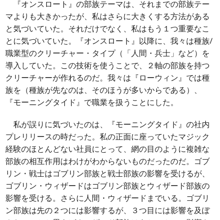
『オンスロート』の部族テーマは、それまでの部族テー
マよりも大きかったが、私はさらに大きくする方法がある
と気づいていた。それだけでなく、私はもう１つ重要なこ
とに気づいていた。『オンスロート』以降に、我々は種族/
職業型のクリーチャー・タイプ（「人間・兵士」など）を
導入していた。この技術を使うことで、２軸の部族を持つ
クリーチャーが作れるのだ。我々は『ローウィン』では種
族を（種族が先なのは、そのほうが多いからである）、
『モーニングタイド』で職業を扱うことにした。
私が誤りに気づいたのは、『モーニングタイド』の社内
プレリリースの時だった。私の正面に座っていたマジック
経験のほとんどない社員にとって、網の目のように複雑な
部族の相互作用はわけがわからないものだったのだ。ゴブ
リン・戦士はゴブリン部族と戦士部族の影響を受けるが、
ゴブリン・ウィザードはゴブリン部族とウィザード部族の
影響を受ける。さらに人間・ウィザードまでいる。ゴブリ
ン部族は先の２つには影響するが、３つ目には影響を及ぼ