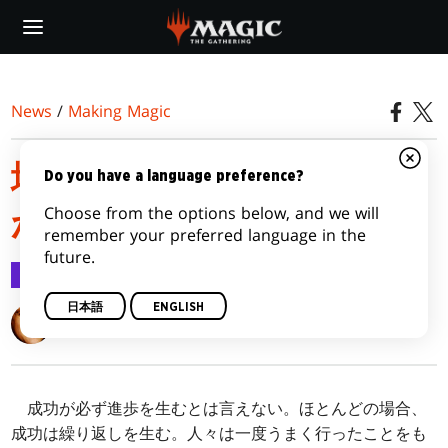
Skip
to
main
content
News
/
Making Magic
塩が失敗を美味しくする
Do you have a language preference?
Choose from the options below, and we will
から
remember your preferred language in the
future.
Making Magic
2016/05/09
日本語
ENGLISH
Mark Rosewater
成功が必ず進歩を生むとは言えない。ほとんどの場合、
成功は繰り返しを生む。人々は一度うまく行ったことをも