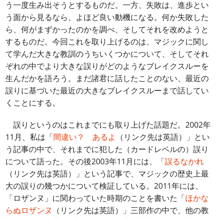
う一度生み出そうとするものだ。一方、失敗は、進歩とい
う面から見るなら、よほど良い動機になる。何か失敗した
ら、何がまずかったのかを調べ、そしてそれを改めようと
するものだ。今回これを取り上げるのは、マジックに関し
て学んだ大きな教訓のうちいくつかについて、そしてそれ
ぞれの中でより大きな誤りがどのようなブレイクスルーを
生んだかを語ろう。まだ諸君に話したことのない、最近の
誤りに基づいた最近の大きなブレイクスルーまで話してい
くことにする。
誤りというのはこれまでにも取り上げた話題だ。2002年
11月、私は「
間違い？ あるよ
（リンク先は英語）」とい
う記事の中で、それまでに犯した（カードレベルの）誤り
について語った。その後2003年11月には、「
誤るなかれ
（リンク先は英語）」という記事で、マジックの歴史上最
大の誤りの幾つかについて検証している。2011年には、
「ロザンヌ」に関わっていた時期のことを書いた「
ほかな
らぬロザンヌ
（リンク先は英語）」三部作の中で、他の教