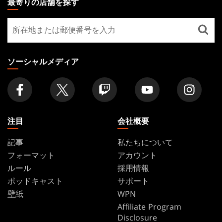
最寄りの店舗を探す
GATHERING
最
FOOTER
寄
り
の
ソーシャルメディア
店
舗
を
探
す
注目
会社概要
記事
私たちについて
フォーマット
アカウント
ルール
採用情報
ポッドキャスト
サポート
壁紙
WPN
Affiliate Program
Disclosure