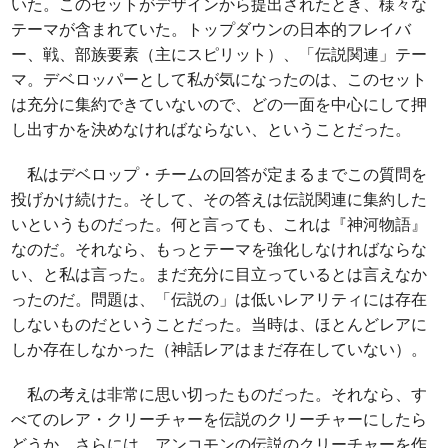
いた。このセットがデザインから提出されたとき、様々な
テーマが含まれていた。トップダウンの日本的フレイバ
ー、戦、部族要素（主にスピリット）、「伝説関連」テー
マ。デベロッパーとして私が気になったのは、このセット
は充分に集約できていないので、どの一面を中心にして押
し出すかを決めなければならない、ということだった。
私はデベロップ・チームの回答が定まるまでこの質問を
投げかけ続けた。そして、その答えは伝説関連に集約した
いというものだった。何と言っても、これは『神河物語』
なのだ。それなら、もっとテーマを強化しなければならな
い、と私は言った。まだ充分に目立っているとは言えなか
ったのだ。問題は、「伝説の」は低いレアリティには存在
しないものだということだった。当時は、ほとんどレアに
しか存在しなかった（神話レアはまだ存在していない）。
私の考えは非常に思い切ったものだった。それなら、す
べてのレア・クリーチャーを伝説のクリーチャーにしたら
どうか。さらには、アンコモンの伝説のクリーチャーを作