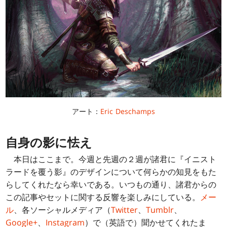
アート：
Eric Deschamps
自身の影に怯え
本日はここまで。今週と先週の２週が諸君に『イニスト
ラードを覆う影』のデザインについて何らかの知見をもた
らしてくれたなら幸いである。いつもの通り、諸君からの
この記事やセットに関する反響を楽しみにしている。
メー
ル
、各ソーシャルメディア（
Twitter
、
Tumblr
、
Google+
、
Instagram
）で（英語で）聞かせてくれたま