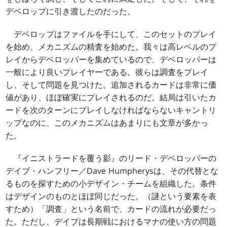
デベロップに引き渡したのだった。
デベロップはファイルを手にして、このセットのプレイ
を始め、メカニズムの精査を始めた。我々は高レベルのプ
レイからデベロッパーを集めているので、デベロッパーは
一般により良いプレイヤーである。彼らは調査をプレイ
し、そして問題を見つけた。追加されるカードは非常に価
値があり、ほぼ確実にプレイされるのだ。結局は引いたカ
ードを次のターンにプレイしなければならないキャントリ
ップなのに、このメカニズムはあまりにも文章が多かっ
た。
『イニストラードを覆う影』のリード・デベロッパーの
デイブ・ハンフリー／Dave Humpherysは、その代替とな
るものを探すための小デザイン・チームを組織した。条件
はデザインのものとほぼ同じだった。（謎という要素を表
すため）「調査」という名前で、カードの流れが必要だっ
た。ただし、デイブは長期戦におけるマナの使い方の問題