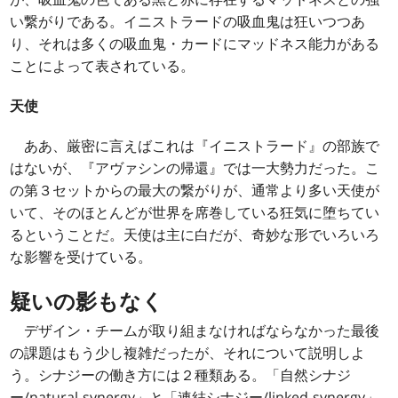
い繋がりである。イニストラードの吸血鬼は狂いつつあ
り、それは多くの吸血鬼・カードにマッドネス能力がある
ことによって表されている。
天使
ああ、厳密に言えばこれは『イニストラード』の部族で
はないが、『アヴァシンの帰還』では一大勢力だった。こ
の第３セットからの最大の繋がりが、通常より多い天使が
いて、そのほとんどが世界を席巻している狂気に堕ちてい
るということだ。天使は主に白だが、奇妙な形でいろいろ
な影響を受けている。
疑いの影もなく
デザイン・チームが取り組まなければならなかった最後
の課題はもう少し複雑だったが、それについて説明しよ
う。シナジーの働き方には２種類ある。「自然シナジ
ー/natural synergy」と「連結シナジー/linked synergy」