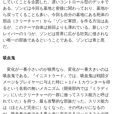
していくことを企図した、遅いコントロール型のデッキで
ある。ゾンビは今回も墓地と密接に関わっており、墓地か
ら戻ってくることも多い。今回も自分の墓地にある死体の
部品（クリーチャー）から「ゾンビ軍団」を作る方法はあ
るが、このテーマ自体は前回よりも薄れている。新しいフ
レイバーの１つが、ゾンビは世界に広がる狂気に侵されな
い唯一の部族であるということである。ゾンビは青と黒
だ。
吸血鬼
変化が一番小さいのが狼男なら、変化が一番大きいのは
吸血鬼である。『イニストラード』では、吸血鬼は戦闘ダ
メージをプレイヤーに与えた時に＋１/＋１カウンターを得
るという名前の無いメカニズム（開発部内では『ミラディ
ン』にいたクリーチャーの一群に倣ってスリス能力と呼ば
れていた）を持つ、最も攻撃的な部族だった。スリス能力
は（ほとんど完全に）なくなった。その代わりになるの
が、吸血鬼の色である黒と赤に存在するマッドネスとの強