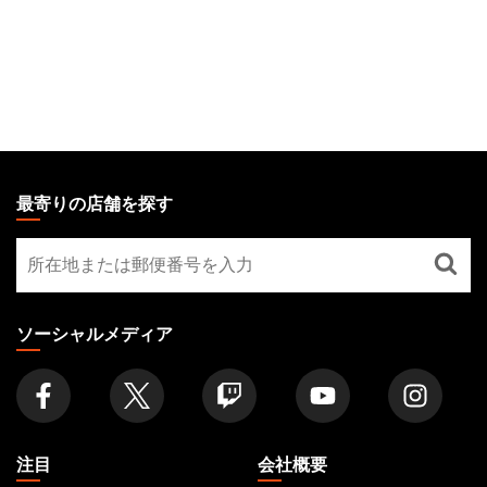
MAGIC:
THE
最寄りの店舗を探す
GATHERING
最
FOOTER
寄
り
の
ソーシャルメディア
店
舗
を
探
す
注目
会社概要