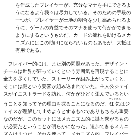
を作成したプレイヤーが、充分なマナを手にできるよ
うになるよう我々は尽力している。そのための手段の
一つが、プレイヤーが土地の割合を少し高められるよ
うに、ゲームの終盤でそのマナを使って何かができる
ようにするというものだ。カードの流れを助けるメカ
ニズムにはこの助けにならないものもあるが、大抵は
有用である。
フレイバー的には、また別の問題があった。デザイン・
チームは世界が狂っていくという雰囲気を再現することに
全力を尽くしていた。ストーリーが組み上がっていくと、
そこには謎という要素が組み込まれていた。主人公ジェイ
スがイニストラードを訪れ、何かがひどく歪んでいるとい
マッドネス
うことを知ってその理由を探ることになるのだ。
狂気
はジ
ェイスが理解して止めようとするものでありもちろん重要
なのだが、このセットにはメカニズム的に謎と繋がるもの
が必要だということが明らかになった。追加できるメカニ
ズムは１つだ。それを使って、メカニズム的、フレイバー