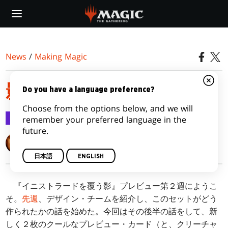
Skip
to
main
content
News
/
Making Magic
影を追う その２
Do you have a language preference?
Choose from the options below, and we will
Making Magic
2016/03/21
remember your preferred language in the
future.
Mark Rosewater
日本語
ENGLISH
『イニストラードを覆う影』プレビュー第２週にようこ
そ。
先週
、デザイン・チームを紹介し、このセットがどう
作られたかの話を始めた。今回はその後半の話をして、新
しく２枚のクールなプレビュー・カード（と、クリーチャ