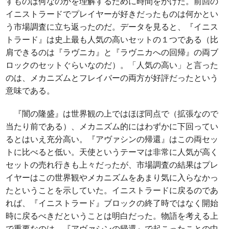
すものは何なのかを理解するために時間をかけた。前回の
イニストラードでプレイヤーが好きだったものは何かとい
う市場調査に立ち返ったのだ。データを見ると、『イニス
トラード』は史上最も人気の高いセットの１つである（比
肩できるのは『ラヴニカ』と『ラヴニカへの回帰』の両ブ
ロックのセットぐらいなのだ）。「人気の高い」と言った
のは、メカニズムとフレイバーの両方が好評だったという
意味である。
『闇の隆盛』は世界観の上ではほぼ同点で（拡張なので
当たり前である）、メカニズム的にはわずかに下回ってい
るとはいえ充分高い。『アヴァシンの帰還』はこの両セッ
トに比べると低い。天使というテーマは非常に人気が高く
セットの売れ行きも上々だったが、市場調査の結果はプレ
イヤーはこの世界観やメカニズムをあまり気に入らなかっ
たということを示していた。イニストラードに戻るのであ
れば、『イニストラード』ブロックの終了時ではなく開始
時に戻るべきだということは明白だった。物語を考える上
で重要なのは、『アヴァシンの帰還』で起こったことの中