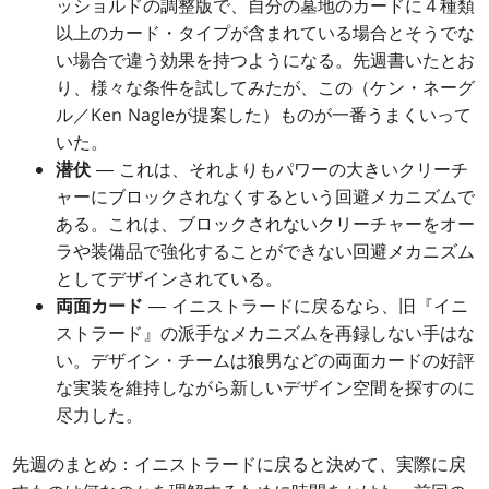
ッショルドの調整版で、自分の墓地のカードに４種類
以上のカード・タイプが含まれている場合とそうでな
い場合で違う効果を持つようになる。先週書いたとお
り、様々な条件を試してみたが、この（ケン・ネーグ
ル／Ken Nagleが提案した）ものが一番うまくいって
いた。
潜伏
― これは、それよりもパワーの大きいクリーチ
ャーにブロックされなくするという回避メカニズムで
ある。これは、ブロックされないクリーチャーをオー
ラや装備品で強化することができない回避メカニズム
としてデザインされている。
両面カード
― イニストラードに戻るなら、旧『イニ
ストラード』の派手なメカニズムを再録しない手はな
い。デザイン・チームは狼男などの両面カードの好評
な実装を維持しながら新しいデザイン空間を探すのに
尽力した。
先週のまとめ：イニストラードに戻ると決めて、実際に戻