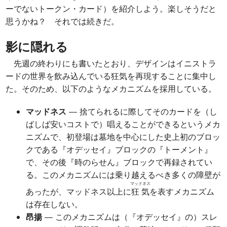
ーでないトークン・カード）を紹介しよう。楽しそうだと
思うかね？ それでは続きだ。
影に隠れる
先週の終わりにも書いたとおり、デザインはイニストラ
ードの世界を飲み込んでいる狂気を再現することに集中し
た。そのため、以下のようなメカニズムを採用している。
マッドネス
― 捨てられるに際してそのカードを（し
ばしば安いコストで）唱えることができるというメカ
ニズムで、初登場は墓地を中心にした史上初のブロッ
クである『オデッセイ』ブロックの『トーメント』
で、その後『時のらせん』ブロックで再録されてい
る。このメカニズムには乗り越えるべき多くの障壁が
マッドネス
あったが、マッドネス以上に
狂気
を表すメカニズム
は存在しない。
昂揚
― このメカニズムは（『オデッセイ』の）スレ