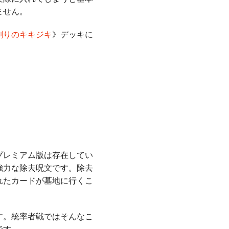
ません。
割りのキキジキ
》デッキに
プレミアム版は存在してい
強力な除去呪文です。除去
れたカードが墓地に行くこ
す。統率者戦ではそんなこ