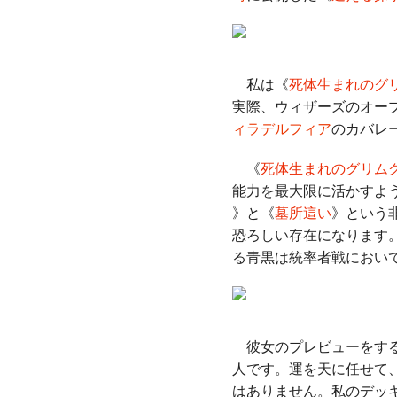
私は《
死体生まれのグ
実際、ウィザーズのオー
ィラデルフィア
のカバレ
《
死体生まれのグリム
能力を最大限に活かすよ
》と《
墓所這い
》という
恐ろしい存在になります
る青黒は統率者戦におい
彼女のプレビューをする
人です。運を天に任せて
はありません。私のデッ