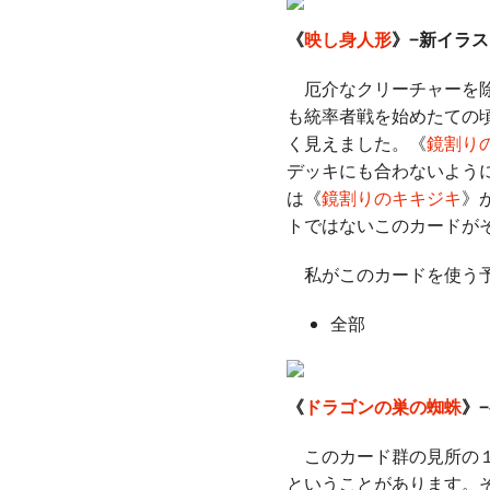
《
映し身人形
》−新イラ
厄介なクリーチャーを除
も統率者戦を始めたての
く見えました。《
鏡割り
デッキにも合わないよう
は《
鏡割りのキキジキ
》
トではないこのカードが
私がこのカードを使う予
全部
《
ドラゴンの巣の蜘蛛
》
このカード群の見所の１
ということがあります。