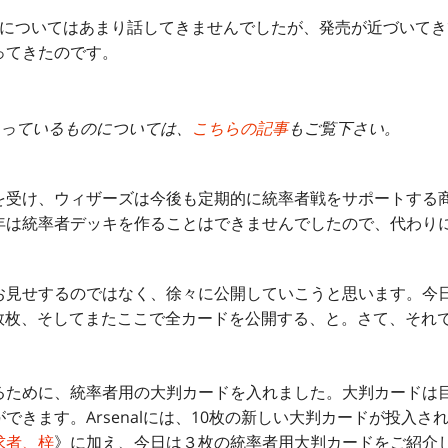
rsenalについてはあまり話してきませんでしたが、発売が近づい
ってきたのです。
nalに入っているものについては、
こちらの記事
もご覧下さい。
受け、ウィザーズは今後も定期的に統率者戦をサポートする
は統率者デッキを作ることはできませんでしたので、代わりにこの a
見せするのではなく、徐々に公開していこうと思います。今
netで数枚、そしてまたここで全カードを公開する、と。さて、そ
ために、統率者用の大判カードを入れました。大判カードは
できます。Arsenalには、10枚の新しい大判カードが投入さ
求者、梓
》に加え、今日は３枚の統率者用大判カードをご紹介