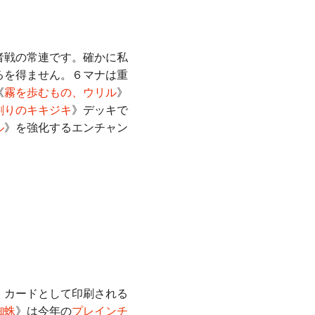
者戦の常連です。確かに私
るを得ません。６マナは重
《
霧を歩むもの、ウリル
》
割りのキキジキ
》デッキで
ル
》を強化するエンチャン
・カードとして印刷される
蜘蛛
》は今年の
プレインチ