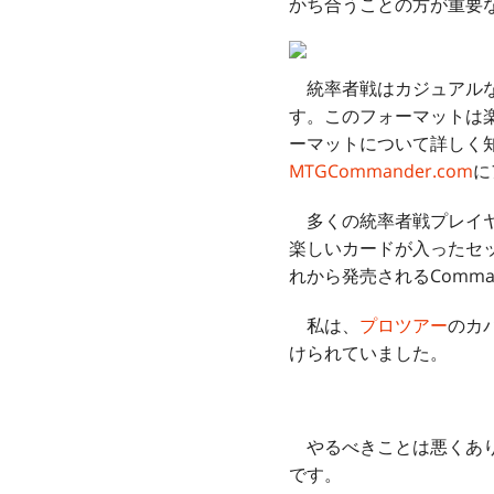
かち合うことの方が重要
統率者戦はカジュアルな
す。このフォーマットは
ーマットについて詳しく知り
MTGCommander.com
に
多くの統率者戦プレイヤ
楽しいカードが入ったセット
れから発売されるComma
私は、
プロツアー
のカ
けられていました。
やるべきことは悪くあり
です。