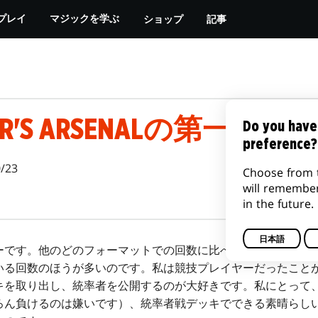
ショップ
記事
プレイ
マジックを学ぶ
ER'S ARSENALの第一報
Do you have
preference?
/23
Choose from 
will remembe
in the future.
日本語
です。他のどのフォーマットでの回数に比べても、この100
いる回数のほうが多いのです。私は競技プレイヤーだったこと
キを取り出し、統率者を公開するのが大好きです。私にとって
ろん負けるのは嫌いです）、統率者戦デッキでできる素晴らし