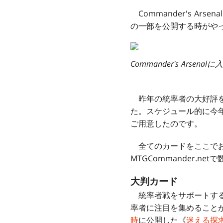
Commander's A
の一部を公開する時がや
Commander's Arse
昨年の統率者の大好評を
た。スケジュール的に今年
ご用意したのです。
全てのカードをここでお
MTGCommander.
大判カード
統率者戦をサポートする
率者に注目を集めることが
時
に公開した《
迷える探