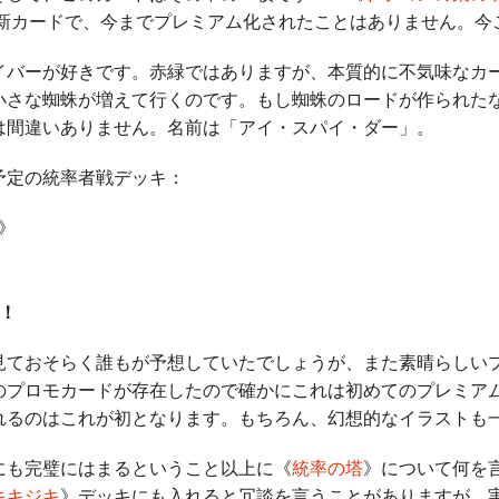
新カードで、今までプレミアム化されたことはありません。今
バーが好きです。赤緑ではありますが、本質的に不気味なカ
小さな蜘蛛が増えて行くのです。もし蜘蛛のロードが作られた
は間違いありません。名前は「アイ・スパイ・ダー」。
定の統率者戦デッキ：
》
！
ておそらく誰もが予想していたでしょうが、また素晴らしい
のプロモカードが存在したので確かにこれは初めてのプレミア
れるのはこれが初となります。もちろん、幻想的なイラストも
も完璧にはまるということ以上に《
統率の塔
》について何を
キキジキ
》デッキにも入れると冗談を言うことがありますが、