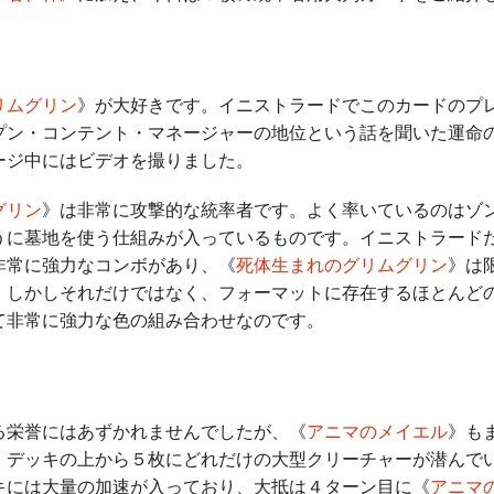
リムグリン
》が大好きです。イニストラードでこのカードのプ
プン・コンテント・マネージャーの地位という話を聞いた運命
ージ中にはビデオを撮りました。
グリン
》は非常に攻撃的な統率者です。よく率いているのはゾ
うに墓地を使う仕組みが入っているものです。イニストラード
非常に強力なコンボがあり、《
死体生まれのグリムグリン
》は
。しかしそれだけではなく、フォーマットに存在するほとんど
て非常に強力な色の組み合わせなのです。
栄誉にはあずかれませんでしたが、《
アニマのメイエル
》も
、デッキの上から５枚にどれだけの大型クリーチャーが潜んで
キには大量の加速が入っており、大抵は４ターン目に《
アニマ