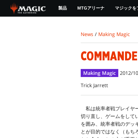
Skip
製品
MTGアリーナ
マジックを
to
main
content
News
/
Making Magic
COMMAND
Making Magic
2012/10
Trick Jarrett
私は統率者戦プレイヤー
切り直し、ゲームをして
を囲み、統率者戦のデッ
とが目的ではなく（もち