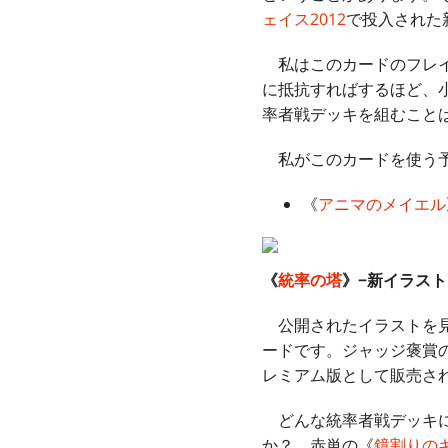
ェイス2012
で投入された
私はこのカードのフレイ
に抵抗すればするほど、
率者戦デッキを組むこと
私がこのカードを使う予
《
アニマのメイエル
《
統率の塔
》−新イラスト
公開されたイラストを見
ードです。ジャッジ褒賞
レミアム版として販売さ
どんな統率者戦デッキに
か？ 赤単の《
鏡割りの