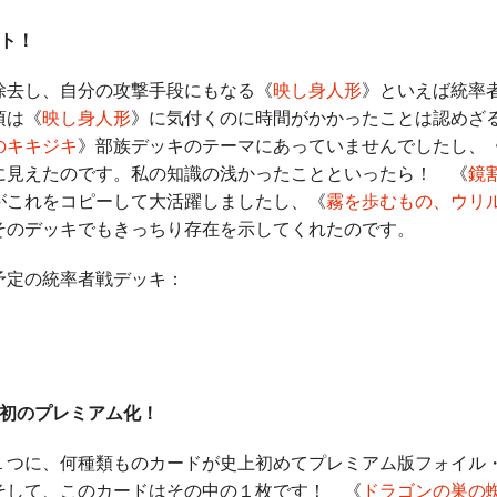
スト！
去し、自分の攻撃手段にもなる《
映し身人形
》といえば統率
頃は《
映し身人形
》に気付くのに時間がかかったことは認めざ
のキキジキ
》部族デッキのテーマにあっていませんでしたし、
に見えたのです。私の知識の浅かったことといったら！ 《
鏡
がこれをコピーして大活躍しましたし、《
霧を歩むもの、ウリ
そのデッキでもきっちり存在を示してくれたのです。
定の統率者戦デッキ：
−初のプレミアム化！
つに、何種類ものカードが史上初めてプレミアム版フォイル
そして、このカードはその中の１枚です！ 《
ドラゴンの巣の