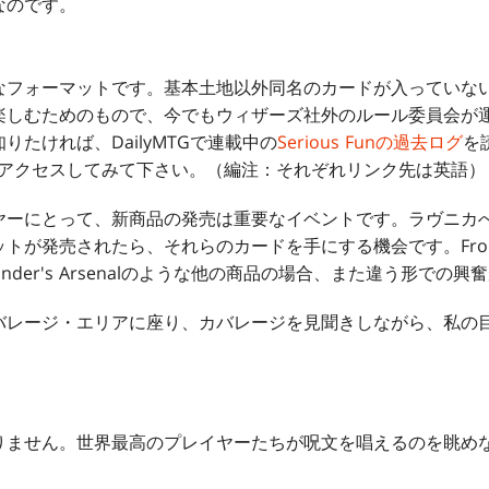
なのです。
フォーマットです。基本土地以外同名のカードが入っていない
楽しむためのもので、今でもウィザーズ社外のルール委員会が
たければ、DailyMTGで連載中の
Serious Funの過去ログ
を
アクセスしてみて下さい。（編注：それぞれリンク先は英語）
ーにとって、新商品の発売は重要なイベントです。ラヴニカ
が発売されたら、それらのカードを手にする機会です。From t
nder's Arsenalのような他の商品の場合、また違う形での
バレージ・エリアに座り、カバレージを見聞きしながら、私の目は
ません。世界最高のプレイヤーたちが呪文を唱えるのを眺め