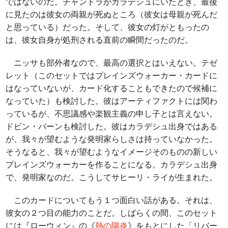
ではないのだ。チャンドラがカラデシュにいたとき、最後
に見たのは彼女の両親が死ぬところ（彼女は母親が死んだ
と思っている）だった。そして、彼女の灯がともったの
は、彼女自身が処刑される直前の瞬間だったのだ。
ニッサも部外者なので、最高の選択とはいえない。テゼ
レット（このセットではプレインズウォーカー・カードに
はなっていないが、カード化することもできたので候補に
なっていた）も検討した。彼はアーティファクトには関わ
っているが、不思議感や楽観主義の申し子とは言えない。
ドビン・バーンも検討した。彼はカラデシュ出身ではある
が、我々が望むような発明家らしさは持っていなかった。
そうなると、我々が望むようなイメージそのものの新しい
プレインズウォーカーを作ることになる。カラデシュ出身
で、発明家なのだ。こうしてサヒーリ・ライが生まれた。
このカードについてもう１つ面白い話がある。それは、
彼女の２つ目の能力のことだ。しばらくの間、このセット
には『ローウィン』の《
熱の陽炎
》をもとにした「リバー