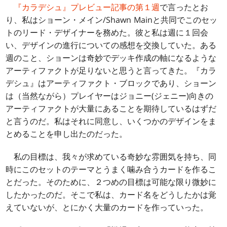
『カラデシュ』プレビュー記事の第１週
で言ったとお
り、私はショーン・メイン/Shawn Mainと共同でこのセッ
トのリード・デザイナーを務めた。彼と私は週に１回会
い、デザインの進行についての感想を交換していた。ある
週のこと、ショーンは奇妙でデッキ作成の軸になるような
アーティファクトが足りないと思うと言ってきた。『カラ
デシュ』はアーティファクト・ブロックであり、ショーン
は（当然ながら）プレイヤーはジョニー(ジェニー)向きの
アーティファクトが大量にあることを期待しているはずだ
と言うのだ。私はそれに同意し、いくつかのデザインをま
とめることを申し出たのだった。
私の目標は、我々が求めている奇妙な雰囲気を持ち、同
時にこのセットのテーマとうまく噛み合うカードを作るこ
とだった。そのために、２つめの目標は可能な限り微妙に
したかったのだ。そこで私は、カード名をどうしたかは覚
えていないが、とにかく大量のカードを作っていった。