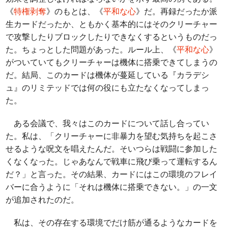
《
特権剥奪
》のもとは、《
平和な心
》だ。再録だったか派
生カードだったか、ともかく基本的にはそのクリーチャー
で攻撃したりブロックしたりできなくするというものだっ
た。ちょっとした問題があった。ルール上、《
平和な心
》
がついていてもクリーチャーは機体に搭乗できてしまうの
だ。結局、このカードは機体が蔓延している『カラデシ
ュ』のリミテッドでは何の役にも立たなくなってしまっ
た。
ある会議で、我々はこのカードについて話し合ってい
た。私は、「クリーチャーに非暴力を望む気持ちを起こさ
せるような呪文を唱えたんだ。そいつらは戦闘に参加した
くなくなった。じゃあなんで戦車に飛び乗って運転するん
だ？」と言った。その結果、カードにはこの環境のフレイ
バーに合うように「それは機体に搭乗できない。」の一文
が追加されたのだ。
私は、その存在する環境でだけ筋が通るようなカードを