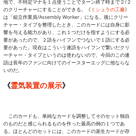
地で、不特定マナを１点使うことでターン終了時まで２/２
のクリーチャーにすることができる。《
ミシュラの工廠
》
は「組立作業員/Assembly Worker」になる。後にクリー
チャー・タイプを整理したとき、このカードには自身に影
響を与える能力があり、これ１つだけを指すようにする必
要があったので、２語をハイフンでつないで１語にする必
要があった。現在はこういう連語をハイフンで繋いだクリ
ーチャー・タイプというのは使わないので、今回のこの連
語は長年のファンに向けてのイースターエッグに他ならな
いのだ。
《
霊気装置の展示
》
このカードも、単純なカードを調整してそのセット独自
のものだと感じられるものを作った最高の例の１つであ
る。ほとんどのセットには、このカードの派生カードが存