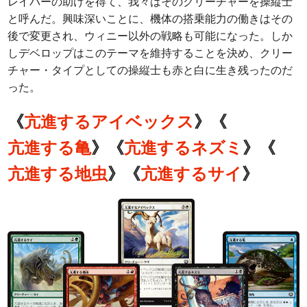
レイバーの助けを得て、我々はそのクリーチャーを操縦士
と呼んだ。興味深いことに、機体の搭乗能力の働きはその
後で変更され、ウィニー以外の戦略も可能になった。しか
しデベロップはこのテーマを維持することを決め、クリー
チャー・タイプとしての操縦士も赤と白に生き残ったのだ
った。
《
亢進するアイベックス
》《
亢進する亀
》《
亢進するネズミ
》《
亢進する地虫
》《
亢進するサイ
》