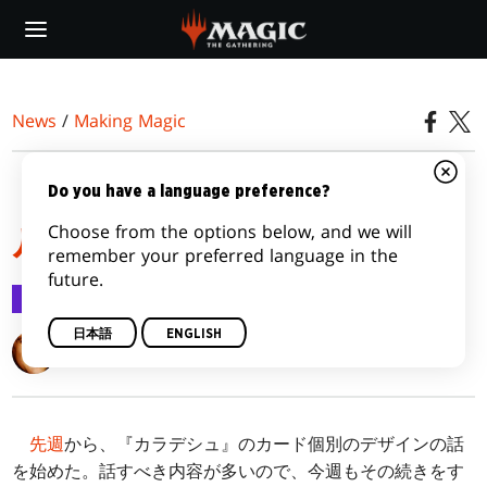
Skip
to
main
content
News
/
Making Magic
「賭けてみるか、エーテ
Do you have a language preference?
Choose from the options below, and we will
ルパンク？」 その２
remember your preferred language in the
future.
Making Magic
2016/10/03
日本語
ENGLISH
Mark Rosewater
先週
から、『カラデシュ』のカード個別のデザインの話
を始めた。話すべき内容が多いので、今週もその続きをす