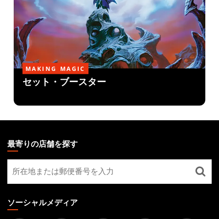
MAKING MAGIC
セット・ブースター
MAGIC:
THE
最寄りの店舗を探す
GATHERING
最
FOOTER
寄
り
の
ソーシャルメディア
店