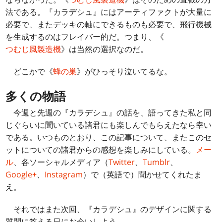
法である。『カラデシュ』にはアーティファクトが大量に
必要で、またデッキの軸にできるものも必要で、飛行機械
を生成するのはフレイバー的だ。つまり、《
つむじ風製造機
》は当然の選択なのだ。
どこかで《
蜂の巣
》がひっそり泣いてるな。
多くの物語
今週と先週の『カラデシュ』の話を、語ってきた私と同
じぐらいに聞いている諸君にも楽しんでもらえたなら幸い
である。いつものとおり、この記事について、またこのセ
ットについての諸君からの感想を楽しみにしている。
メー
ル
、各ソーシャルメディア（
Twitter
、
Tumblr
、
Google+
、
Instagram
）で（英語で）聞かせてくれたま
え。
それではまた次回、『カラデシュ』のデザインに関する
質問に答える日にお会いしよう。