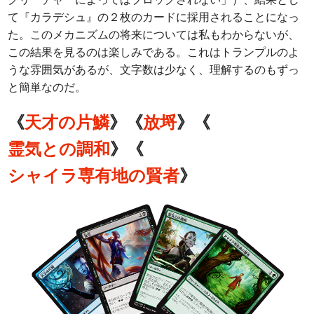
て『カラデシュ』の２枚のカードに採用されることになっ
た。このメカニズムの将来については私もわからないが、
この結果を見るのは楽しみである。これはトランプルのよ
うな雰囲気があるが、文字数は少なく、理解するのもずっ
と簡単なのだ。
《
天才の片鱗
》《
放埒
》《
霊気との調和
》《
シャイラ専有地の賢者
》