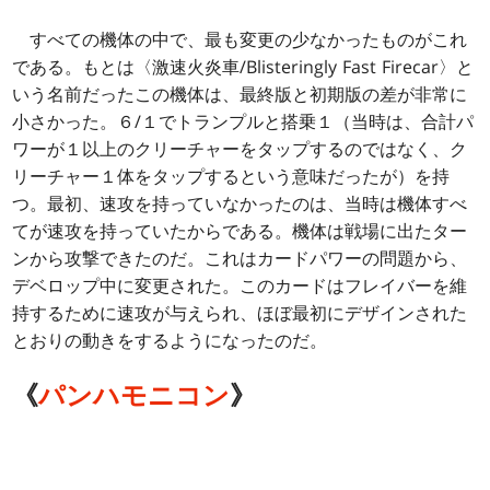
すべての機体の中で、最も変更の少なかったものがこれ
である。もとは〈激速火炎車/Blisteringly Fast Firecar〉と
いう名前だったこの機体は、最終版と初期版の差が非常に
小さかった。６/１でトランプルと搭乗１（当時は、合計パ
ワーが１以上のクリーチャーをタップするのではなく、ク
リーチャー１体をタップするという意味だったが）を持
つ。最初、速攻を持っていなかったのは、当時は機体すべ
てが速攻を持っていたからである。機体は戦場に出たター
ンから攻撃できたのだ。これはカードパワーの問題から、
デベロップ中に変更された。このカードはフレイバーを維
持するために速攻が与えられ、ほぼ最初にデザインされた
とおりの動きをするようになったのだ。
《
パンハモニコン
》