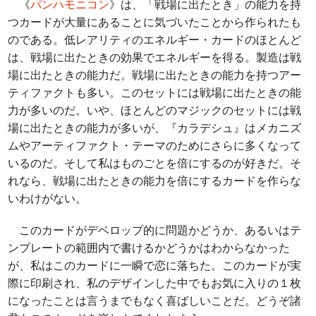
《
パンハモニコン
》は、「戦場に出たとき」の能力を持
つカードが大量にあることに気づいたことから作られたも
のである。低レアリティのエネルギー・カードのほとんど
は、戦場に出たときの効果でエネルギーを得る。製造は戦
場に出たときの能力だ。戦場に出たときの能力を持つアー
ティファクトも多い。このセットには戦場に出たときの能
力が多いのだ。いや、ほとんどのマジックのセットには戦
場に出たときの能力が多いが、『カラデシュ』はメカニズ
ムやアーティファクト・テーマのためにさらに多くなって
いるのだ。そして私はものごとを倍にするのが好きだ。そ
れなら、戦場に出たときの能力を倍にするカードを作らな
いわけがない。
このカードがデベロップ的に問題かどうか、あるいはテ
ンプレートの範囲内で書けるかどうかはわからなかった
が、私はこのカードに一瞬で恋に落ちた。このカードが実
際に印刷され、私のデザインした中でもお気に入りの１枚
になったことは言うまでもなく喜ばしいことだ。どうぞ諸