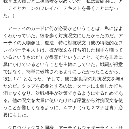
我々は人物ごとに担当者を決めていた。私は最終的に、ア
ーテイとカーンのフレイバーテキストを書くことになっ
た。）
アーテイのカードに何が必要かということは、私にはよ
くわかっていた。彼を歩く対抗呪文にしたかったのだ。ア
ーテイの人物像は、魔法、特に対抗呪文（彼の特徴的なフ
レイバーテキストは、彼が呪文を打ち消した相手を嘲って
いるというものだ）が得意だということと、それを非常に
鼻にかけているということを主軸にしていた。戦闘が得意
ではなく、簡単に破壊されるようにしたかったことから、
彼は１/１となった。そして、彼に起動型の対抗呪文を与え
たのだ。タップを必要とするのは、ターンに１個しか打ち
消せなくなり、対戦相手が対策できるようにするためであ
る。他の呪文を大量に使いたければ序盤から対抗呪文を使
うことが難しくなるように、４マナ（うち２マナは青）必
要にもした。
クロウヴァクスと同様、アーテイもウェザーライト・サ