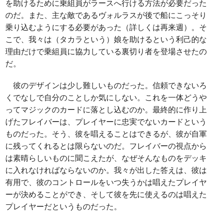
を助けるために乗組員がラースへ行ける方法が必要だった
のだ。また、主な敵であるヴォルラスが後で船にこっそり
乗り込むようにする必要があった（詳しくは再来週）。そ
こで、我々は（タカラという）娘を助けるという利己的な
理由だけで乗組員に協力している裏切り者を登場させたの
だ。
彼のデザインは少し難しいものだった。信頼できないろ
くでなしで自分のことしか気にしない。これを一体どうや
ってマジックのカードに落とし込むのか。最終的に作り上
げたフレイバーは、プレイヤーに忠実でないカードという
ものだった。そう、彼を唱えることはできるが、彼が自軍
に残ってくれるとは限らないのだ。フレイバーの視点から
は素晴らしいものに聞こえたが、なぜそんなものをデッキ
に入れなければならないのか。我々が出した答えは、彼は
有用で、彼のコントロールをいつ失うかは唱えたプレイヤ
ーが決めることができ、そして彼を先に使えるのは唱えた
プレイヤーだというものだった。