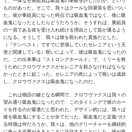
て、一体なぜ乗組員は吸血鬼の乗船を許したのか、という
ものがあった。そこで、我々はクールな回避策を思いつい
た。彼が乗組員になった時点では吸血鬼ではなく、後に吸
血鬼になったとしたらどうだろうか。そうすれば、乗組員
の一員である彼を受け入れ続ける理由として筋が通るよう
になる。そうして、我々は彼を呪われた貴族だとした。
（『テンペスト』ですでに登場していたセレニアという天
使と関連している）呪いによって、彼は吸血鬼になったの
だ。この出来事は『ストロングホールド』で、ミリーを救
うためにクロウヴァクスがセレニアを殺さなければならな
かったときに起こった。セレニアの死によって呪いは成就
し、クロウヴァクスは吸血鬼になったのだ。
これは物語の鍵となる瞬間で、クロウヴァクスは我々の
望み通り吸血鬼になったので、このタイミングで彼のカー
ドを作るのが最適だと思われた。デザイン的には、我々は
彼を吸血鬼にすることが全てだった。吸血鬼だと定義づけ
る特徴は何だろうか。我々は、他のクリーチャーを継続的
に食べる必要があるところに注目することにした。彼が食