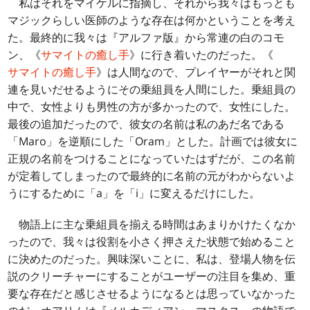
私はそれをマイケルに指摘し、それから我々はもっとも
マジックらしい医師のような存在は何かということを考え
た。最終的に我々は『アルファ版』から常連の白のコモ
ン、《
サマイトの癒し手
》に行き着いたのだった。《
サマイトの癒し手
》は人間なので、プレイヤーがそれと関
連を見いだせるようにその乗組員を人間にした。乗組員の
中で、女性よりも男性の方が多かったので、女性にした。
最後の追加だったので、彼女の名前は私のあだ名である
「Maro」を逆順にした「Oram」とした。計画では彼女に
正規の名前をつけることになっていたはずだが、この名前
が定着してしまったので最終的に名前の元がわからないよ
うにするために「a」を「i」に変えるだけにした。
物語上に主な乗組員を揃える時間はあまりかけたくなか
ったので、我々は役割を小さく押さえた状態で始めること
に決めたのだった。興味深いことに、私は、登場人物を伝
説のクリーチャーにすることがユーザーの注目を集め、重
要な存在だと感じさせるようになるとは思っていなかった