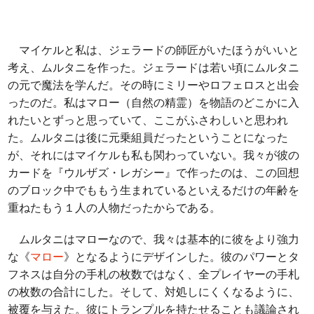
マイケルと私は、ジェラードの師匠がいたほうがいいと
考え、ムルタニを作った。ジェラードは若い頃にムルタニ
の元で魔法を学んだ。その時にミリーやロフェロスと出会
ったのだ。私はマロー（自然の精霊）を物語のどこかに入
れたいとずっと思っていて、ここがふさわしいと思われ
た。ムルタニは後に元乗組員だったということになった
が、それにはマイケルも私も関わっていない。我々が彼の
カードを『ウルザズ・レガシー』で作ったのは、この回想
のブロック中でももう生まれているといえるだけの年齢を
重ねたもう１人の人物だったからである。
ムルタニはマローなので、我々は基本的に彼をより強力
な《
マロー
》となるようにデザインした。彼のパワーとタ
フネスは自分の手札の枚数ではなく、全プレイヤーの手札
の枚数の合計にした。そして、対処しにくくなるように、
被覆を与えた。彼にトランプルを持たせることも議論され