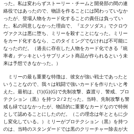
った。私は変わらずストーリー・チームと開発部の間の連
絡役ではあったので、物語を作ることには関わっていなか
ったが、登場人物をカード化することの責任は負ってい
た。私の同意しなかった理由で、『エクソダス』でクロウ
ヴァクスは悪に堕ち、ミリーを殺すことになった。ミリー
をカード化するなら、このタイミングでなければ不可能に
なったのだ。（過去に存在した人物をカード化できる『統
率者』デッキというサプリメント商品が作られるという未
来は予想できなかった。）
ミリーの最も重要な特徴は、彼女が強い戦士であったと
いうことなので、我々は戦闘で強いカードを作りたいと考
えた。最初は、{1}{G}{G}で先制攻撃、森渡り、警戒、プロ
テクション（黒）を持つ２/２だった。当時、先制攻撃も警
戒も緑ではなかったが、物語的に重要なカードなので特例
として認めることにしたのだ。（この理念は年とともに少
し変化している。）ミリーがプロテクション（黒）を持つ
のは、当時のスタンダードでは黒のクリーチャー除去が大