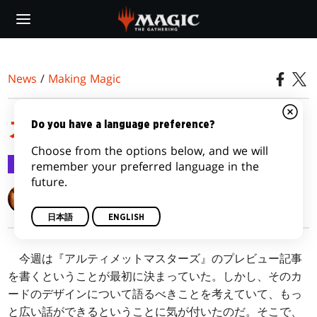
Skip
to
main
content
News
/
Making Magic
カードの登場 その１
Do you have a language preference?
Choose from the options below, and we will
Making Magic
2018/11/20
remember your preferred language in the
future.
Mark Rosewater
日本語
ENGLISH
今週は『アルティメットマスターズ』のプレビュー記事
を書くということが最初に決まっていた。しかし、そのカ
ードのデザインについて語るべきことを考えていて、もっ
と広い話ができるということに気が付いたのだ。そこで、