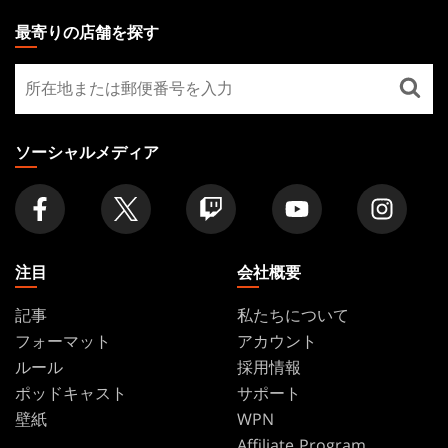
THE
最寄りの店舗を探す
GATHERING
最
FOOTER
寄
り
の
ソーシャルメディア
店
舗
を
探
す
注目
会社概要
記事
私たちについて
フォーマット
アカウント
ルール
採用情報
ポッドキャスト
サポート
壁紙
WPN
Affiliate Program