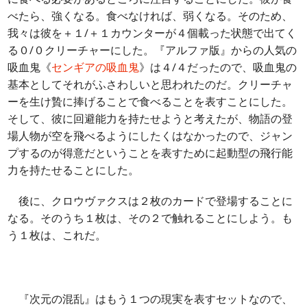
べたら、強くなる。食べなければ、弱くなる。そのため、
我々は彼を＋１/＋１カウンターが４個載った状態で出てく
る０/０クリーチャーにした。『アルファ版』からの人気の
吸血鬼《
センギアの吸血鬼
》は４/４だったので、吸血鬼の
基本としてそれがふさわしいと思われたのだ。クリーチャ
ーを生け贄に捧げることで食べることを表すことにした。
そして、彼に回避能力を持たせようと考えたが、物語の登
場人物が空を飛べるようにしたくはなかったので、ジャン
プするのが得意だということを表すために起動型の飛行能
力を持たせることにした。
後に、クロウヴァクスは２枚のカードで登場することに
なる。そのうち１枚は、その２で触れることにしよう。も
う１枚は、これだ。
『次元の混乱』はもう１つの現実を表すセットなので、