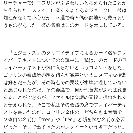
リーチャーではゴブリンがふさわしいと考えられたことか
ら作られた。スクイーに関するよくあるジョークに、彼は
知性がなくて小心だが、幸運で時々偶然窮地から救うとい
うものがあった。彼の名前はこのカードを元にしている。
『ビジョンズ』のクリエイティブによるカード名やフレ
イバーテキストについての会議中に、私はこのカードのフ
レイバーテキストが気に入らないというコメントをした。
ゴブリンの養成所の韻を踏んだ喊声というコメディな構想
は好きだったが、その時点での実装が水準に達していない
と感じられたのだ。その会議で、何か代替案があれば変更
することができるが、ファイルは会議の直後に提出される
と伝えられた。そこで私はその会議の席でフレイバーテキ
ストを書いたのだ。ゴブリン２体の、どちらも１音節で、
２体目の名前は「tree」や「flee」と韻を踏む名前が必要
だった。そこで出てきたのがスクイーという名前だった。