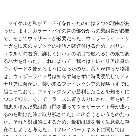
マイケルと私がアーテイを作ったのには２つの理由があ
った。まず、カラー・パイの青の部分からの乗組員が必要
で、そしてウィザードが必要だった。ウェザーライト・サ
ーガを旧来のマジックの物語と関連付けるため、バリン
（ウルザの右腕。詳しくはハナの項目で触れる）の娘であ
るハナを作った。これによって、我々はトレイリア出身の
ウィザードを使えるようになったのだ。我々が作った物語
は、ウェザーライト号は知らず知らずに時間渡航してドミ
ナリアに向かい、襲い来るファイレクシアの侵略（すでに
起こっており、ファイレクシアが勝利したことを知る）に
ついて知り、そこで、ラースに置き去りにされ、年を経て
知恵を積んだ乗組員（門を通ってウェザーライト号が逃れ
るのを助けた時に取り残された）に出会うというものだっ
た。それと対照的にするため、最初は彼を若く生意気な存
在にしようと考えた。（フレイバーテキストに関しては、