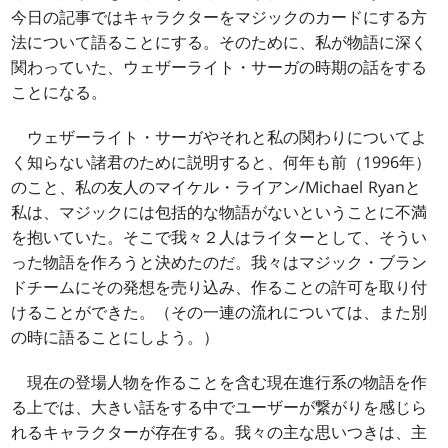
今日の記事ではキャラクターをマジックのカードにする方
法について語ることにする。そのために、私が物語に深く
関わっていた、ウェザーライト・サーガの時期の話をする
ことになる。
ウェザーライト・サーガやそれと私の関わりについてよ
く知らない諸君のために説明すると、何年も前（1996年）
のこと、私の友人のマイケル・ライアン/Michael Ryanと
私は、マジックには包括的な物語がないということに不満
を抱いていた。そこで我々２人はライターとして、そうい
った物語を作ろうと決めたのだ。我々はマジック・ブラン
ドチームにその発想を売り込み、作ることの許可を取り付
けることができた。（その一連の流れについては、また別
の時に語ることにしよう。）
現在の登場人物を作ることを含む現在進行系の物語を作
る上では、大きい話をする中でユーザーが繋がりを感じら
れるキャラクターが存在する。我々の主な思いつきは、主