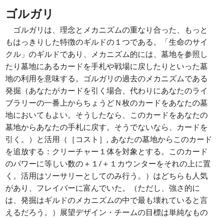
ゴルガリ
ゴルガリは、理念とメカニズムの重なり合った、もっと
もはっきりした特徴のギルドの１つである。「生命のサイ
クル」のギルドであり、メカニズム的には、墓地を参照し
たり墓地にあるカードを手札や戦場に戻したりといった墓
地の利用を意味する。ゴルガリの過去のメカニズムである
発掘（あなたがカードを引く場合、代わりにあなたのライ
ブラリーの一番上からちょうどＮ枚のカードをあなたの墓
地においてもよい。そうしたなら、このカードをあなたの
墓地からあなたの手札に戻す。そうでないなら、カードを
引く。）と活用（［コスト］, あなたの墓地からこのカード
を追放する：クリーチャー１体を対象とする。このカード
のパワーに等しい数の＋１/＋１カウンターをそれの上に置
く。活用はソーサリーとしてのみ行う。）はどちらも人気
があり、フレイバーに富んでいた。（ただし、強さ的に
は、発掘はギルドのメカニズムの中で最も壊れていると言
えるだろう。）展望デザイン・チームの目標は単純なもの