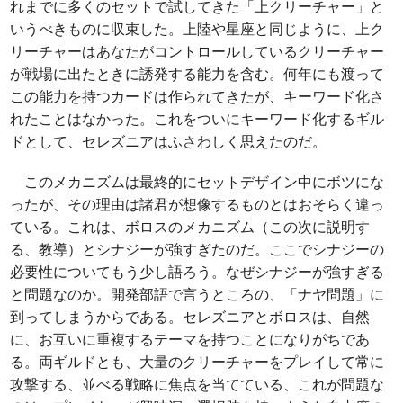
れまでに多くのセットで試してきた「上クリーチャー」と
いうべきものに収束した。上陸や星座と同じように、上ク
リーチャーはあなたがコントロールしているクリーチャー
が戦場に出たときに誘発する能力を含む。何年にも渡って
この能力を持つカードは作られてきたが、キーワード化さ
れたことはなかった。これをついにキーワード化するギル
ドとして、セレズニアはふさわしく思えたのだ。
このメカニズムは最終的にセットデザイン中にボツにな
ったが、その理由は諸君が想像するものとはおそらく違っ
ている。これは、ボロスのメカニズム（この次に説明す
る、教導）とシナジーが強すぎたのだ。ここでシナジーの
必要性についてもう少し語ろう。なぜシナジーが強すぎる
と問題なのか。開発部語で言うところの、「ナヤ問題」に
到ってしまうからである。セレズニアとボロスは、自然
に、お互いに重複するテーマを持つことになりがちであ
る。両ギルドとも、大量のクリーチャーをプレイして常に
攻撃する、並べる戦略に焦点を当てている、これが問題な