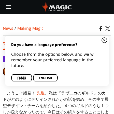
Skip
to
main
content
News
/
Making Magic
支配するギルド その２
Do you have a language preference?
Choose from the options below, and we will
Making Magic
2018/09/17
remember your preferred language in the
future.
Mark Rosewater
日本語
ENGLISH
ようこそ諸君！
先週
、私は『ラヴニカのギルド』のカー
ドがどのようにデザインされたかの話を始め、その中で展
望デザイン・チームを紹介した。４つのギルドのうち１つ
しか扱えなかったので、今日はその続きをすることにしよ