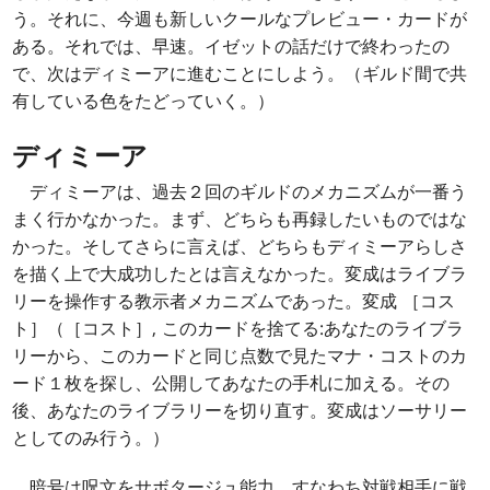
う。それに、今週も新しいクールなプレビュー・カードが
ある。それでは、早速。イゼットの話だけで終わったの
で、次はディミーアに進むことにしよう。（ギルド間で共
有している色をたどっていく。）
ディミーア
ディミーアは、過去２回のギルドのメカニズムが一番う
まく行かなかった。まず、どちらも再録したいものではな
かった。そしてさらに言えば、どちらもディミーアらしさ
を描く上で大成功したとは言えなかった。変成はライブラ
リーを操作する教示者メカニズムであった。変成 ［コス
ト］（［コスト］, このカードを捨てる:あなたのライブラ
リーから、このカードと同じ点数で見たマナ・コストのカ
ード１枚を探し、公開してあなたの手札に加える。その
後、あなたのライブラリーを切り直す。変成はソーサリー
としてのみ行う。）
暗号は呪文をサボタージュ能力、すなわち対戦相手に戦