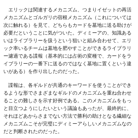
エリックは関連するメカニズム、つまりイゼットの再活
メカニズムとゴルガリの宿根メカニズム（これについては
次に触れる）を見て、どちらもカードを墓地に送る助けが
必要だということに気がついた。ディミーアの、知識ある
いはライブラリーを扱うという狙いと組み合わせて、エリ
ック率いるチームは墓地を肥やすことができるライブラリ
ー濾過である諜報（基本的には占術の変種で、カードをラ
イブラリーの一番下に送るのではなく墓地に置くという違
いがある）を作り出したのだった。
諜報は、各ギルドが共通のキーワードを使うことができ
るような形でさまざまなギルドのメカニズムを重ね合わせ
ることの難しさを示す好例である。このメカニズムをもっ
と目立つようにしたいという議論もあったが、最終的に、
それほどあからさまでない方法で勝利の助けとなる繊細な
メカニズムこそが完璧にディミーアらしいメカニズムなの
だと判断されたのだった。