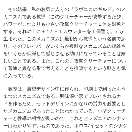
その結果、私のお気に入りの『ラヴニカのギルド』のメ
カニズムである教導（このクリーチャーが攻撃するたび、
パワーがこれよりも小さい攻撃クリーチャー１体を対象と
する。それの上に＋１/ ＋１カウンターを１個置く。）が
生まれた。このメカニズムは最初から教導という名前であ
り、そのフレイバーがいくらか複雑なメカニズムの複雑さ
をいくらか低減して感じさせる助けになっていることは嬉
しいことである。また、これの、攻撃クリーチャーについ
て普通と異なる形で考えることを推奨するという動きも気
に入っている。
教導は、展望デザイン中に作られ、印刷まで到ったもう
１つのメカニズムである。興味深い形でプレイされるカー
ドを作るため、セットデザインにかなりの労力を必要とし
たメカニズムであったことはわかっている。小型クリーチ
ャーと教導の相性が良いので、これとセレズニアのシナジ
ーはわかりやすいものであった。ボロス/イゼットのシナジ