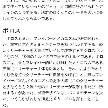
これは、私が初めて見たときに「なぜこのカードをこれ
まで作っていなかったのだろう」と自問自答させられたデ
ザインの１つである。諸君の多くがこのカードを大いに楽
しんでくれたなら幸いである。
ボロス
ボロスもまた、フレイバーとメカニズムが密に関わっ
た、非常に焦点の定まったテーマを持つギルドである。軽
いクリーチャーを大量にプレイして攻撃するアグロのギル
ドなのだ。10個のギルドの中で最速のギルドである。ボロ
スには、最もフレイバー的にかけ離れたメカニズムである
光輝（クリーチャー１体を対象とし、それ、およびそれと
同じ色を持つクリーチャーに影響を及ぼす）と、最もフレ
イバーに富んだメカニズムである大隊（このクリーチャー
と少なくとも２体の他のクリーチャーが攻撃するたび、誘
発する）があった。展望デザインは、ボロスのテーマを扱
い、いくらかひねりを加えたメカニズムを探すことにし
た。