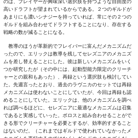
のは、プレイヤーが興味深い選択肢を持つような自由度の
高いドラフトが望まれているからである。２つのギルドが
あまりにも濃いシナジーを持っていれば、常にその２つの
ギルドを組み合わせてドラフトすることになり、存在する
戦略の数が減ることになる。
教導のほうが革新的でフレイバーに富んだメカニズムだ
ったので、エリックは教導を残してセレズニアのメカニズ
ムを差し替えることにした。彼は新しいメカニズムをいく
つか研究したが（その中には、起動型能力限定のクリーチ
ャーとの親和もあった）、再録という選択肢も検討してい
た。先週言ったとおり、過去のラヴニカのセットでは再録
メカニズムは使わないことにしていたが、今回は再録も認
めることにしていた。エリックは、他のメカニズムを調べ
れば調べるほどに、セレズニアに最適なメカニズムは召集
であると実感していった。ボロスと組み合わせることがで
きる形でクリーチャーを必要とするが、効率的すぎること
はないのだ。（これまではギルドで使われていなかったメ