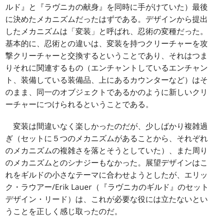
ルド』と『ラヴニカの献身』を同時に手がけていた）最後
に決めたメカニズムだったはずである。デザインから提出
したメカニズムは「変装」と呼ばれ、忍術の変種だった。
基本的に、忍術との違いは、変装を持つクリーチャーを攻
撃クリーチャーと交換するということであり、それはつま
りそれに関連するもの（エンチャントしているエンチャン
ト、装備している装備品、上にあるカウンターなど）はそ
のまま、同一のオブジェクトであるかのように新しいクリ
ーチャーにつけられるということである。
変装は間違いなく楽しかったのだが、少しばかり複雑過
ぎ（セットに５つのメカニズムがあることから、それぞれ
のメカニズムの複雑さを落とそうとしていた）、また周り
のメカニズムとのシナジーもなかった。展望デザインはこ
れをギルドの小さなテーマに合わせようとしたが、エリッ
ク・ラウアー/Erik Lauer（『ラヴニカのギルド』のセット
デザイン・リード）は、これが必要な役には立たないとい
うことを正しく感じ取ったのだ。