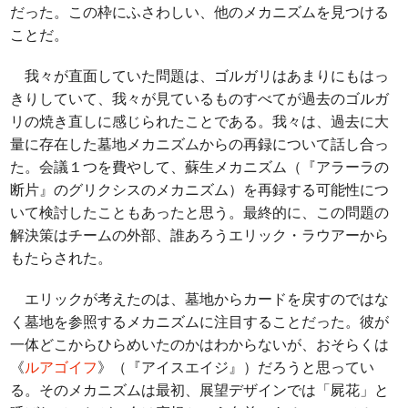
だった。この枠にふさわしい、他のメカニズムを見つける
ことだ。
我々が直面していた問題は、ゴルガリはあまりにもはっ
きりしていて、我々が見ているものすべてが過去のゴルガ
リの焼き直しに感じられたことである。我々は、過去に大
量に存在した墓地メカニズムからの再録について話し合っ
た。会議１つを費やして、蘇生メカニズム（『アラーラの
断片』のグリクシスのメカニズム）を再録する可能性につ
いて検討したこともあったと思う。最終的に、この問題の
解決策はチームの外部、誰あろうエリック・ラウアーから
もたらされた。
エリックが考えたのは、墓地からカードを戻すのではな
く墓地を参照するメカニズムに注目することだった。彼が
一体どこからひらめいたのかはわからないが、おそらくは
《
ルアゴイフ
》（『アイスエイジ』）だろうと思ってい
る。そのメカニズムは最初、展望デザインでは「屍花」と