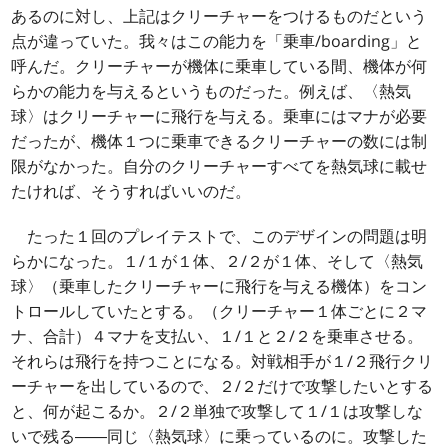
あるのに対し、上記はクリーチャーをつけるものだという
点が違っていた。我々はこの能力を「乗車/boarding」と
呼んだ。クリーチャーが機体に乗車している間、機体が何
らかの能力を与えるというものだった。例えば、〈熱気
球〉はクリーチャーに飛行を与える。乗車にはマナが必要
だったが、機体１つに乗車できるクリーチャーの数には制
限がなかった。自分のクリーチャーすべてを熱気球に載せ
たければ、そうすればいいのだ。
たった１回のプレイテストで、このデザインの問題は明
らかになった。１/１が１体、２/２が１体、そして〈熱気
球〉（乗車したクリーチャーに飛行を与える機体）をコン
トロールしていたとする。（クリーチャー１体ごとに２マ
ナ、合計）４マナを支払い、１/１と２/２を乗車させる。
それらは飛行を持つことになる。対戦相手が１/２飛行クリ
ーチャーを出しているので、２/２だけで攻撃したいとする
と、何が起こるか。２/２単独で攻撃して１/１は攻撃しな
いで残る――同じ〈熱気球〉に乗っているのに。攻撃した