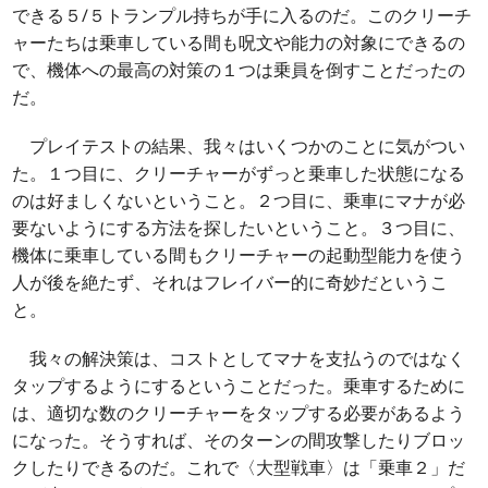
できる５/５トランプル持ちが手に入るのだ。このクリーチ
ャーたちは乗車している間も呪文や能力の対象にできるの
で、機体への最高の対策の１つは乗員を倒すことだったの
だ。
プレイテストの結果、我々はいくつかのことに気がつい
た。１つ目に、クリーチャーがずっと乗車した状態になる
のは好ましくないということ。２つ目に、乗車にマナが必
要ないようにする方法を探したいということ。３つ目に、
機体に乗車している間もクリーチャーの起動型能力を使う
人が後を絶たず、それはフレイバー的に奇妙だというこ
と。
我々の解決策は、コストとしてマナを支払うのではなく
タップするようにするということだった。乗車するために
は、適切な数のクリーチャーをタップする必要があるよう
になった。そうすれば、そのターンの間攻撃したりブロッ
クしたりできるのだ。これで〈大型戦車〉は「乗車２」だ