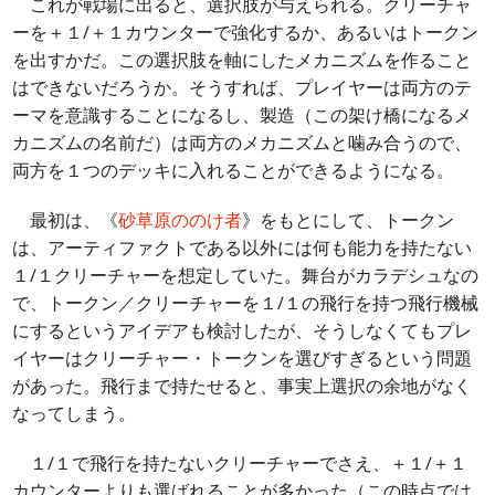
これが戦場に出ると、選択肢が与えられる。クリーチャ
ーを＋１/＋１カウンターで強化するか、あるいはトークン
を出すかだ。この選択肢を軸にしたメカニズムを作ること
はできないだろうか。そうすれば、プレイヤーは両方のテ
ーマを意識することになるし、製造（この架け橋になるメ
カニズムの名前だ）は両方のメカニズムと噛み合うので、
両方を１つのデッキに入れることができるようになる。
最初は、《
砂草原ののけ者
》をもとにして、トークン
は、アーティファクトである以外には何も能力を持たない
１/１クリーチャーを想定していた。舞台がカラデシュなの
で、トークン／クリーチャーを１/１の飛行を持つ飛行機械
にするというアイデアも検討したが、そうしなくてもプレ
イヤーはクリーチャー・トークンを選びすぎるという問題
があった。飛行まで持たせると、事実上選択の余地がなく
なってしまう。
１/１で飛行を持たないクリーチャーでさえ、＋１/＋１
カウンターよりも選ばれることが多かった（この時点では