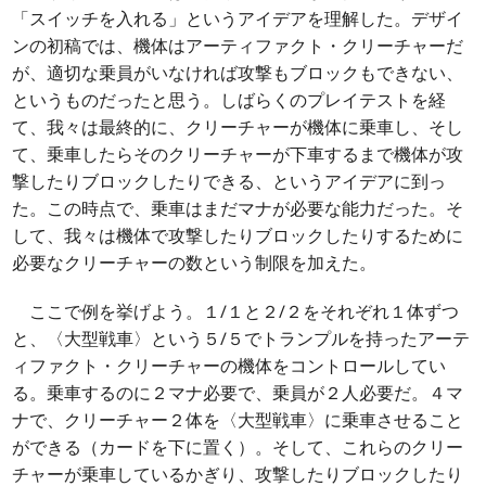
「スイッチを入れる」というアイデアを理解した。デザイ
ンの初稿では、機体はアーティファクト・クリーチャーだ
が、適切な乗員がいなければ攻撃もブロックもできない、
というものだったと思う。しばらくのプレイテストを経
て、我々は最終的に、クリーチャーが機体に乗車し、そし
て、乗車したらそのクリーチャーが下車するまで機体が攻
撃したりブロックしたりできる、というアイデアに到っ
た。この時点で、乗車はまだマナが必要な能力だった。そ
して、我々は機体で攻撃したりブロックしたりするために
必要なクリーチャーの数という制限を加えた。
ここで例を挙げよう。１/１と２/２をそれぞれ１体ずつ
と、〈大型戦車〉という５/５でトランプルを持ったアーテ
ィファクト・クリーチャーの機体をコントロールしてい
る。乗車するのに２マナ必要で、乗員が２人必要だ。４マ
ナで、クリーチャー２体を〈大型戦車〉に乗車させること
ができる（カードを下に置く）。そして、これらのクリー
チャーが乗車しているかぎり、攻撃したりブロックしたり