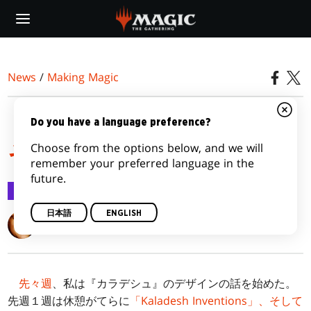
Skip
to
main
content
News
/
Making Magic
『カラデシュ』の材料
Do you have a language preference?
Choose from the options below, and we will
その２
remember your preferred language in the
future.
Making Magic
2016/09/19
日本語
ENGLISH
Mark Rosewater
先々週
、私は『カラデシュ』のデザインの話を始めた。
先週１週は休憩がてらに
「Kaladesh Inventions」、そして