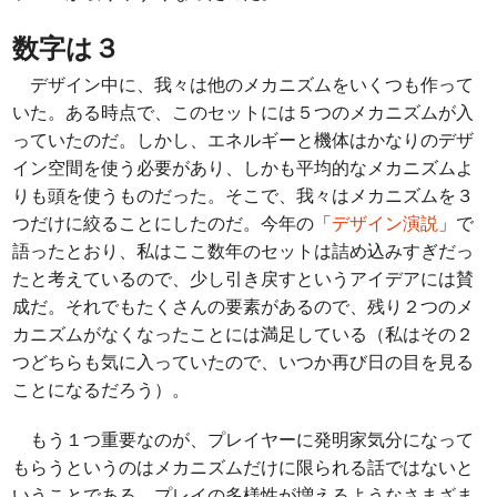
数字は３
デザイン中に、我々は他のメカニズムをいくつも作って
いた。ある時点で、このセットには５つのメカニズムが入
っていたのだ。しかし、エネルギーと機体はかなりのデザ
イン空間を使う必要があり、しかも平均的なメカニズムよ
りも頭を使うものだった。そこで、我々はメカニズムを３
つだけに絞ることにしたのだ。今年の「
デザイン演説
」で
語ったとおり、私はここ数年のセットは詰め込みすぎだっ
たと考えているので、少し引き戻すというアイデアには賛
成だ。それでもたくさんの要素があるので、残り２つのメ
カニズムがなくなったことには満足している（私はその２
つどちらも気に入っていたので、いつか再び日の目を見る
ことになるだろう）。
もう１つ重要なのが、プレイヤーに発明家気分になって
もらうというのはメカニズムだけに限られる話ではないと
いうことである。プレイの多様性が増えるようなさまざま