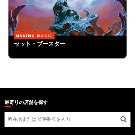
MAKING MAGIC
セット・ブースター
MAGIC:
THE
最寄りの店舗を探す
GATHERING
最
FOOTER
寄
り