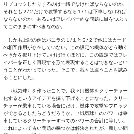
りブロックしたりするのは一緒でなければならないのか、
それとも２/２だけで攻撃するなら１/１は下車しなければ
ならないのか、あるいはフレイバー的な問題に目をつぶっ
てこのままにすべきなのか。
しかも上記の例はバニラの１/１と２/２で他にはカード
の相互作用が存在していない。この設定の機体がどう動く
べきかを掘り下げていけば行くほどに、この設定ではフレ
イバーを正しく再現する形で表現することはできないとい
うことがわかっていった。そこで、我々は違うことを試み
ることにした。
〈戦気球〉を作ったことで、我々は機体をクリーチャー
化するというアイデアを掘り下げることになった。クリー
チャーが乗車している場合にだけ、機体で攻撃やブロック
ができるとしたらどうだろうか。〈戦気球〉のパワーは乗
車しているクリーチャーすべてのパワーの合計に等しい。
これによって古い問題の幾つかは解決されたが、新しい問