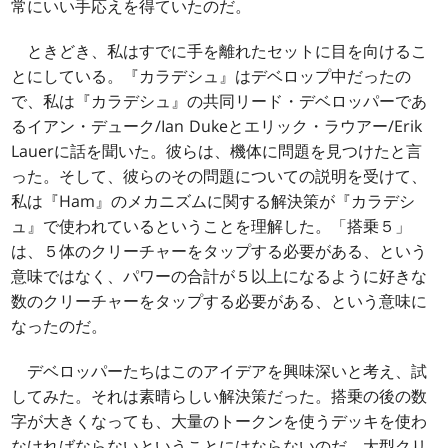
常にいい手応えを得ていたのだ。
ときどき、私はすでに手を離れたセットに目を向けるこ
とにしている。『カラデシュ』はデベロップ中だったの
で、私は『カラデシュ』の共同リード・デベロッパーであ
るイアン・デューク/Ian Dukeとエリック・ラウアー/Erik
Lauerに話を聞いた。彼らは、機体に問題を見つけたと言
った。そして、彼らのその問題についての説明を受けて、
私は『Ham』のメカニズムに関する解決策が『カラデシ
ュ』で使われているということを理解した。「搭乗５」
は、５体のクリーチャーをタップする必要がある、という
意味ではなく、パワーの合計が５以上になるように好きな
数のクリーチャーをタップする必要がある、という意味に
なったのだ。
デベロッパーたちはこのアイデアを興味深いと考え、試
してみた。それは素晴らしい解決策だった。搭乗の後の数
字が大きくなっても、大量のトークンを使うデッキを使わ
なければならないということにはならないのだ。大型クリ