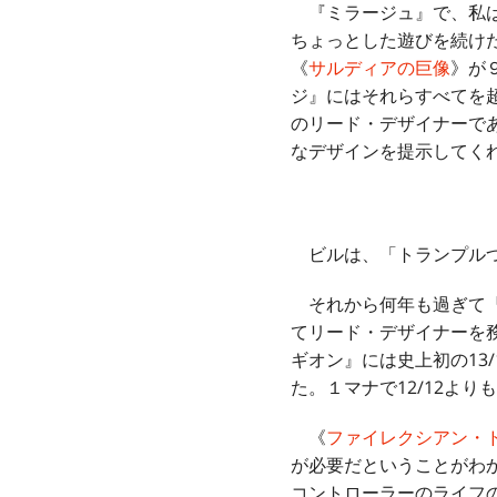
『ミラージュ』で、私は
ちょっとした遊びを続け
《
サルディアの巨像
》が
ジ』にはそれらすべてを超え
のリード・デザイナーであ
なデザインを提示してく
ビルは、「トランプルつ
それから何年も過ぎて『ワ
てリード・デザイナーを
ギオン』には史上初の13/
た。１マナで12/12よ
《
ファイレクシアン・
が必要だということがわ
コントローラーのライフの