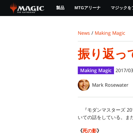
Skip
製品
MTGアリーナ
マジックを
to
main
content
News
/
Making Magic
振り返っ
Making Magic
2017/03
Mark Rosewater
『モダンマスターズ 20
いての話をしている。ま
《
死の影
》