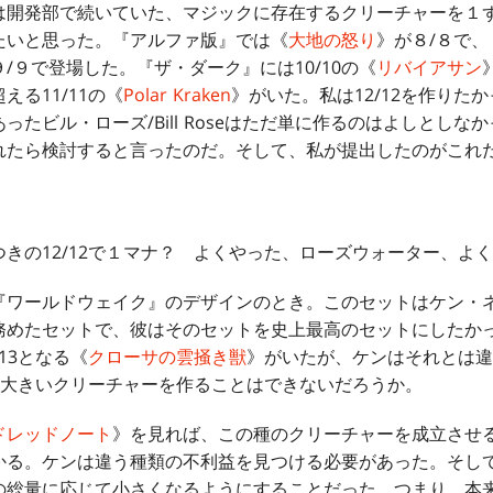
開発部で続いていた、マジックに存在するクリーチャーを１
たいと思った。『アルファ版』では《
大地の怒り
》が８/８で
９/９で登場した。『ザ・ダーク』には10/10の《
リバイアサン
る11/11の《
Polar Kraken
》がいた。私は12/12を作りた
ったビル・ローズ/Bill Roseはただ単に作るのはよしとしな
れたら検討すると言ったのだ。そして、私が提出したのがこれ
きの12/12で１マナ？ よくやった、ローズウォーター、よ
ールドウェイク』のデザインのとき。このセットはケン・ネーグル
務めたセットで、彼はそのセットを史上最高のセットにしたか
13となる《
クローサの雲掻き獣
》がいたが、ケンはそれとは違
りも大きいクリーチャーを作ることはできないだろうか。
ドレッドノート
》を見れば、この種のクリーチャーを成立させ
かる。ケンは違う種類の不利益を見つける必要があった。そし
総量に応じて小さくなるようにすることだった。つまり、本来は