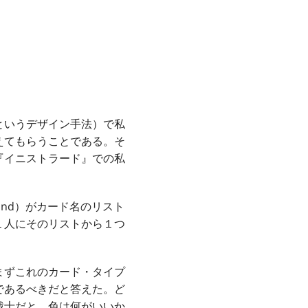
というデザイン手法）で私
えてもらうことである。そ
『イニストラード』での私
and）がカード名のリスト
１人にそのリストから１つ
。
まずこれのカード・タイプ
であるべきだと答えた。ど
戦士だと。色は何がいいか