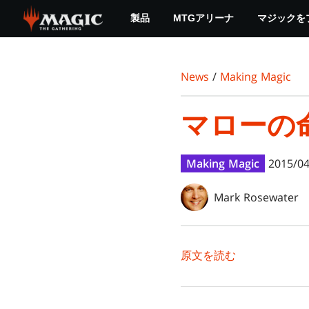
Skip
製品
MTGアリーナ
マジックを
to
main
content
News
/
Making Magic
マローの
Making Magic
2015/04
Mark Rosewater
原文を読む