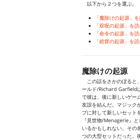
以下から２つを選ぶ。
「魔除けの起源」を
「双呪の起源」を読
「命令の起源」を読
「総督の起源」を読
魔除けの起源
この話をさかのぼると、
ールド/Richard G
で彼は、後に新しいゲー
友誼を結んだ。マジック
プに対して新しいセット
『見世物/Menager
いるかもしれない。その
つの大型セットだった。