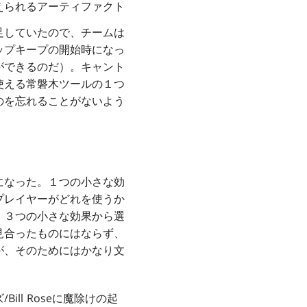
えられるアーティファクト
足していたので、チームは
ップキープの開始時になっ
ができるのだ）。キャント
使える常磐木ツールの１つ
のを忘れることがないよう
になった。１つの小さな効
プレイヤーがどれを使うか
、３つの小さな効果から選
見合ったものにはならず、
が、そのためにはかなり文
l Roseに魔除けの起