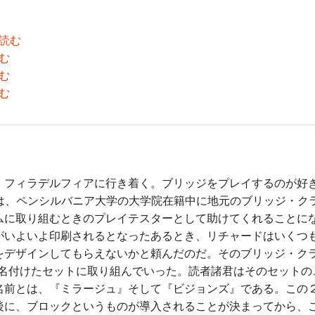
読む
む
む
む
フィラデルフィアに行き着く。ブリッジをプレイするのが好
arfieldは、ペンシルバニア大学の大学院在籍中に地元のブリッジ
ムに取り組むときのプレイテスターとして助けてくれることに
がいよいよ印刷されるとなったあるとき、リチャードはいくつ
をデザインしてもらえないかと頼んだのだ。そのブリッジ・ク
ie』と名付けたセットに取り組んでいった。読者諸君はそのセット
名前とは、『ミラージュ』そして『ビジョンズ』である。この
後に、ブロックというものが導入されることが決まってから、