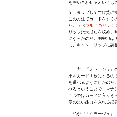
を埋め合わせるというも
で、タップして生け贄に
この方法でカードを引く
た。（《
ウルザのガラク
リップは大成功を収め、
になったのだ。開発部は
に、キャントリップに調
一方、『ミラージュ』の
果をカード１枚にするの
を選べるようにしたのだ
べるということで１マナ
４つではカードに入りき
章の短い能力を入れる必
私が（『ミラージュ』『ビ