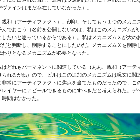
デヴァインはまだ存在していなかった）。
親和（アーティファクト）、刻印、そしてもう１つのメカニ
呼んでおこう（名前を公開しないのは、私はこのメカニズムが
にしたいと思っているからである）。私はメカニズムＸが大の
ぎだと判断し、削除することにしたのだ。メカニズムＸを削除
代わりとなるメカニズムが必要となった。
はどれもパーマネントに関連している（ああ、親和（アーテ
けられるがね）ので、ビルはこの追加のメカニズムは呪文に関
と非常にアーティファクトに焦点を当てたものだったので、こ
プレイヤーにアピールできるものにすべきだと考えられた。デ
。時間はなかった。