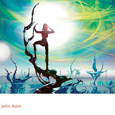
：
John Avon