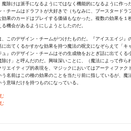
、魔除けは派手になるようにではなく機能的になるように作っ
ン・チームはドラフトが大好きで（ちなみに、ブースタードラ
な効果のカードはプレイする価値もなかった。複数の効果を１
える機会があるようにしようとしたのだ。
、このデザイン・チームがつけたものだ。『アイスエイジ』
話に出てくるかすかな効果を持つ魔法の呪文になぞらえて「キ
ジュ』のデザイン・チームはその生成物をおとぎ話に出てくる
魔除け」と呼んだのだ。興味深いことに、（魔法によって作ら
クリエイティブ的表現を、マジックにおいてはアーティファク
いう名前はこの種の効果のことを当たり前に指しているが、魔
いう意味だけを持つものになっている。
む
む