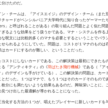
に分けたのだ。
ン・チームは、『アイスエイジ』のデザイン・チーム（また
リチャードがペンシルバニア大学時代に知り合ったゲーマーた
Playtesters」と呼ばれることがある）の取り組んだ問題とよく似
すぎるような効果をどう扱うかである。マナ・システムを作る
力な呪文には比較的多くのマナを必要とするということでバラ
たせられるようにしていた。問題は、コストが１マナのものは
果はカードにするのが難しい、ということだった。
コストにしないカードである。この解決策は最初にできたも
よる『アンティキティ』の《
羽ばたき飛行機械
》である（『ア
ィ』のデザインも手がけている）。この解決策の問題は、カー
ことだった。１つはマナで、もう１つはそのカードそのもので
１枚分にも満たないような効果もあるのだ。興味深いことに、
の見つけ出した最適解が導かれることになった。
当化する方法の１つが、唱えたプレイヤーに新しいカードを