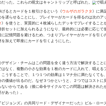
のだった。これらの呪文はキャントリップと呼ばれた。
で唱
捧げるとカードを１枚引けるという《
ウルザのガラクタ
》に満
のを遅らせることにし、プレイヤーがカードを得るのは次のア
タ
》を使うと、実質的に４枚減らしたデッキでプレイすること
時折セットに加えられるようになり、最終的には必要に応じて
後に記憶問題を避けるため、つまりプレイヤーがカードを引く
整を加えて即座にカードを引くようにした。
デザイン・チームはこの問題を全く違う方法で解決すること
ではなく、複数の小さな効果を１枚のカードに入れて、唱える
。こうすることで、１つ１つの効果は１マナ分に満たなくても
分の価値が出るのだ。なぜ３つかというと、２つではコストに
らないからである（後に命令サイクルでこの問題は解決された
要があった）。
ジョンズ』の共同リード・デザイナーだった）ビル・ローズ/Bil