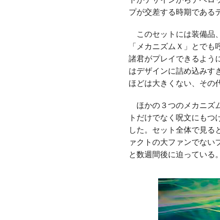
プが交差する時期である
このセットには装備品、
「メカニズムＸ」とでも
諸君がプレイできるよう
はデザインに詰め込みす
ほどは大きくない、その
ほかの３つのメカニズム
トだけでなく呪文にもつ
した。セット全体で見る
ァクトの大ファンでない
と数週間後に迫っている