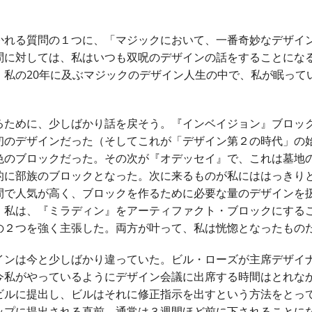
れる質問の１つに、「マジックにおいて、一番奇妙なデザイ
問に対しては、私はいつも双呪のデザインの話をすることにな
。私の20年に及ぶマジックのデザイン人生の中で、私が眠って
ために、少しばかり話を戻そう。『インベイジョン』ブロッ
初のデザインだった（そしてこれが「デザイン第２の時代」の
色のブロックだった。その次が『オデッセイ』で、これは墓地
的に部族のブロックとなった。次に来るものが私にははっきり
間で人気が高く、ブロックを作るために必要な量のデザインを
。私は、『ミラディン』をアーティファクト・ブロックにする
の２つを強く主張した。両方が叶って、私は恍惚となったもの
ンは今と少しばかり違っていた。ビル・ローズが主席デザイ
今私がやっているようにデザイン会議に出席する時間はとれな
ビルに提出し、ビルはそれに修正指示を出すという方法をとっ
ップに提出される直前、通常は３週間ほど前に下されることに