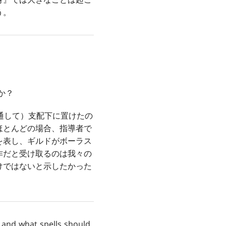
う。
か？
通して）支配下に置けたの
ほとんどの場合、指導者で
を表し、ギルドがボーラス
作だと受け取るのは我々の
けではないと示したかった
e and what spells should