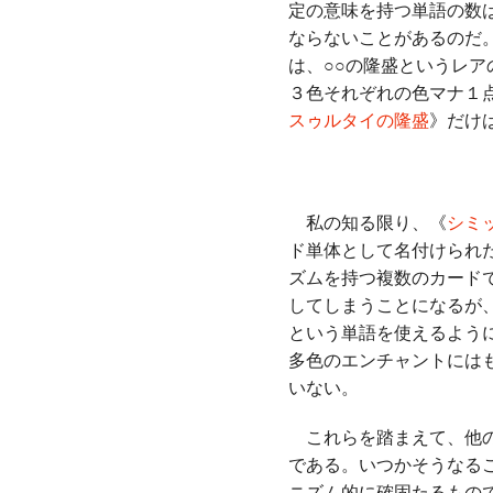
定の意味を持つ単語の数
ならないことがあるのだ
は、○○の隆盛というレ
３色それぞれの色マナ１
スゥルタイの隆盛
》だけ
私の知る限り、《
シミ
ド単体として名付けられ
ズムを持つ複数のカード
してしまうことになるが
という単語を使えるよう
多色のエンチャントには
いない。
これらを踏まえて、他の
である。いつかそうなる
ニズム的に確固たるもの