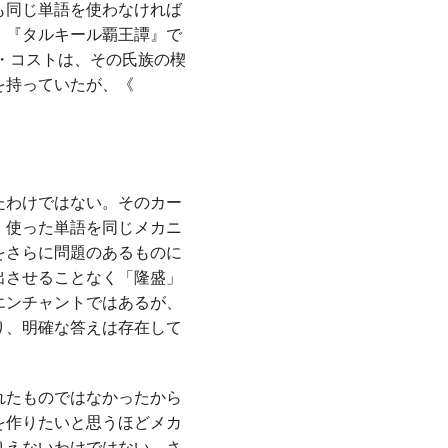
も同じ単語を使わなければ
。『タルキール覇王譚』で
・コストは、その氏族の楔
を持っていたが、《
たわけではない。そのカー
。使った単語を同じメカニ
をさらに問題のあるものに
出させることなく「隆盛」
エンチャントではあるが、
り、明確な答えは存在して
れたものではなかったから
を作りたいと思うほどメカ
りえないわけではない。さ