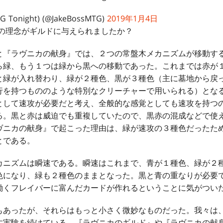
TG Tonight) (@JakeBossMTG)
2019年1月4日
色の理念がギルドに与えられましたか？
『ラヴニカの献身』では、２つの常盤木メカニズムが移動す
ら緑、もう１つは緑から黒への移動であった。これまでは赤が
と緑が入れ替わり、緑が２種色、黒が３種色（主に墓地から戻
行を持つもののような特別なクリーチャーで用いられる）とな
として速攻が必要だと考え、全般的な感覚としても速攻を持つ
る。黒と赤は威迫でも重複していたので、黒赤の混成などで使
ヴニカの献身』で起こった理由は、緑が速攻の３種色だったた
とである。
ニズムは瞬速である。瞬速はこれまで、青が１種色、緑が２
色になり、緑も２種色のままとなった。黒と青の重なりが必要
働くフレイバーに富んだカードが作れるということに気がつい
あったが、それらはもっと小さく微妙なものだった。我々は
す実験を続けている。『ラヴニカのギルド』や『ラヴニカの献