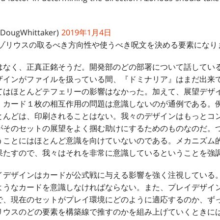
@DougWhittaker)
2019年1月4日
アゾリウスの取るべき方向性や使うべき呪文を決める要素になり
なく、正真正銘そうだ。開発部のどの部署について話してい
ザインがファイルを扱っている間、『ドミナリア』はまだ出来
てはほとんどテフェリーの影響はなかった。加えて、展望デザ
、カード１枚の相互作用の問題は意識しないのが通例である。
とんどは、印刷されることはない。我々のデザインはもっとコ
がそのセットの展望をよく掴む助けにするためのものなのだ。
うことにはほとんど意識を向けていないのである。メカニズム
果たすので、我々はそれを非常に意識しているということを強
デザインはカードが公式戦に与える影響を強く注視している
ようなカードを意識しなければならない。また、プレイデザイ
で、現在のセットがプレイ環境にどのように適応するのか、ず
リウスのどの要素を構築線で推すのかを組み上げていくときに