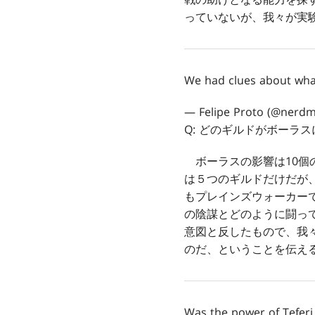
っていないが、我々が実
We had clues about what
— Felipe Proto (@nerd
Q: どのギルドがボーラ
ボーラスの影響は10個
は５つのギルドだけだが
もプレインズウォーカー
の陰謀とどのように闘っ
意図と反したもので、我
のだ、ということを伝え
Was the power of Teferi 