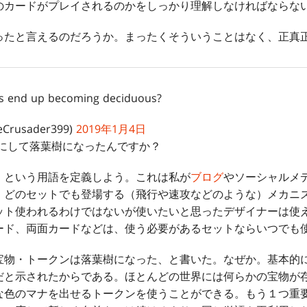
のカードがプレイされるのかをしっかり理解しなければならな
たと言えるのだろうか。まったくそういうことはなく、正真
s end up becoming deciduous?
neCrusader399)
2019年1月4日
かにして落葉樹になったんですか？
という用語を定義しよう。これは私が
ブログ
やソーシャルメ
）どのセットでも登場する（飛行や速攻などのような）メカニ
ット使われるわけではないが使いたいと思ったデザイナーは使
ード、両面カードなどは、使う必要があるセットならいつでも
物・トークンは落葉樹になった、と書いた。なぜか。基本的
だと示されたからである。ほとんどの世界には何らかの宝物が
な色のマナを出せるトークンを使うことができる。もう１つ重