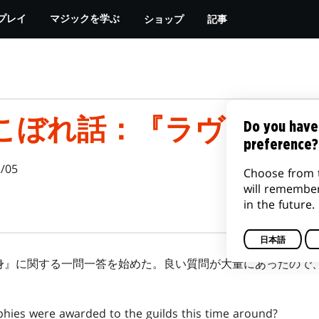
ショップ
記事
プレイ
マジックを学ぶ
こぼれ話：『ラヴニカの
Do you have
preference?
/05
Choose from 
will remembe
in the future.
日本語
身』に関する一問一答を始めた。良い質問が大量にあったので
hies were awarded to the guilds this time around?