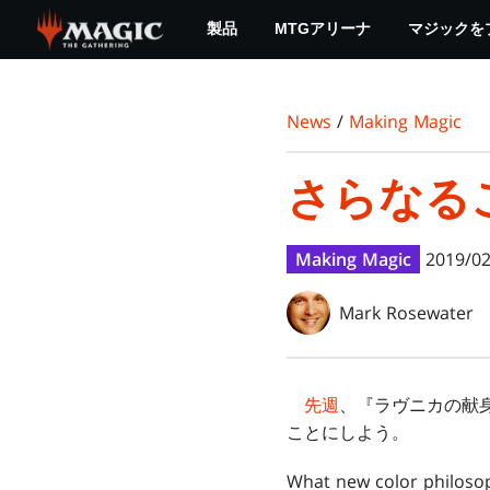
Skip
製品
MTGアリーナ
マジックを
to
main
content
News
/
Making Magic
さらなる
Making Magic
2019/02
Mark Rosewater
先週
、『ラヴニカの献
ことにしよう。
What new color philosop