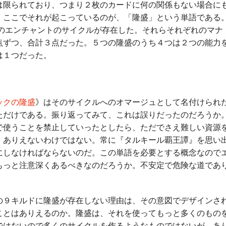
は限られており、つまり２枚のカードに何の関係もない場合に
。ここでそれが起こっているのが、「隆盛」という単語である
アのエンチャントのサイクルが存在した。それらそれぞれのマナ
点ずつ、合計３点だった。５つの隆盛のうち４つは２つの能力
は１つだった。
ックの隆盛
》はそのサイクルへのオマージュとして名付けられ
ただけである。振り返ってみて、これは誤りだったのだろうか
で使うことを禁止していったとしたら、ただでさえ難しい資源
、ありえないわけではない。常に『タルキール覇王譚』を思い
にしなければならないのだ。この単語を必要とする概念なので
もっと注意深くあるべきなのだろうか。不安定で危険な道であ
９キルドに隆盛が存在しない理由は、その意図でデザインさ
ことはありえるのか。隆盛は、それを使ってもっと多くのもの
ではないので多くのサイクルを作るようなものではないが、あ