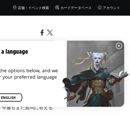
店舗・イベント検索
カードデータベース
アカウント
献身』
 a language
the options below, and we
r your preferred language
ENGLISH
、今週もまた質問に答える