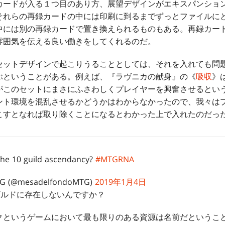
ードが入る１つ目のあり方、展望デザインがエキスパンショ
それらの再録カードの中には印刷に到るまでずっとファイルに
中には別の再録カードで置き換えられるものもある。再録カー
雰囲気を伝える良い働きをしてくれるのだ。
ットデザインで起こりうることとしては、それを入れても問
ぶということがある。例えば、『ラヴニカの献身』の《
吸収
》
がこのセットにまさにふさわしくプレイヤーを興奮させるとい
ント環境を混乱させるかどうかはわからなかったので、我々は
こすとなれば取り除くことになるとわかった上で入れたのだっ
the 10 guild ascendancy?
#MTGRNA
TG (@mesadelfondoMTG)
2019年1月4日
0ギルドに存在しないんですか？
というゲームにおいて最も限りのある資源は名前だというこ