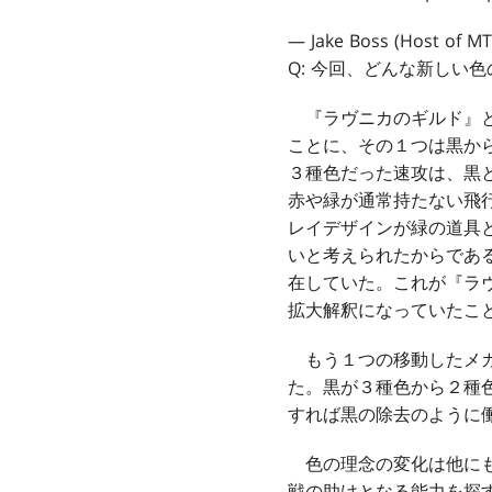
— Jake Boss (Host of M
Q: 今回、どんな新しい
『ラヴニカのギルド』と
ことに、その１つは黒か
３種色だった速攻は、黒
赤や緑が通常持たない飛
レイデザインが緑の道具
いと考えられたからであ
在していた。これが『ラ
拡大解釈になっていたこ
もう１つの移動したメカ
た。黒が３種色から２種
すれば黒の除去のように
色の理念の変化は他にも
戦の助けとなる能力を探