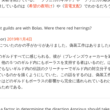
験しているのは《
希望の夜明け
》や《
雷電支配
》でわかるだろ
 guilds are with Bolas. Were there red herrings?
mor)
2019年1月4日
スについたのかの手がかりがありました。偽装工作はありました
のギルドすべてに感じられる。彼が（プレインズウォーカーを
、他の５つのギルド内にもボーラスを支持する者はいるのだ。
でもないギルド内の伝説のクリーチャーでギルド内の対立分子
ているのかを描くようにしていた。この話をするのは、偽装工
々はどのギルドもボーラスの影響から完全に逃れられているわ
るためである。
a factor in determining the direction Azorious should tak