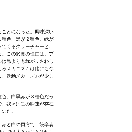
ることになった。興味深い
１種色、黒が２種色、緑が
ってくるクリーチャーと、
る。この変更の理由は、プ
のは黒よりも緑がふさわし
えるメカニズムは他にも存
め、暴動メカニズムが少し
種色、白黒赤が３種色だっ
で、我々は黒の瞬速が存在
たのだ。
、赤と白の両方で、統率者
身』では大きなことは起こ