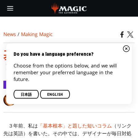
Skip
to
main
content
News
/
Making Magic
基本根本：より高いレア
Do you have a language preference?
Choose from the options below, and we will
リティ
remember your preferred language in the
future.
Making Magic
2012/02/27
日本語
ENGLISH
Mark Rosewater
３年前、私は
「基本根本」と題した短いコラム
（リンク
先は英語）を書いた。その中では、デザイナーが毎日対処