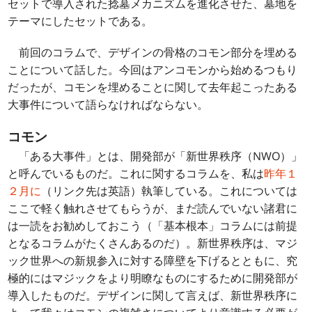
セットで導入された捻墓メカニズムを進化させた、墓地を
テーマにしたセットである。
前回のコラムで、デザインの骨格のコモン部分を埋める
ことについて話した。今回はアンコモンから始めるつもり
だったが、コモンを埋めることに関して去年起こったある
大事件について語らなければならない。
コモン
「ある大事件」とは、開発部が「新世界秩序（NWO）」
と呼んでいるものだ。これに関するコラムを、私は
昨年１
２月に
（リンク先は英語）執筆している。これについては
ここで軽く触れさせてもらうが、まだ読んでいない諸君に
は一読をお勧めしておこう（「基本根本」コラムには前提
となるコラムがたくさんあるのだ）。新世界秩序は、マジ
ック世界への新規参入に対する障壁を下げるとともに、究
極的にはマジックをより明瞭なものにするために開発部が
導入したものだ。デザインに関して言えば、新世界秩序に