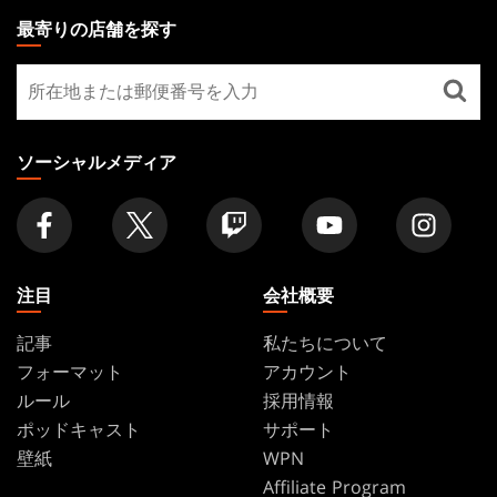
THE
最寄りの店舗を探す
GATHERING
最
FOOTER
寄
り
の
ソーシャルメディア
店
舗
を
探
す
注目
会社概要
記事
私たちについて
フォーマット
アカウント
ルール
採用情報
ポッドキャスト
サポート
壁紙
WPN
Affiliate Program