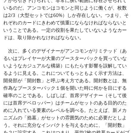
アから引き下げられて、非常に狭い範囲に存在させられて
いるのだ。アンコモンはコモンと同じように働くが、枚数
は2/3（大型セットでは60%）しか存在しない。つまり、そ
れぞれのカードにきわめて慎重にならなければならないと
いうことである。一定の役割を果たしていないようなカー
ドは、取り除かれなければならない。
次に、多くのデザイナーがアンコモンがリミテッド（あ
るいはプレイヤーが大量のブースターパックを買っていな
いようなカジュアルな構築）にもたらす影響を誤解してい
るように見える。これについてもっともよく示す方法は、
開発部が「開封数」と呼ぶ考え方である。開封数とは、無
作為なブースターパック１個を開いた時に何かを目にする
確率のことである。しばしば、首席デザイナー（そして後
には首席デベロッパー）はチームがセットのある目的のた
めに入れている要素のレベルを調べる。たとえば、新メカ
ニズムの「捻墓」がセットの雰囲気のために必要だとしよ
う。それに充分なインパクトを与えるために、「開封数」
を２に設定する。これはつまり、平均2枚の捻墓カードがブ