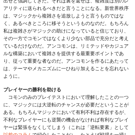
出せと強調してきた。それは裏を返せば、複雑度は別のレ
アリティに送られるべきだと言うことになる。新世界秩序
は、マジックから複雑さを追放しようと言うものではな
く、あるべきところに移そうというものなのだ。もちろん
私は複雑さがマジックの助けになっていると信じており、
その一方でコモンではなくより少ない部品で充分だと考え
ているだけなのだ。アンコモンは、リミテッドやカジュア
ルな構築において複雑さを提供する最重要ポイントであ
り、従って重要な者なのだ。アンコモンを作るにあたって
は、テーマやメカニズムに一ひねり加えることを忘れない
ように。
プレイヤーの勝利を助ける
コモンのみのプレイテストにおいて理解したことの一つ
に、マジックには大逆転のチャンスが必要だということが
ある。もちろんマジックにおいて有利不利は存在するが、
不利なプレイヤーにも逆襲の機会がなければ有利なプレイ
ヤーは緊張をなくしてしまう（これは「逆転要素」として
以前のコラム
で紹介したことだ）。たとえば戦場を一掃し