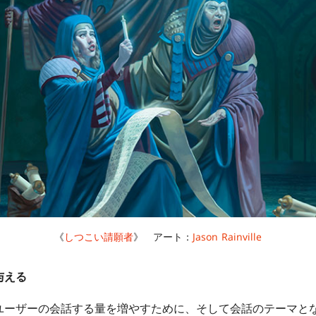
《
しつこい請願者
》 アート：
Jason Rainville
与える
ーザーの会話する量を増やすために、そして会話のテーマと