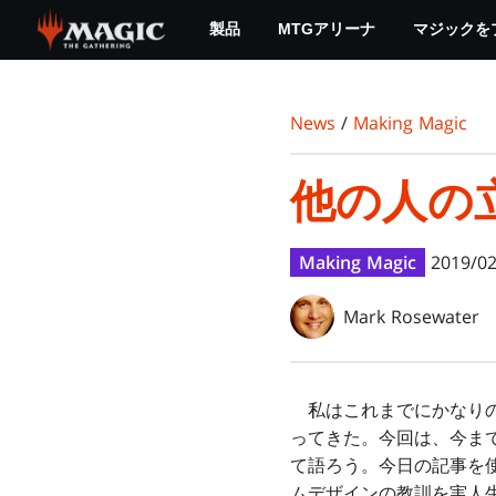
Skip
製品
MTGアリーナ
マジックを
to
main
content
News
/
Making Magic
他の人の
Making Magic
2019/02
Mark Rosewater
私はこれまでにかなりの
ってきた。今回は、今ま
て語ろう。今日の記事を
ムデザインの教訓を実人