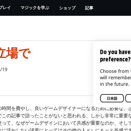
ショップ
記事
プレイ
マジックを学ぶ
立場で
Do you have
preference?
/19
Choose from 
will remembe
in the future.
日本語
時間を費やし、良いゲームデザイナーになるために必要な、
でこの記事で語ったことがないと思われる、しかし非常に重要
使って、なぜゲームデザインにおいて共感が重要なのか、そし
生に活かしたい諸君にとってはその他の人々）にもっと共感で