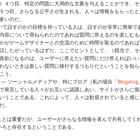
）４つ目、特定の問題に大局的な文脈を与えることができ、そ
５つ目、さらなる公平さが生まれる。人々は情報をもらったと
多いのだ。
いて話すのかの目標を持っている人は、話すのが非常に簡単で
内容について尋ねられたのであれば質問に答えるのを楽しむも
かがゲームデザイナーとの交流のために時間を取るのであれば
話したがっているはずだ。ここでヒントとして、（穏当で、そ
貪欲になるのは、ユーザーに答えたい質問にだけ答えればいい
わないときは新しい質問に移行するつもりだということを知ら
こう。
― ソーシャルメディアや、特にブログ（私の場合「
Blogatog
で発言している人々がお互いに認識しあい、サイトがさらに個
いうことである。これによって、人々は歓迎されていると感じ
だ。
とは重要だが、ユーザーがさらなる情報を喜んで共有してく
いろと存在するということである。