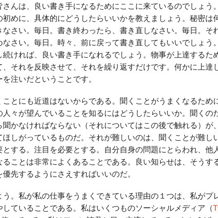
さんは、良い書き手になるためにここに来ているのでしょう
の初めに、具体的にどうしたらいいかを教えましょう。秘密は
きなさい。毎日。書き終わったら、書き直しなさい。毎日。そ
めなさい。毎日。時々、前に戻って書き直してもいいでしょう
し続ければ、良い書き手になれるでしょう。物事が上達するた
て、それを反映させて、それを繰り返すだけです。何かに上達
ーを注いだということです。
ことにも近道はないからである。聞くことがうまくなるため
の人々が望んでいることを知るにはどうしたらいいか。聞くの
ら聞かなければならない（それについてはこの後で触れる）が
てほしがっているものだ。それが難しいのは、聞くことが難し
要とする。注目を必要とする。自分自身の問題にとらわれ、他
なることは非常によくあることである。良い知らせは、そうす
を優先するようにさえすればいいのだ。
う。私が私の仕事をうまくできている理由の１つは、私がプ
やしていることである。私はいくつものソーシャルメディア（
T