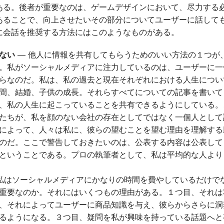
ある。後者が重要なのは、ゲームデザインにおいて、尽力する
あることで、向上させたいその部分についてユーザーに話して
に会話を推奨する方法にはこのようなものがある。
ない
― 他人に情報を共有してもらうためのいい方法の１つが
。私がソーシャルメディアに注力しているのは、ユーザーに一
らなのだ。私は、私の過去と現在それぞれにおける人生につい
間、結婚、子供の成長。それらすべてについての記事を書いて
、私の人生に起こっていることを共有できるようにしている。
たちが、私を顔のない会社の存在としてではなく一個人として
によって、人々は私に、彼らの望むことを望む理由を理解する
のだ。ここで警告しておきたいのは、公表する内容は公表して
ということである。プロの執筆者として、私は平均的な人より
私はソーシャルメディアにかなりの時間を費やしているだけで
重要なのか。それにはいくつもの理由がある。１つ目、それは
、それによってユーザーに商品知識を与え、彼らからさらに洞
るようになる。３つ目、疑問を私が興味を持っている話題へと