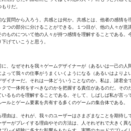
つもりだ。
な質問から入ろう。共感とは何か。共感とは、他者の感情を
、２つの部分に分けることができる。１つ目が、他の人々が意
そのものについて他の人々が持つ感情を理解することである。
り下げていこうと思う。
に、なぜそれを我々ゲームデザイナーが（あるいは一己の人
によって我々の仕事がうまくいくようになる（あるいはよりよ
デザイナーだ。それは一体どういうことなのか。私は、諸君全
ックで一体何をすべきなのかを把握する責任があるのだ。その
ているものを理解することである。そして、しばしば私が言っ
ルールとゲーム要素を共有する多くのゲームの集合体である。
理由は、それが、我々のユーザーはさまざまなことを期待し
ーザーがプレイする理由やその方法は、人それぞれで大きく異
はプレイ経験に多大な影響をもたらす。実際のカードでプレイ