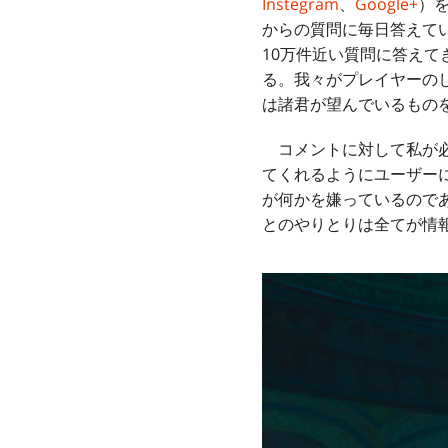
Instegram
、
Google+
）
からの質問に毎日答えてい
10万件近い質問に答え
る。我々がプレイヤーの
は諸君が望んでいるもの
コメントに対して私が必
てくれるようにユーザー
が何かを嫌っているので
とのやりとりは全てが情