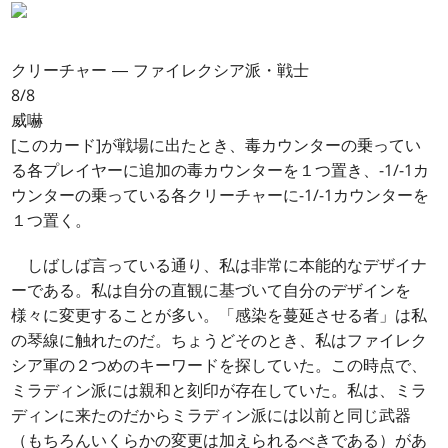
クリーチャー ― ファイレクシア派・戦士
8/8
威嚇
[このカード]が戦場に出たとき、毒カウンターの乗ってい
る各プレイヤーに追加の毒カウンターを１つ置き、-1/-1カ
ウンターの乗っている各クリーチャーに-1/-1カウンターを
１つ置く。
しばしば言っている通り、私は非常に本能的なデザイナ
ーである。私は自分の直観に基づいて自分のデザインを
様々に変更することが多い。「感染を蔓延させる者」は私
の琴線に触れたのだ。ちょうどそのとき、私はファイレク
シア軍の２つめのキーワードを探していた。この時点で、
ミラディン派には親和と刻印が存在していた。私は、ミラ
ディンに来たのだからミラディン派には以前と同じ武器
（もちろんいくらかの変更は加えられるべきである）があ