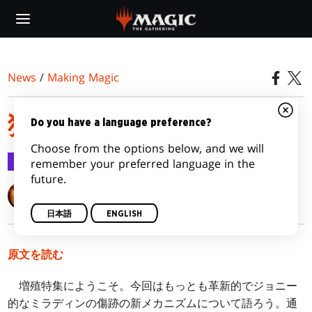
Skip
to
main
content
News
/
Making Magic
狂える夜よ増殖せよ
Do you have a language preference?
Choose from the options below, and we will
Making Magic
2010/10/04
remember your preferred language in the
future.
Mark Rosewater
日本語
ENGLISH
原文を読む
増殖特集にようこそ。今回はもっとも革新的でジョニー
的なミラディンの傷跡の新メカニズムについて語ろう。通