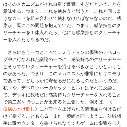
はそのメカニズムがそれ自身で反響しすぎだということを
意味する。つまり、これを使おうと思うと、これと同じよ
うなカードを組み合わせて使わなければならないのだ。感
染が、既にこの問題を抱えていた。つまり、感染持ちのク
リーチャーを１体入れたら、他にも感染持ちのクリーチャ
ーを入れたくなるのだ。
さらにもう一つところで：ミラディンの傷跡のデベロッ
プ中に行なわれた議論の一つに、感染持ちのクリーチャー
とそうでないクリーチャーを混ぜるべきかどうかというも
のがあった。つまり、このメカニズムが非常にヒキコモリ
であって、どちらかに寄せる形になるものだというのだ。
私（や、デベロッパーのザック・ヒル）はそれに反論し
て、デッキに数枚だけ感染持ちクリーチャーを入れること
で第二案を持つことが出来ると主張した。例えば、《
疫病のとげ刺し
》にパワーを上げられる装備品を付けるだ
けで勝てることもある。また、萎縮と同じように、対戦相
手に毒カウンターを乗せられなくてもゲームに影響を与え