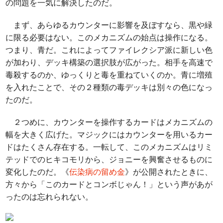
の問題を一気に解決したのだ。
まず、あらゆるカウンターに影響を及ぼすなら、黒や緑
に限る必要はない。このメカニズムの始点は操作になる。
つまり、青だ。これによってファイレクシア派に新しい色
が加わり、デッキ構築の選択肢が広がった。相手を高速で
毒殺するのか、ゆっくりと毒を重ねていくのか。青に増殖
を入れたことで、その２種類の毒デッキは別々の色になっ
たのだ。
２つめに、カウンターを操作するカードはメカニズムの
幅を大きく広げた。マジックにはカウンターを用いるカー
ドはたくさん存在する。一転して、このメカニズムはリミ
テッドでのヒキコモリから、ジョニーを興奮させるものに
変化したのだ。《
伝染病の留め金
》が公開されたときに、
方々から「このカードとコンボじゃん！」という声があが
ったのは忘れられない。