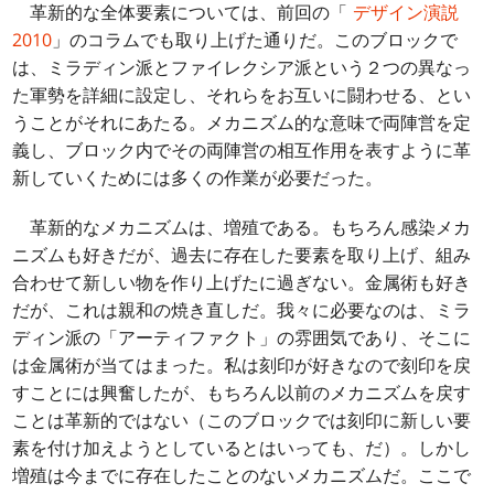
革新的な全体要素については、前回の「
デザイン演説
2010
」のコラムでも取り上げた通りだ。このブロックで
は、ミラディン派とファイレクシア派という２つの異なっ
た軍勢を詳細に設定し、それらをお互いに闘わせる、とい
うことがそれにあたる。メカニズム的な意味で両陣営を定
義し、ブロック内でその両陣営の相互作用を表すように革
新していくためには多くの作業が必要だった。
革新的なメカニズムは、増殖である。もちろん感染メカ
ニズムも好きだが、過去に存在した要素を取り上げ、組み
合わせて新しい物を作り上げたに過ぎない。金属術も好き
だが、これは親和の焼き直しだ。我々に必要なのは、ミラ
ディン派の「アーティファクト」の雰囲気であり、そこに
は金属術が当てはまった。私は刻印が好きなので刻印を戻
すことには興奮したが、もちろん以前のメカニズムを戻す
ことは革新的ではない（このブロックでは刻印に新しい要
素を付け加えようとしているとはいっても、だ）。しかし
増殖は今までに存在したことのないメカニズムだ。ここで