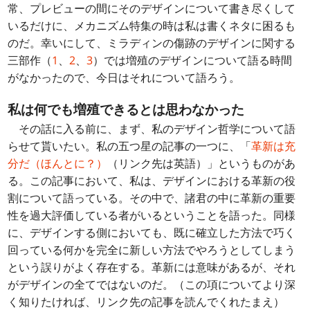
常、プレビューの間にそのデザインについて書き尽くして
いるだけに、メカニズム特集の時は私は書くネタに困るも
のだ。幸いにして、ミラディンの傷跡のデザインに関する
三部作（
1
、
2
、
3
）では増殖のデザインについて語る時間
がなかったので、今日はそれについて語ろう。
私は何でも増殖できるとは思わなかった
その話に入る前に、まず、私のデザイン哲学について語
らせて貰いたい。私の五つ星の記事の一つに、「
革新は充
分だ（ほんとに？）
（リンク先は英語）」というものがあ
る。この記事において、私は、デザインにおける革新の役
割について語っている。その中で、諸君の中に革新の重要
性を過大評価している者がいるということを語った。同様
に、デザインする側においても、既に確立した方法で巧く
回っている何かを完全に新しい方法でやろうとしてしまう
という誤りがよく存在する。革新には意味があるが、それ
がデザインの全てではないのだ。（この項についてより深
く知りたければ、リンク先の記事を読んでくれたまえ）