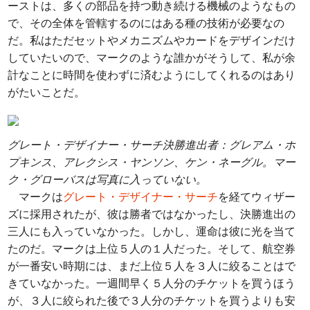
ーストは、多くの部品を持つ動き続ける機械のようなもの
で、その全体を管轄するのにはある種の技術が必要なの
だ。私はただセットやメカニズムやカードをデザインだけ
していたいので、マークのような誰かがそうして、私が余
計なことに時間を使わずに済むようにしてくれるのはあり
がたいことだ。
グレート・デザイナー・サーチ決勝進出者：グレアム・ホ
プキンス、アレクシス・ヤンソン、ケン・ネーグル。マー
ク・グローバスは写真に入っていない。
マークは
グレート・デザイナー・サーチ
を経てウィザー
ズに採用されたが、彼は勝者ではなかったし、決勝進出の
三人にも入っていなかった。しかし、運命は彼に光を当て
たのだ。マークは上位５人の１人だった。そして、航空券
が一番安い時期には、まだ上位５人を３人に絞ることはで
きていなかった。一週間早く５人分のチケットを買うほう
が、３人に絞られた後で３人分のチケットを買うよりも安