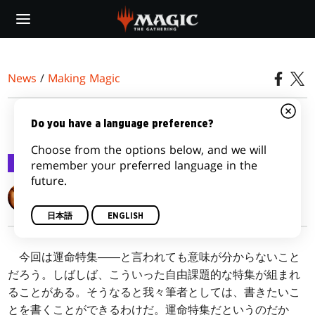
Skip
to
main
content
News
/
Making Magic
トピカル・ジュース #4
Do you have a language preference?
Choose from the options below, and we will
Making Magic
2012/03/05
remember your preferred language in the
future.
Mark Rosewater
日本語
ENGLISH
今回は運命特集――と言われても意味が分からないこと
だろう。しばしば、こういった自由課題的な特集が組まれ
ることがある。そうなると我々筆者としては、書きたいこ
とを書くことができるわけだ。運命特集だというのだか