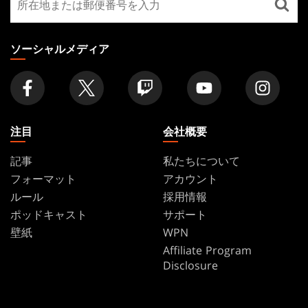
FOOTER
寄
り
の
ソーシャルメディア
店
舗
を
探
す
注目
会社概要
記事
私たちについて
フォーマット
アカウント
ルール
採用情報
ポッドキャスト
サポート
壁紙
WPN
Affiliate Program
Disclosure