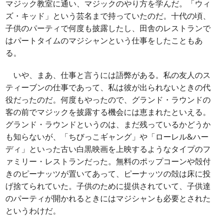
マジック教室に通い、マジックのやり方を学んだ。「ウィ
ズ・キッド」という芸名まで持っていたのだ。十代の頃、
子供のパーティで何度も披露したし、田舎のレストランで
はパートタイムのマジシャンという仕事をしたこともあ
る。
いや、まあ、仕事と言うには語弊がある。私の友人のス
ティーブンの仕事であって、私は彼が出られないときの代
役だったのだ。何度もやったので、グランド・ラウンドの
客の前でマジックを披露する機会には恵まれたといえる。
グランド・ラウンドというのは、まだ残っているかどうか
も知らないが、「ちびっこギャング」や「ローレル&ハー
ディ」といった古い白黒映画を上映するようなタイプのフ
ァミリー・レストランだった。無料のポップコーンや殻付
きのピーナッツが置いてあって、ピーナッツの殻は床に投
げ捨てられていた。子供のために提供されていて、子供達
のパーティが開かれるときにはマジシャンも必要とされた
というわけだ。