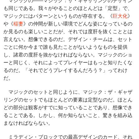
マジックの――マジック：ザ・ギャザリングのデザイン
も同じである。我々がやることのほとんどは「定型」で、
マジックにはパターンというものが存在する。《
巨大化
》
や《
稲妻
》の仲間が新しい環境でどんな姿になっているの
か見るのも楽しいことだが、それでは度肝を抜くこととは
言えない。想像できるのだ。デザイン・チームは、セット
ごとに何か今まで誰も見たことがないようなものを提供
し、諸君の度肝を抜かなければならない。マジックのショ
ーと同じく、それによってプレイヤーはもっと知りたくな
るのだ。「それでどうプレイするんだろう？」ってわけ
だ。
マジックのセットと同じように、マジック：ザ・ギャザ
リングのセットでもほとんどの要素は定型なのだ。ほとん
どの部分は観客がすでに知っていることであり、想像でき
ることである。しかし、何か知らないこと、驚きを組み込
まなければならない。
ミラディン・ブロックでの最高デザインのカード、それ