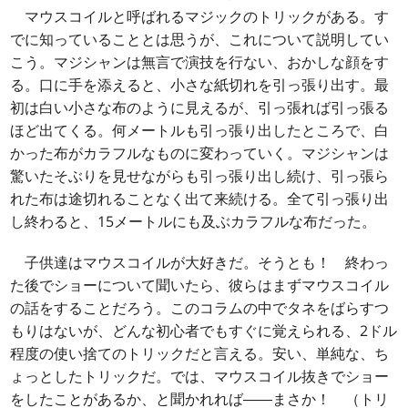
マウスコイルと呼ばれるマジックのトリックがある。す
でに知っていることとは思うが、これについて説明してい
こう。マジシャンは無言で演技を行ない、おかしな顔をす
る。口に手を添えると、小さな紙切れを引っ張り出す。最
初は白い小さな布のように見えるが、引っ張れば引っ張る
ほど出てくる。何メートルも引っ張り出したところで、白
かった布がカラフルなものに変わっていく。マジシャンは
驚いたそぶりを見せながらも引っ張り出し続け、引っ張ら
れた布は途切れることなく出て来続ける。全て引っ張り出
し終わると、15メートルにも及ぶカラフルな布だった。
子供達はマウスコイルが大好きだ。そうとも！ 終わっ
た後でショーについて聞いたら、彼らはまずマウスコイル
の話をすることだろう。このコラムの中でタネをばらすつ
もりはないが、どんな初心者でもすぐに覚えられる、2ドル
程度の使い捨てのトリックだと言える。安い、単純な、ち
ょっとしたトリックだ。では、マウスコイル抜きでショー
をしたことがあるか、と聞かれれば――まさか！ （トリ