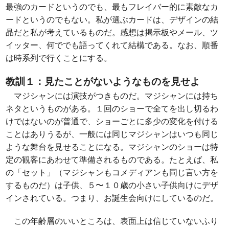
最強のカードというのでも、最もフレイバー的に素敵なカ
ードというのでもない。私が選ぶカードは、デザインの結
晶だと私が考えているものだ。感想は掲示板やメール、ツ
イッター、何ででも語ってくれて結構である。なお、順番
は時系列で行くことにする。
教訓１：見たことがないようなものを見せよ
マジシャンには演技がつきものだ。マジシャンには持ち
ネタというものがある。１回のショーで全てを出し切るわ
けではないのが普通で、ショーごとに多少の変化を付ける
ことはありうるが、一般には同じマジシャンはいつも同じ
ような舞台を見せることになる。マジシャンのショーは特
定の観客にあわせて準備されるものである。たとえば、私
の「セット」（マジシャンもコメディアンも同じ言い方を
するものだ）は子供、５〜１０歳の小さい子供向けにデザ
インされている。つまり、お誕生会向けにしているのだ。
この年齢層のいいところは、表面上は信じていないふり