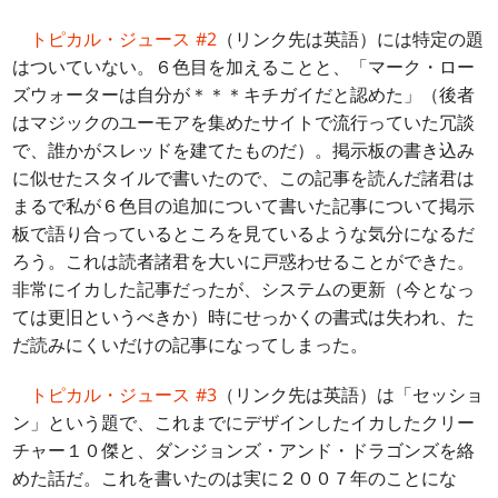
トピカル・ジュース #2
（リンク先は英語）には特定の題
はついていない。６色目を加えることと、「マーク・ロー
ズウォーターは自分が＊＊＊キチガイだと認めた」（後者
はマジックのユーモアを集めたサイトで流行っていた冗談
で、誰かがスレッドを建てたものだ）。掲示板の書き込み
に似せたスタイルで書いたので、この記事を読んだ諸君は
まるで私が６色目の追加について書いた記事について掲示
板で語り合っているところを見ているような気分になるだ
ろう。これは読者諸君を大いに戸惑わせることができた。
非常にイカした記事だったが、システムの更新（今となっ
ては更旧というべきか）時にせっかくの書式は失われ、た
だ読みにくいだけの記事になってしまった。
トピカル・ジュース #3
（リンク先は英語）は「セッショ
ン」という題で、これまでにデザインしたイカしたクリー
チャー１０傑と、ダンジョンズ・アンド・ドラゴンズを絡
めた話だ。これを書いたのは実に２００７年のことにな