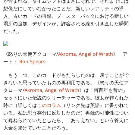
が含まれる。タイムシフトはまさにそれで、それまでには
想像だにしていなかったことだ。新しいレアリティの導
入、古いカードの再録、ブースターパックにおける新しい
場所の追加。デザインが、許容される線を引き直した瞬間
だった。
《怒りの天使アクローマ/
Akroma, Angel of Wrath
》 ア
ート：
Ron Spears
もう一つ、このカードがもたらしたのは、戻すことがで
きないと思っていたものの再利用である。《怒りの天使ア
クローマ/
Akroma, Angel of Wrath
》は「何百年も昔の」
セットにいた伝説のクリーチャーである。彼女が作られた
時に（詳しくは
このコラム
（リンク先は英語）に書かれて
いる。私は思う存分に反対したのだ）再録の可能性につい
て尋ねられていたとしたら、「ありえない」という答えに
大金を賭けていたことだろう。