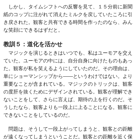
しかし、タイムシフトへの反響を見て、１５分前に新聞
紙のコップに注がれて消えたミルクを戻していたころに引
き戻された。観客と共有できる時間を作ったのなら、みん
な笑顔にできるはずだと。
教訓５：道化を活かせ
マジックを演じるときはいつでも、私はユーモアを交え
ていた。ユーモアの中には、自分自身に向けたものもあっ
た。観客が私を笑えるようにしていたのだ。その理由は、
単にショーマンシップから――というわけではない。より
重要なことが含まれている。マジックのトリックは、観客
の度肝を抜くためにデザインされている。観客が理解でき
ないことをして、さらに言えば、期待の上を行くのだ。そ
うしたなら、観客よりも一段上に上ることになる。観客に
できないことをしているのだ。
問題は、そうして一段上がってしまうと、観客との距離
が遠くなってしまうということだ。観客との距離を近く保