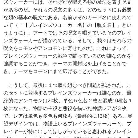
ズウォーカーには、それぞれが唱える類の魔法を表す呪文
があるのだ。それらの呪文の多くは、どのセットにも必要
な類の基本の呪文である。名前がそのカード名に使われて
いて（「【プレインズウォーカー名】の【呪文名】」とい
うように）、アートではその呪文を唱えているそのプレイ
ンズウォーカーが描かれている。そして、我々はそれらの
呪文をコモンやアンコモンに寄せたのだ。これによって、
プレインズウォーカーの戦争で闘っているのが誰なのかを
強調することができ、テーマの開封比を上げることがで
き、テーマをコモンにまで広げることができた。
こうして、最後に１つ取り組むべき問題が残された。こ
のセットに登場するプレインズウォーカーは誰なのか。最
終的にアンコモンは20枚、単色５色各２枚と混成10種各１
枚になった。物語の主役と悪役を描いた神話レアが３枚
で、レアは単色も多色も何枚も（最終的に13枚）ある。展
望デザインでは、物語上いるプレインズウォーカーと、プ
レイヤーが特に出してほしがっていると思われるプレイン