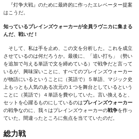
『灯争大戦』のために最終的に作ったエレベーター提案
はこうだ。
知っているプレインズウォーカーが全員ラヴニカに集まる
んだ、戦いだ！
そして、私は手を止め、この文を分析した。これを成立
させているのは何だろうか。最後に、「追い打ち」（勢い
を追加で与える単語で文を締めている）で戦争だと言って
いるが、興味深いことに、すべてのプレインズウォーカー
が物語にいるということに（英語で）５単語、マジック史
上もっとも人気のある次元の１つを舞台としているという
ことに（英語で）４単語を費やしていた。言い換えると、
セットを心躍るものにしているのは
プレインズウォーカー
の戦争なのに、我々はプレインズウォーカーの
戦争
を作っ
ていた。間違ったところに焦点を当てていたのだ。
総力戦