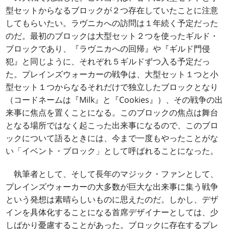
型セットからなるブロックが２つ存在していたことに注意
してもらいたい。ラヴニカへの訪問は１年続く予定だった
のだ。最初のブロックは大型セット２つを使ったギルド・
ブロックであり、『ラヴニカへの回帰』や『ギルド門侵
犯』と同じように、それぞれ５ギルドずつ入る予定だっ
た。プレインズウォーカーの戦争は、大型セット１つと小
型セット１つからなるそれだけで独立したブロックとなり
（コードネームは『Milk』と『Cookies』）、その戦争の出
来事に焦点を置くことになる。このブロックの焦点は舞台
となる場所ではなく起こった出来事になるので、このブロ
ックについて語るときには、今まで一度もやったことがな
い「イベント・ブロック」として呼ばれることになった。
執筆者として、そして長年のマジック・ファンとして、
プレインズウォーカーの大多数が巨大な出来事に集う戦争
という発想は素晴らしいものに思えたのだ。しかし、デザ
インを具体化することになる首席デザイナーとしては、少
しばかり憂慮することがあった。ブロックに存在するプレ