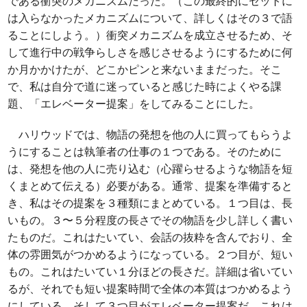
である衝突のメカニズムだった。（この最終的にセットに
は入らなかったメカニズムについて、詳しくはその３で語
ることにしよう。）衝突メカニズムを成立させるため、そ
して進行中の戦争らしさを感じさせるようにするために何
か月かかけたが、どこかピンと来ないままだった。そこ
で、私は自分で道に迷っていると感じた時によくやる課
題、「エレベーター提案」をしてみることにした。
ハリウッドでは、物語の発想を他の人に買ってもらうよ
うにすることは執筆者の仕事の１つである。そのために
は、発想を他の人に売り込む（心躍らせるような物語を短
くまとめて伝える）必要がある。通常、提案を準備すると
き、私はその提案を３種類にまとめている。１つ目は、長
いもの。３〜５分程度の長さでその物語を少し詳しく書い
たものだ。これはたいてい、会話の抜粋を含んでおり、全
体の雰囲気がつかめるようになっている。２つ目が、短い
もの。これはたいてい１分ほどの長さだ。詳細は省いてい
るが、それでも短い提案時間で全体の本質はつかめるよう
にしている。そして３つ目がエレベーター提案だ。これは