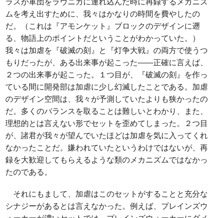
ラスが軍団をラヴニカに連れ込んだ時に再録するメカニズ
ムを考え出すために、我々はかなりの時間を費やしたの
だ。（これは『アモンケット』ブロックのデザインに遡
る、物語上のポイントだということがわかっていた。）
我々は加虐を『破滅の刻』と『灯争大戦』の両方で使うつ
もりだったが、ある出来事が起こった――正確に言えば、
２つの出来事が起こった。１つ目が、『破滅の刻』を作っ
ている間に開発部は加虐に少し幻滅したことである。加虐
のデザイン空間は、我々が予測していたよりも狭かったの
だ。多くのバランスを取ることは難しいとわかり、また、
理想的とは言えない形でセットを歪めてしまった。２つ目
が、諸君が我々が望んでいたほどは加虐を気に入ってくれ
なかったことだ。嫌われていたというわけではないが、再
録を大歓迎してもらえるような類のメカニズムではなかっ
たのである。
それにもまして、加虐はこのセットがすることと充分な
シナジーがあるとは言えなかった。例えば、プレインズウ
ォーカーが濃いセットでは、プレインズウォーカーにダメ