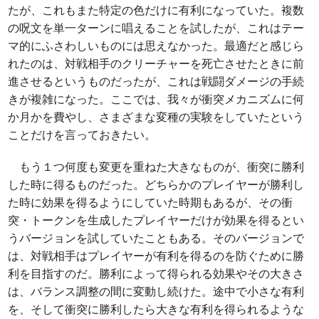
たが、これもまた特定の色だけに有利になっていた。複数
の呪文を単一ターンに唱えることを試したが、これはテー
マ的にふさわしいものには思えなかった。最適だと感じら
れたのは、対戦相手のクリーチャーを死亡させたときに前
進させるというものだったが、これは戦闘ダメージの手続
きが複雑になった。ここでは、我々が衝突メカニズムに何
か月かを費やし、さまざまな変種の実験をしていたという
ことだけを言っておきたい。
もう１つ何度も変更を重ねた大きなものが、衝突に勝利
した時に得るものだった。どちらかのプレイヤーが勝利し
た時に効果を得るようにしていた時期もあるが、その衝
突・トークンを生成したプレイヤーだけが効果を得るとい
うバージョンを試していたこともある。そのバージョンで
は、対戦相手はプレイヤーが有利を得るのを防ぐために勝
利を目指すのだ。勝利によって得られる効果やその大きさ
は、バランス調整の間に変動し続けた。途中で小さな有利
を、そして衝突に勝利したら大きな有利を得られるような