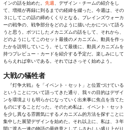
インの話を始めた。
先週
、デザイン・チームの紹介をし
て、増殖が再録に到るまでの経緯を綴った。今週は、その
３にしてこの話の締めくくりとなる。プレインズウォーカ
ーの戦争の、戦争部分をどのように描いたかについて語ろ
うと思う。ボツにしたメカニズムの話をして、それから、
どのようにしてこのセット最後のメカニズム、動員を作っ
たかを説明していこう。そして最後に、動員メカニズムを
持つプレビュー・カードを紹介する予定だ。楽しみにして
もらえれば幸いである。それではさっそく始めよう。
大戦の犠牲者
『灯争大戦』を「イベント・セット」と位置づけている
ということについて語ってきた通り、我々の目的はデザイ
ンを環境よりも明らかになっていく出来事に焦点を当てた
ものにすることだった。そのため私は、イベント・セット
を少し異なる雰囲気にするメカニズム的方法を探すことに
集中した展望デザインを始めた。それ以上に、私は、３年
間に渡る一連の物語の最終章としてふさわしい盛り上がり