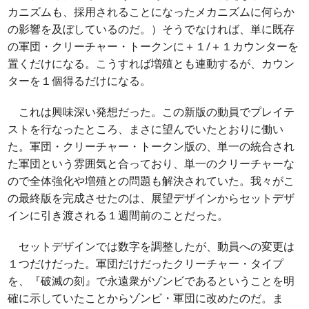
カニズムも、採用されることになったメカニズムに何らか
の影響を及ぼしているのだ。）そうでなければ、単に既存
の軍団・クリーチャー・トークンに＋１/＋１カウンターを
置くだけになる。こうすれば増殖とも連動するが、カウン
ターを１個得るだけになる。
これは興味深い発想だった。この新版の動員でプレイテ
ストを行なったところ、まさに望んでいたとおりに働い
た。軍団・クリーチャー・トークン版の、単一の統合され
た軍団という雰囲気と合っており、単一のクリーチャーな
ので全体強化や増殖との問題も解決されていた。我々がこ
の最終版を完成させたのは、展望デザインからセットデザ
インに引き渡される１週間前のことだった。
セットデザインでは数字を調整したが、動員への変更は
１つだけだった。軍団だけだったクリーチャー・タイプ
を、『破滅の刻』で永遠衆がゾンビであるということを明
確に示していたことからゾンビ・軍団に改めたのだ。ま