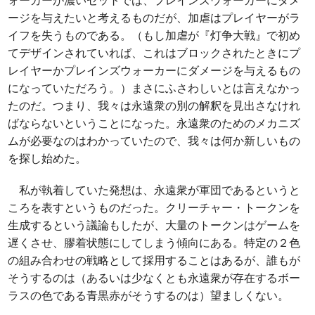
ージを与えたいと考えるものだが、加虐はプレイヤーがラ
イフを失うものである。（もし加虐が『灯争大戦』で初め
てデザインされていれば、これはブロックされたときにプ
レイヤーかプレインズウォーカーにダメージを与えるもの
になっていただろう。）まさにふさわしいとは言えなかっ
たのだ。つまり、我々は永遠衆の別の解釈を見出さなけれ
ばならないということになった。永遠衆のためのメカニズ
ムが必要なのはわかっていたので、我々は何か新しいもの
を探し始めた。
私が執着していた発想は、永遠衆が軍団であるというと
ころを表すというものだった。クリーチャー・トークンを
生成するという議論もしたが、大量のトークンはゲームを
遅くさせ、膠着状態にしてしまう傾向にある。特定の２色
の組み合わせの戦略として採用することはあるが、誰もが
そうするのは（あるいは少なくとも永遠衆が存在するボー
ラスの色である青黒赤がそうするのは）望ましくない。