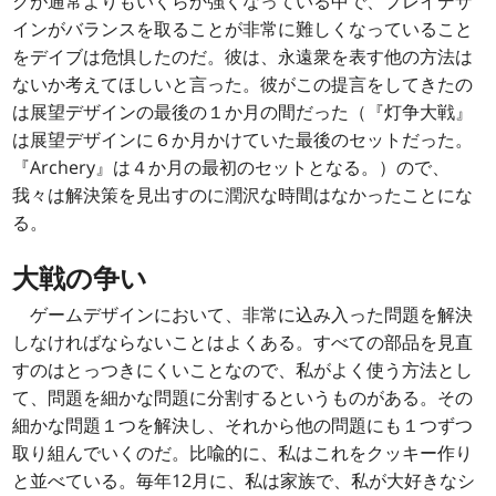
クが通常よりもいくらか強くなっている中で、プレイデザ
インがバランスを取ることが非常に難しくなっていること
をデイブは危惧したのだ。彼は、永遠衆を表す他の方法は
ないか考えてほしいと言った。彼がこの提言をしてきたの
は展望デザインの最後の１か月の間だった（『灯争大戦』
は展望デザインに６か月かけていた最後のセットだった。
『Archery』は４か月の最初のセットとなる。）ので、
我々は解決策を見出すのに潤沢な時間はなかったことにな
る。
大戦の争い
ゲームデザインにおいて、非常に込み入った問題を解決
しなければならないことはよくある。すべての部品を見直
すのはとっつきにくいことなので、私がよく使う方法とし
て、問題を細かな問題に分割するというものがある。その
細かな問題１つを解決し、それから他の問題にも１つずつ
取り組んでいくのだ。比喩的に、私はこれをクッキー作り
と並べている。毎年12月に、私は家族で、私が大好きなシ