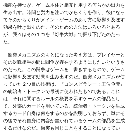
機能を持つが、ゲーム本体と相互作用する何らかの出力を
生み出す。時間と労力を注いでからくりを作り、後になっ
てそのからくりがメイン・ゲームのあり方に影響を及ぼす
効果を吐き出すのだ。そのための方法はいろいろとある
が、我々はその１つを『灯争大戦』で掘り下げたのだっ
た。
衝突メカニズムのもとになった考え方は、プレイヤーと
その対戦相手の間に闘争が存在するようにしたいというも
のだった。この闘争はゲームを上書きするもので、ゲーム
に影響を及ぼす効果を生み出すのだ。衝突メカニズムが使
っていた２つ目の技術は、『コンスピラシー：王位争奪』
の統治者・トークンで最初に使われたものである。これ
は、それに関するルールの概要を示すゲームの部品とし
て、外部のカードを用いている。統治者・トークンを生成
するカード自身は何をするのかを説明しておらず、単にそ
の後でそれ自身に内容が書かれているゲームの部品を生成
するだけなのだ。衝突も同じことをすることになってい