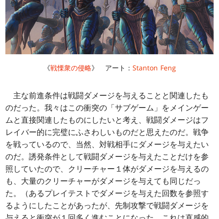
《
戦慄衆の侵略
》 アート：
Stanton Feng
主な前進条件は戦闘ダメージを与えることと関連したも
のだった。我々はこの衝突の「サブゲーム」をメインゲー
ムと直接関連したものにしたいと考え、戦闘ダメージはフ
レイバー的に完璧にふさわしいものだと思えたのだ。戦争
を戦っているので、当然、対戦相手にダメージを与えたい
のだ。誘発条件として戦闘ダメージを与えたことだけを参
照していたので、クリーチャー１体がダメージを与えるの
も、大量のクリーチャーがダメージを与えても同じだっ
た。（あるプレイテストでダメージを与えた回数を参照す
るようにしたことがあったが、先制攻撃で戦闘ダメージを
与えると衝突が１回多く進むことになった。これは直感的