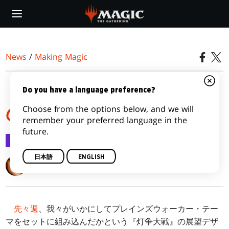
Skip
to
main
content
News
/
Making Magic
『灯争大戦』の遂行 そ
Do you have a language preference?
Choose from the options below, and we will
の３
remember your preferred language in the
future.
Making Magic
2019/04/15
日本語
ENGLISH
Mark Rosewater
先々週
、我々がいかにしてプレインズウォーカー・テー
マをセットに組み込んだかという『灯争大戦』の展望デザ