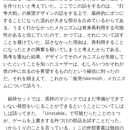
を作りたいと考えていた。ここでこの話をするのは、『灯
争大戦』の展望デザインの話をする上で、最終的にボツに
することになった流れが大きな部分を占めているからであ
る。うまく行かなかったメカニズムは将来再利用する可能
性があると信じていたので、かつては、それについて話す
ことを避けていた。話さなかった理由は、再利用すること
になったときの興奮を殺いでしまうと考えたからである。
熟考を重ねた結果、デザインでそのメカニズムが失敗して
いたということを知ったユーザーは、むしろいつかそれが
世の中に出るのを希望するものだという確信に到ったの
だ。それを踏まえて、これから「衝突/skirmish」メカニズ
ムについて語ろう。
銀枠セットでは、黒枠のマジックではまだ準備ができて
いない発想をいじることができるということについてしば
しば語ってきた。『Unstable』で可能だったことの１つ
が、ゲームを上書きする外づけの部品を試すことだった。
（からくりのことを言っている。）この外部要素は独自の