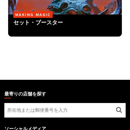
MAKING MAGIC
セット・ブースター
MAGIC:
THE
最寄りの店舗を探す
GATHERING
最
FOOTER
寄
り
の
ソーシャルメディア