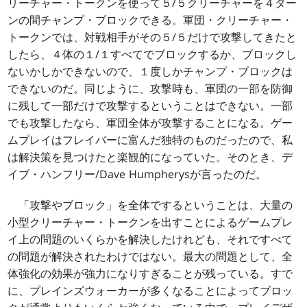
リーチャー・トークンを使って５/５クリーチャーを４ター
ンの間チャンプ・ブロックできる。軍団・クリーチャー・
トークンでは、対戦相手がその５/５だけで攻撃してきたと
したら、４体の１/１すべてでブロックするか、ブロックし
ないかしかできないので、１度しかチャンプ・ブロックは
できないのだ。同じように、攻撃時も、軍団の一部を防御
に残して一部だけで攻撃するということはできない。一部
でも攻撃したなら、軍団全体が攻撃することになる。ゲー
ムプレイはフレイバーに富んだ独特のものだったので、私
は解決策を見つけたと楽観的になっていた。そのとき、デ
イブ・ハンフリー/Dave Humpherysが言ったのだ。
「攻撃やブロック」を全体でするということは、大量の
小型クリーチャー・トークンを出すことによるゲームプレ
イ上の問題のいくらかを解決したけれども、それですべて
の問題が解決されたわけではない。最大の問題として、全
体強化の効果が強力になりすぎることが残っている。すで
に、プレインズウォーカーが多くなることによってブロッ