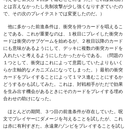
とは言えなかったし先制攻撃が少し強くなりすぎていたの
で、その次のプレイテストでは変更したのだ。）
他に多かった前進条件は、衝突を持つカードを唱えるこ
とである。これが重要なのは、１枚目にプレイした衝突カ
ードは衝突のサブゲームを始めるが、２枚目以降のカード
にも意味があるようにして、デッキに複数の衝突カードを
入れたいと考えるようにしたかったからである。（問題の
１つとして、衝突はこれによって意図していたよりもいく
らか主軸的なメカニズムになってしまった。）最初の衝突
カードをプレイすることによって１マス進むことにするか
どうするかも試してみた。これは、対戦相手がただで効果
を生み出す機会があるときにそのカードをプレイする埋め
合わせの助けになった。
ほとんどの期間、３つ目の前進条件が存在していた。呪
文でプレイヤーにダメージを与えることを試したが、これ
は赤に有利すぎた。永遠衆/ゾンビをプレイすることを試し