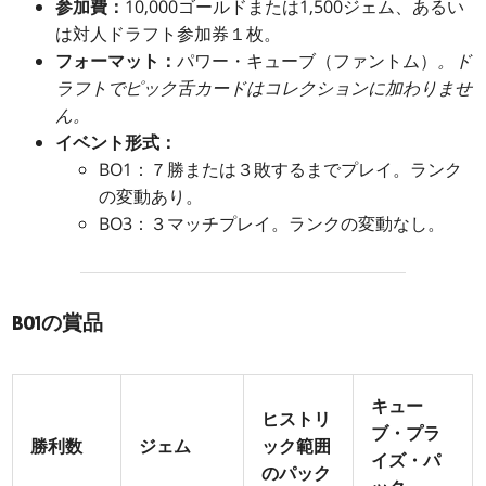
参加費：
10,000ゴールドまたは1,500ジェム、あるい
は対人ドラフト参加券１枚。
フォーマット：
パワー・キューブ（ファントム）
。ド
ラフトでピック舌カードはコレクションに加わりませ
ん。
イベント形式：
BO1：７勝または３敗するまでプレイ。ランク
の変動あり。
BO3：３マッチプレイ。ランクの変動なし。
BO1の賞品
キュー
ヒストリ
ブ・プラ
勝利数
ジェム
ック範囲
イズ・パ
のパック