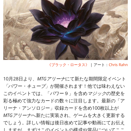
《ブラック・ロータス》
| アート：
Chris Rahn
10月28日より、
MTGアリーナ
にて新たな期間限定イベント
「パワー・キューブ」
が開催されます！他では味わえない
このイベントでは、「パワー９」を含め
マジック
の歴史を
彩る極めて強力なカードの数々に注目します。最新の「ア
リーナ・アンソロジー」収録カードを含め100枚以上が
MTGアリーナ
へ新たに実装され、ゲームを大きく更新する
でしょう。詳しい情報は後日改めて記事や動画にてお伝え
しますが、まずはこのイベントの構成や賞品についてここ