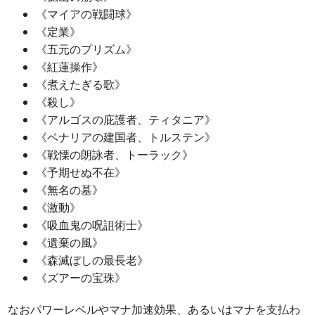
《マイアの戦闘球》
《定業》
《五元のプリズム》
《紅蓮操作》
《煮えたぎる歌》
《殺し》
《アルゴスの庇護者、ティタニア》
《ベナリアの建国者、トルステン》
《戦慄の朗詠者、トーラック》
《予期せぬ不在》
《無名の墓》
《激動》
《吸血鬼の呪詛術士》
《遺棄の風》
《森滅ぼしの最長老》
《ズアーの宝珠》
なおパワーレベルやマナ加速効果、あるいはマナを支払わ