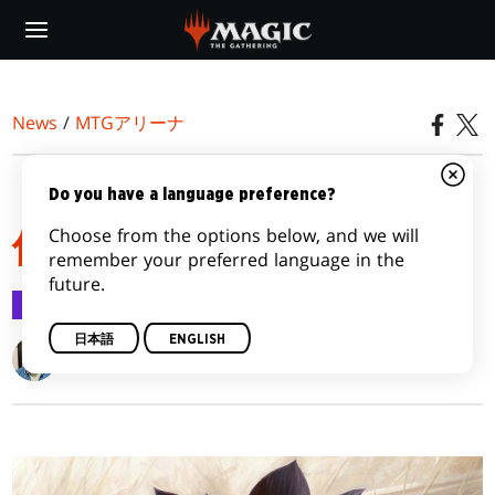
Skip
to
main
content
News
/
MTGアリーナ
「パワー・キューブ」開
Do you have a language preference?
Choose from the options below, and we will
催のお知らせ！
remember your preferred language in the
future.
MTGアリーナ
2025/10/20
日本語
ENGLISH
Dave Finseth