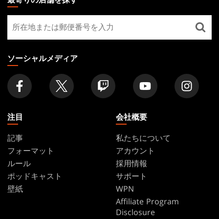
GATHERING
最
FOOTER
寄
り
の
ソーシャルメディア
店
舗
を
探
す
注目
会社概要
記事
私たちについて
フォーマット
アカウント
ルール
採用情報
ポッドキャスト
サポート
壁紙
WPN
Affiliate Program
Disclosure