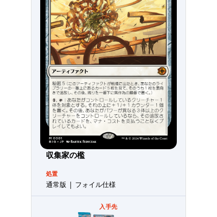
収集家の檻
処置
通常版 | フォイル仕様
入手先
コレクター・