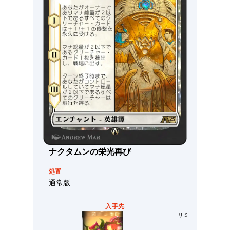
ナクタムンの栄光再び
処置
通常版
入手先
リミテッド用パック