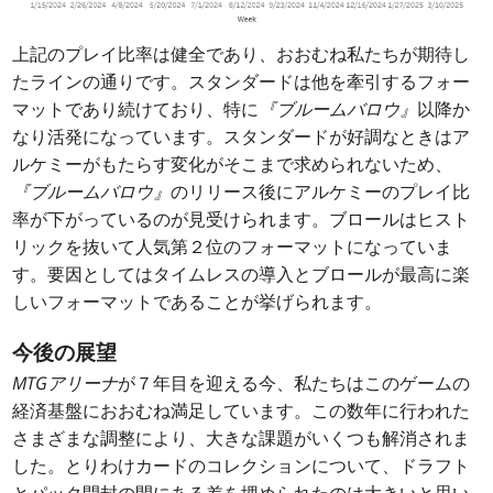
上記のプレイ比率は健全であり、おおむね私たちが期待し
たラインの通りです。スタンダードは他を牽引するフォー
マットであり続けており、特に
『ブルームバロウ』
以降か
なり活発になっています。スタンダードが好調なときはア
ルケミーがもたらす変化がそこまで求められないため、
『ブルームバロウ』
のリリース後にアルケミーのプレイ比
率が下がっているのが見受けられます。ブロールはヒスト
リックを抜いて人気第２位のフォーマットになっていま
す。要因としてはタイムレスの導入とブロールが最高に楽
しいフォーマットであることが挙げられます。
今後の展望
MTGアリーナ
が７年目を迎える今、私たちはこのゲームの
経済基盤におおむね満足しています。この数年に行われた
さまざまな調整により、大きな課題がいくつも解消されま
した。とりわけカードのコレクションについて、ドラフト