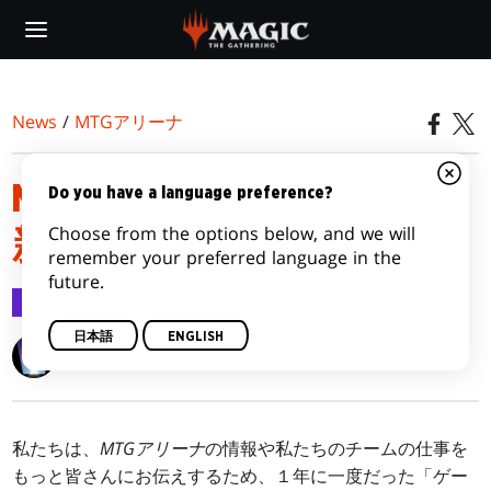
Skip
to
main
content
News
/
MTGアリーナ
MTGアリーナ：ゲーム更
Do you have a language preference?
Choose from the options below, and we will
新情報2025（春）
remember your preferred language in the
future.
MTGアリーナ
2025/04/08
日本語
ENGLISH
Chris Kiritz
私たちは、
MTGアリーナ
の情報や私たちのチームの仕事を
もっと皆さんにお伝えするため、１年に一度だった「ゲー