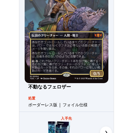
不動なるフェロザー
処置
ボーダーレス版 | フォイル仕様
入手先
統率者