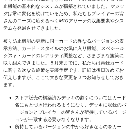
止機能の基本的なシステムが構築されていました。
マジッ
ク
は常に変化を続けているため、私たちもプレイヤーの皆
さんのニーズに応えるべく
MTGアリーナ
の収集要素やシス
テムを発展させてきました。
被り防止機能の更新に同一カードの異なるバージョンの表
示方法、カード・スタイルのお気に入り機能、
スペシャル
ゲスト
・カードのレアリティ調整など、さまざまな施策に
取り組んできました。５月末までに、私たちは再録カード
に関する次なる施策を実装予定です。詳細は後日改めてお
伝えしますが、ここで大きな変更を２つお知らせしておき
ます。
ストア販売の構築済みデッキの割引についてはカード
名にもとづき行われるようになり、デッキに収録のバ
ージョンとプレイヤーの皆さんが所持しているバージ
ョンが一致する必要がなくなります。
所持しているバージョンの中から好きなものをカー