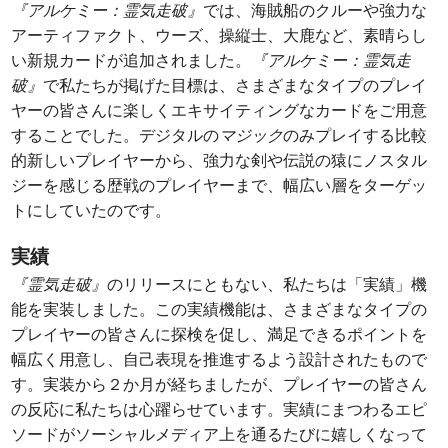
『アルケミー：霊気走破』
では、海賊船のクルーや強力な
アーティファクト、ウーズ、操縦士、大鹿など、素晴らし
い新規カードが追加されました。
『アルケミー：霊気走
破』
で私たちが掲げた目標は、さまざまなタイプのプレイ
ヤーの皆さんに楽しくエキサイティングなカードをご用意
することでした。デジタルの
マジック
のみプレイする比較
的新しいプレイヤーから、強力な剣や伝説の猿にノスタル
ジーを感じる歴戦のプレイヤーまで、幅広い層をターゲッ
トにしていたのです。
実績
『霊気走破』
のリリースにともない、私たちは「実績」機
能を実装しました。この実績機能は、さまざまなタイプの
プレイヤーの皆さんに探検を促し、満足できるポイントを
幅広く用意し、自己表現を推進するよう設計されたもので
す。実装から２か月が経ちましたが、プレイヤーの皆さん
の反応に私たちは心躍らせています。実績にまつわるエピ
ソードがソーシャルメディア上を通るたびに嬉しくなって