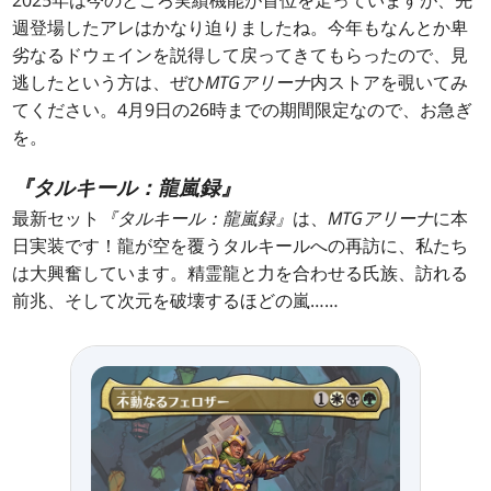
週登場したアレはかなり迫りましたね。今年もなんとか卑
劣なるドウェインを説得して戻ってきてもらったので、見
逃したという方は、ぜひ
MTGアリーナ
内ストアを覗いてみ
てください。4月9日の26時までの期間限定なので、お急ぎ
を。
『タルキール：龍嵐録』
最新セット
『タルキール：龍嵐録』
は、
MTGアリーナ
に本
日実装です！龍が空を覆うタルキールへの再訪に、私たち
は大興奮しています。精霊龍と力を合わせる氏族、訪れる
前兆、そして次元を破壊するほどの嵐……