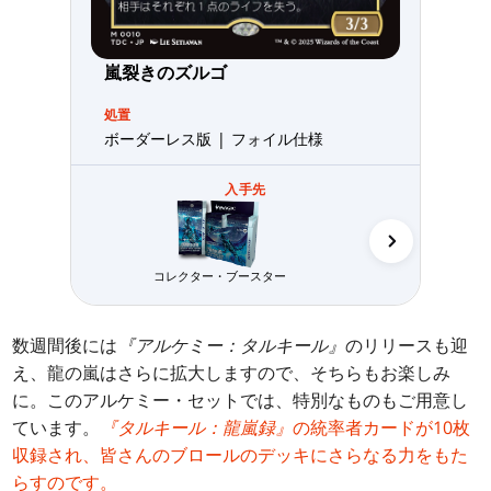
嵐裂きのズルゴ
処置
ボーダーレス版 | フォイル仕様
入手先
コレクター・ブースター
統率者
数週間後には
『アルケミー：タルキール』
のリリースも迎
え、龍の嵐はさらに拡大しますので、そちらもお楽しみ
に。このアルケミー・セットでは、特別なものもご用意し
ています。
『タルキール：龍嵐録』
の統率者カードが10枚
収録され、皆さんのブロールのデッキにさらなる力をもた
らすのです。