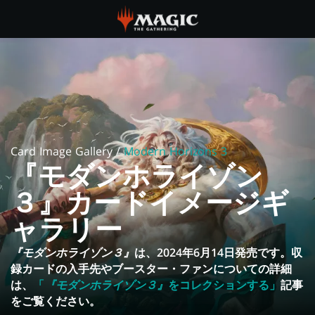
Skip
to
main
『モ
content
ダ
ン
ホ
Card Image Gallery /
Modern Horizons 3
『モダンホライゾン
ラ
３』カードイメージギ
イ
ャラリー
ゾ
『モダンホライゾン３』
は、2024年6月14日発売です。収
ン
録カードの入手先やブースター・ファンについての詳細
は、
「
『モダンホライゾン３』
をコレクションする」
記事
３』
をご覧ください。