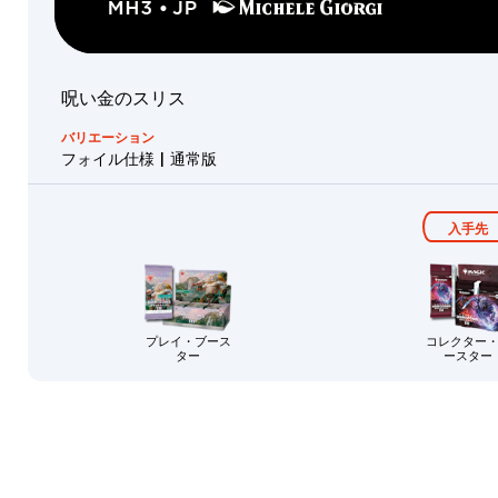
ゴ
Edition
イ
Graveyard
フ
Overdrive
Collector's
犬
呪い金のスリス
Edition
ゴ
Tricky
バリエーション
ブ
Terrain
フォイル仕様 | 通常版
リ
Collector's
ン
Edition
人
入手先
間
ウ
ィ
ザ
プレイ・ブース
コレクター
ー
ター
ースター
ド
ウ
ル
ザ
の