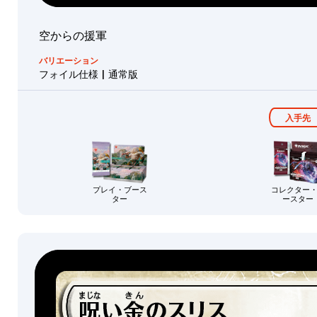
ト・
タ
エ
フォ
ー
地
カー
ン
ル
イル
ス・
ド
ト
ド
空からの援軍
仕様
パッ
ラ
コ
ア
ク
リッ
バリエーション
ー
モ
ー
プ
統
フォイル仕様 | 通常版
ジ
ン
テ
バ
ル・
率
ィ
カ
リ
ア
フォ
者
フ
エ
ン
イル
エ
デ
入手先
ァ
ル
コ
ッ
ー
アー
ク
モ
キ
猫
シ
ト・
ト
ン
カー
「ク
ョ
戦
同
レ
ド
リエ
士
ン
族
プレイ・ブース
コレクター
ア
イテ
ター
ースター
ス
プ
ィ
神
ピ
レ
ブ・
話
レ
リ
イ
エネ
レ
ア
ッ
ン
ルギ
ア
メ
ト
リ
ズ
ー」
イ
土
ウ
テ
エ
統率者デッ
ン
地
ォ
ル
ィ
キ
セ
ー
フ
Collector's