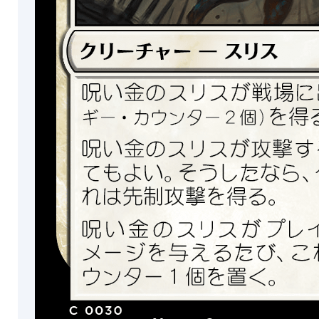
タ
ク
ル
ス
購
イ
入
ン
特
カ
典
ー
プ
ネ
ロ
ー
モ
シ
ョ
バ
ン
ン
ド
ド
ル
ラ
セ
ゴ
ッ
ン
ト
海
Gift
亀
Bundle
熊
Eldrazi
ル
Incursion
ア
Collector's