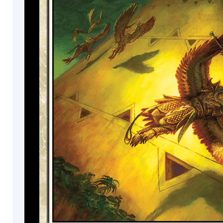
ュ
リ
フ
ー
ォ
カ
ー
イ
ー
ル
ド
仕
様
コ
通
レ
常
ク
版
タ
フ
ー
ル
情
ア
ー
報
ト
版
色
ボ
ー
白
ダ
ー
青
ク
レ
リ