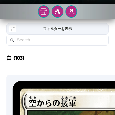
カ
お
MTG
AMAZON
ー
ARENA
近
く
ド
フィルターを表示
の
ゲ
イ
ー
ム
メ
店
白 (103)
ー
に
RESET
FILTER
て
ジ
直
ギ
近
の
ャ
プ
レ
ラ
ビ