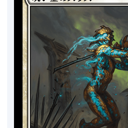
ッ
カ
Edition
ト
ド
ー
タ
ル
Creative
「ス
紋
イ
イ
Energy
ペシ
章
ド
プ
Collector's
ャル
Edition
ゲス
平
ト」
地
「策
サ
(SPG)
動す
島
ブ
る土
統
地」
沼
タ
率
者
イ
「猛
山
デ
進の
プ
More
森
ッ
墓
キ
地」
ド
セ
ロ
旧枠
「エ
ー
再録
ッ
ルド
ン
(H2R)
ラー
ト
ジ侵
エ
攻」
レ
メ
製
ボ
ン
品
ッ
More