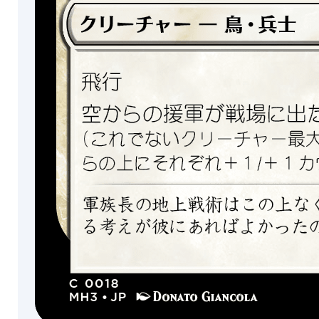
黒
ス
ー
版
赤
チ
旧
ャ
緑
枠
ー
版
マ
ソ
ル
拡
ー
チ
張
サ
カ
ア
リ
ラ
紋
ー
ー
プレ
ー
章
ト
イ・
エ
版
ブー
無
ト
ン
スタ
色
ー
テク
チ
ー
ク
スチ
ャ
ア
ン
ャ
ン
コレ
ー
ー・
ト
クタ
テ
補
フォ
ー・
ィ
助
土
イル
ブー
フ
カ
地
仕様
スタ
ァ
ー
イ
ー
ク
ド
エッ
ン
ト
チン
プレ
アー
ス
グ・
リリ
土