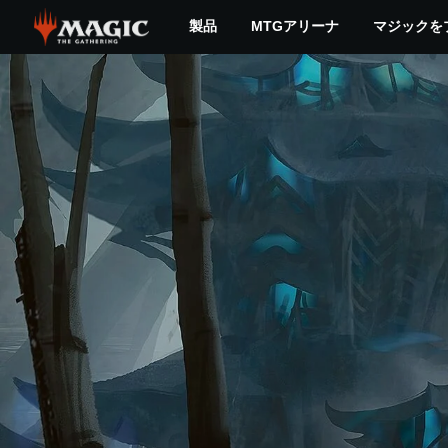
Skip
製品
MTGアリーナ
マジックを
to
main
content