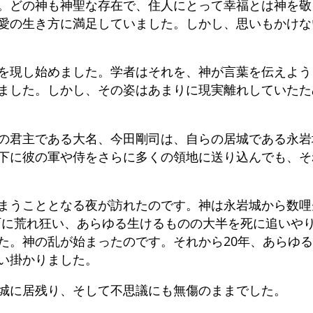
。どの神も神聖な存在で、住人にとって幸福とは神を敬
愛の生き方に満足していました。しかし、思いもかけな
を現し始めました。学者はそれを、神が言葉を伝えよう
ました。しかし、その姿はあまりに現実離れしていたた
の君主である大名、今田剛司は、自らの居城である永岩
下に彼の軍や侍をさらに多くの領地に送り込んでも、そ
まうこととなる夜が訪れたのです。神は永岩城から数哩
町に荒れ狂い、あらゆる生けるものの大半を死に追いや
た。神の乱が始まったのです。それから20年、あらゆ
い掛かりました。
城に居残り、そして不思議にも無傷のままでした。