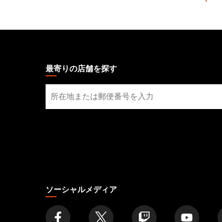
MAGIC:
THE
GATHERING
最寄りの店舗を探す
FOOTER
最
寄
り
の
店
舗
を
探
す
ソーシャルメディア