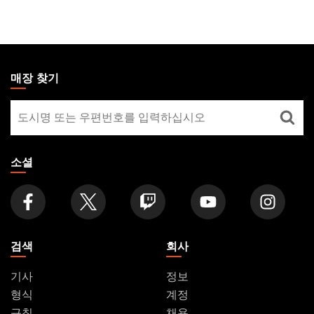
MAGIC:
THE
매장 찾기
GATHERING
매
FOOTER
장
찾
기
소셜
검색
회사
기사
정보
형식
계정
규칙
채용