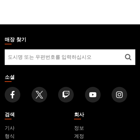
MAGIC:
THE
매장 찾기
GATHERING
매
FOOTER
장
찾
기
소셜
검색
회사
기사
정보
형식
계정