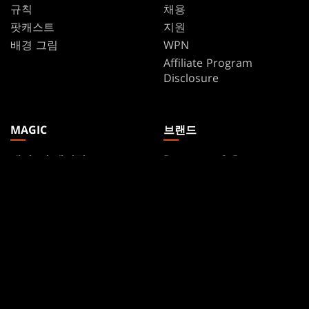
규칙
채용
팟캐스트
지원
배경 그림
WPN
Affiliate Program
Disclosure
MAGIC
브랜드
매직: 더 개더링
Dungeons & Dragons
MTG 아레나
Duel Masters
Magic.gg
매직: 더 개더링
Store & Events Locator
카드 데이터베이스
Secret Lair
SpellTable