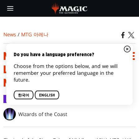
Skip
to
main
content
News
/
MTG 아레나
MTG 아레나 출시 노트 – THE
Do you have a language preference?
Choose from the options below, and we will
LORD OF THE RINGS: TALES OF
remember your preferred language in the
future.
MIDDLE-EARTH™
한국어
ENGLISH
MTG 아레나
2023.06.19
Wizards of the Coast