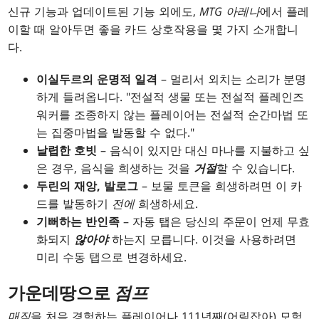
신규 기능과 업데이트된 기능 외에도,
MTG 아레나
에서 플레
이할 때 알아두면 좋을 카드 상호작용을 몇 가지 소개합니
다.
이실두르의 운명적 일격
– 멀리서 외치는 소리가 분명
하게 들려옵니다. "전설적 생물 또는 전설적 플레인즈
워커를 조종하지 않는 플레이어는 전설적 순간마법 또
는 집중마법을 발동할 수 없다."
날렵한 호빗
– 음식이 있지만 대신 마나를 지불하고 싶
은 경우, 음식을 희생하는 것을
거절
할 수 있습니다.
두린의 재앙, 발로그
– 보물 토큰을 희생하려면 이 카
드를 발동하기
전에
희생하세요.
기뻐하는 반인족
– 자동 탭은 당신의 주문이 언제 무효
화되지
않아야
하는지 모릅니다. 이것을 사용하려면
미리 수동 탭으로 변경하세요.
가운데땅으로
점프
매직
을 처음 경험하는 플레이어나 111년째(어림잡아) 모험