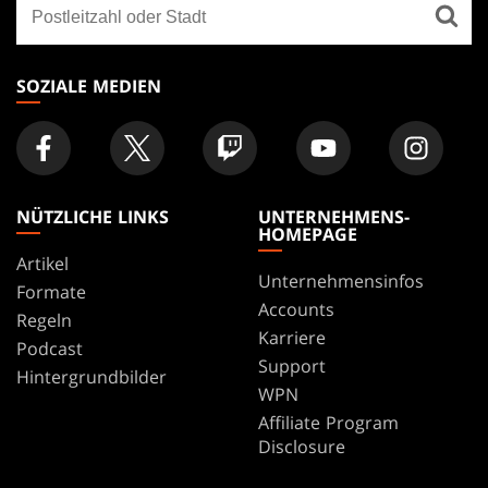
Finde
FOOTER
ein
Geschäft
SOZIALE MEDIEN
NÜTZLICHE LINKS
UNTERNEHMENS-
HOMEPAGE
Artikel
Unternehmensinfos
Formate
Accounts
Regeln
Karriere
Podcast
Support
Hintergrundbilder
WPN
Affiliate Program
Disclosure