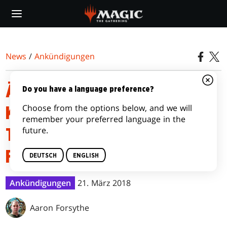
Skip
to
main
content
News
/
Ankündigungen
ÄNDERUNGEN AN DEN
Do you have a language preference?
Choose from the options below, and we will
KARTENRÄNDERN, DEM
remember your preferred language in the
future.
TEMPLATE UND DEN REGELN
FÜR DOMINARIA
DEUTSCH
ENGLISH
Ankündigungen
21. März 2018
Aaron Forsythe