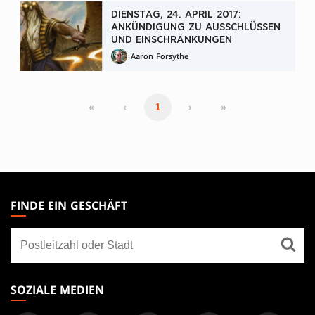
DIENSTAG, 24. APRIL 2017:
ANKÜNDIGUNG ZU AUSSCHLÜSSEN
UND EINSCHRÄNKUNGEN
Aaron Forsythe
«
‹
›
»
1
MAGIC:
THE
FINDE EIN GESCHÄFT
GATHERING
Finde
FOOTER
ein
Geschäft
SOZIALE MEDIEN