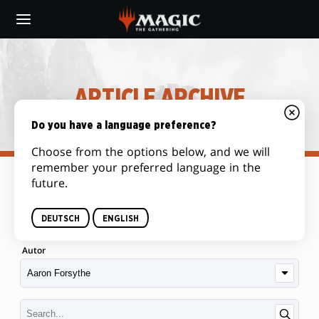
Skip
to
main
content
ARTICLE ARCHIVE
Do you have a language preference?
Choose from the options below, and we will
remember your preferred language in the
future.
Kategorie
DEUTSCH
ENGLISH
Autor