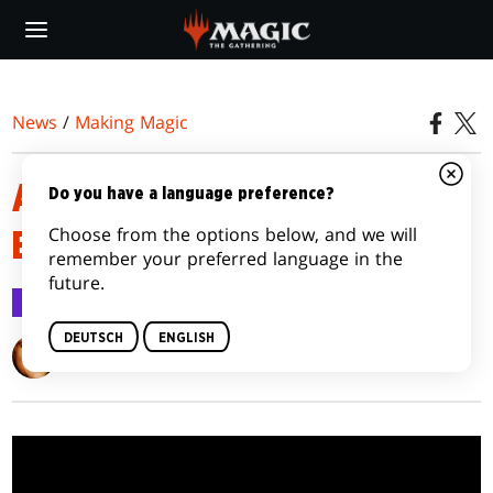
Skip
to
main
content
News
/
Making Magic
AMONKHET – JETZT WIRD‘S
Do you have a language preference?
Choose from the options below, and we will
ERNST, TEIL 1
remember your preferred language in the
future.
Making Magic
3. Apr. 2017
DEUTSCH
ENGLISH
Mark Rosewater