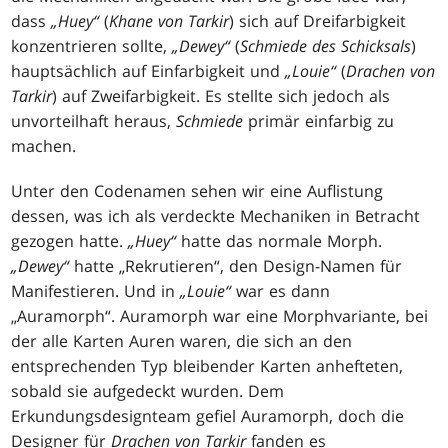
dass
„Huey“
(
Khane von Tarkir
) sich auf Dreifarbigkeit
konzentrieren sollte,
„Dewey“
(
Schmiede des Schicksals
)
hauptsächlich auf Einfarbigkeit und
„Louie“
(
Drachen von
Tarkir
) auf Zweifarbigkeit. Es stellte sich jedoch als
unvorteilhaft heraus,
Schmiede
primär einfarbig zu
machen.
Unter den Codenamen sehen wir eine Auflistung
dessen, was ich als verdeckte Mechaniken in Betracht
gezogen hatte.
„Huey“
hatte das normale Morph.
„Dewey“
hatte „Rekrutieren“, den Design-Namen für
Manifestieren. Und in
„Louie“
war es dann
„Auramorph“. Auramorph war eine Morphvariante, bei
der alle Karten Auren waren, die sich an den
entsprechenden Typ bleibender Karten anhefteten,
sobald sie aufgedeckt wurden. Dem
Erkundungsdesignteam gefiel Auramorph, doch die
Designer für
Drachen von Tarkir
fanden es