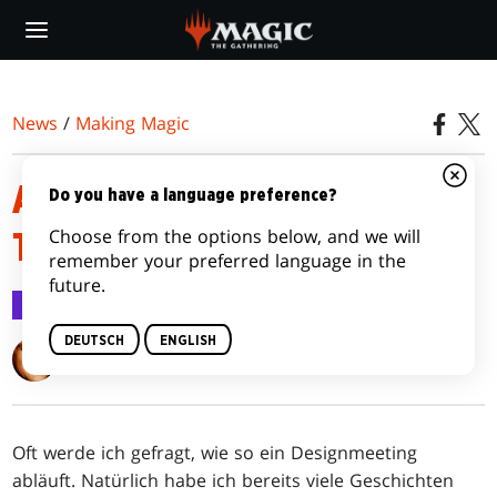
Skip
to
main
content
News
/
Making Magic
AN DER TAFEL: KHANE VON
Do you have a language preference?
Choose from the options below, and we will
TARKIR
remember your preferred language in the
future.
Making Magic
15. Juni 2015
DEUTSCH
ENGLISH
Mark Rosewater
Oft werde ich gefragt, wie so ein Designmeeting
abläuft. Natürlich habe ich bereits viele Geschichten