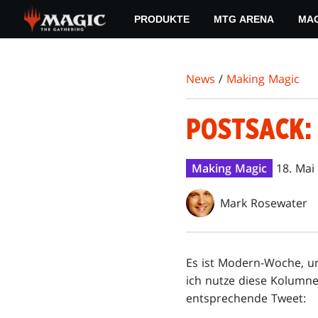
Skip
PRODUKTE
MTG ARENA
MAG
to
main
content
News
/
Making Magic
POSTSACK:
Making Magic
18. Mai
Mark Rosewater
Es ist Modern-Woche, un
ich nutze diese Kolumne 
entsprechende Tweet: