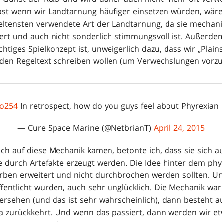
lbst wenn wir Landtarnung häufiger einsetzen würden, wä
ltensten verwendete Art der Landtarnung, da sie mechanis
ert und auch nicht sonderlich stimmungsvoll ist. Außerdem
chtiges Spielkonzept ist, unweigerlich dazu, dass wir „Plain
in den Regeltext schreiben wollen (um Verwechslungen vorz
o254
In retrospect, how do you guys feel about Phyrexian
— Cure Space Marine (@NetbrianT)
April 24, 2015
ich auf diese Mechanik kamen, betonte ich, dass sie sich a
se durch Artefakte erzeugt werden. Die Idee hinter dem ph
rben erweitert und nicht durchbrochen werden sollten. Un
ffentlicht wurden, auch sehr unglücklich. Die Mechanik war b
ersehen (und das ist sehr wahrscheinlich), dann besteht au
 zurückkehrt. Und wenn das passiert, dann werden wir et