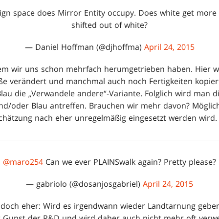
n space does Mirror Entity occupy. Does white get more car
shifted out of white?
— Daniel Hoffman (@djhoffma)
April 24, 2015
 dem wir uns schon mehrfach herumgetrieben haben. Hier w
ße verändert und manchmal auch noch Fertigkeiten kopie
Blau die „Verwandele andere“-Variante. Folglich wird man d
nd/oder Blau antreffen. Brauchen wir mehr davon? Möglich
chätzung nach eher unregelmäßig eingesetzt werden wird.
@maro254
Can we ever PLAINSwalk again? Pretty please?
— gabriolo (@dosanjosgabriel)
April 24, 2015
st doch eher: Wird es irgendwann wieder Landtarnung gebe
er Gunst der R&D und wird daher auch nicht mehr oft verw