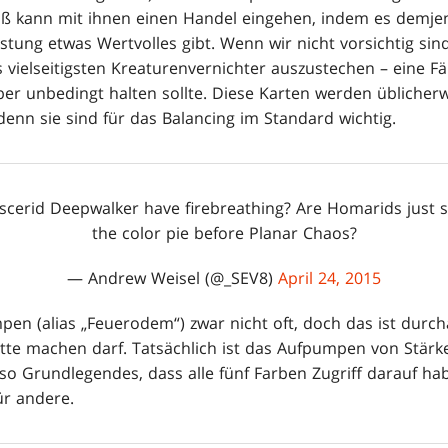
 kann mit ihnen einen Handel eingehen, indem es demjeni
eistung etwas Wertvolles gibt. Wenn wir nicht vorsichtig sin
 vielseitigsten Kreaturenvernichter auszustechen – eine Fä
r unbedingt halten sollte. Diese Karten werden üblicher
denn sie sind für das Balancing im Standard wichtig.
cerid Deepwalker have firebreathing? Are Homarids just s
the color pie before Planar Chaos?
— Andrew Weisel (@_SEV8)
April 24, 2015
pen (alias „Feuerodem“) zwar nicht oft, doch das ist durc
tte machen darf. Tatsächlich ist das Aufpumpen von Stärk
so Grundlegendes, dass alle fünf Farben Zugriff darauf h
ür andere.