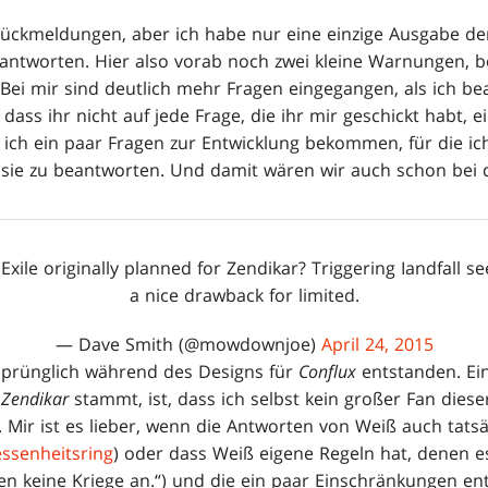
ückmeldungen, aber ich habe nur eine einzige Ausgabe de
antworten. Hier also vorab noch zwei kleine Warnungen, b
Bei mir sind deutlich mehr Fragen eingegangen, als ich b
 dass ihr nicht auf jede Frage, die ihr mir geschickt habt, 
ch ein paar Fragen zur Entwicklung bekommen, für die ich
um sie zu beantworten. Und damit wären wir auch schon bei 
xile originally planned for Zendikar? Triggering Iandfall se
a nice drawback for limited.
— Dave Smith (@mowdownjoe)
April 24, 2015
sprünglich während des Designs für
Conflux
entstanden. Ein
s
Zendikar
stammt, ist, dass ich selbst kein großer Fan dies
 Mir ist es lieber, wenn die Antworten von Weiß auch tatsä
ssenheitsring
) oder dass Weiß eigene Regeln hat, denen es
gen keine Kriege an.“) und die ein paar Einschränkungen e