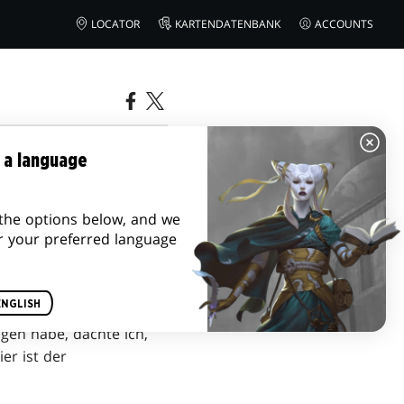
LOCATOR
KARTENDATENBANK
ACCOUNTS
 a language
the options below, and we
r your preferred language
ENGLISH
gen habe, dachte ich,
er ist der