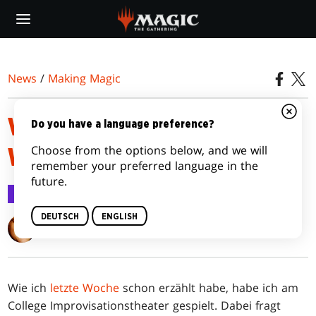
Skip
to
main
content
News
/
Making Magic
VERMISCHTES: DA IST WOHL
Do you have a language preference?
Choose from the options below, and we will
WAS GEBROCHEN
remember your preferred language in the
future.
Making Magic
6. Dez. 2016
DEUTSCH
ENGLISH
Mark Rosewater
Wie ich
letzte Woche
schon erzählt habe, habe ich am
College Improvisationstheater gespielt. Dabei fragt