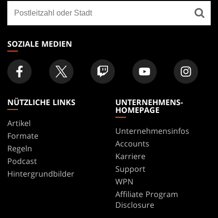
Finde
FOOTER
ein
Geschäft
SOZIALE MEDIEN
NÜTZLICHE LINKS
UNTERNEHMENS-
HOMEPAGE
Artikel
Unternehmensinfos
Formate
Accounts
Regeln
Karriere
Podcast
Support
Hintergrundbilder
WPN
Affiliate Program
Disclosure