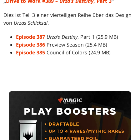
„
Drive to Work #389 –
Urza‘s Destiny
, Part 3
“
Dies ist Teil 3 einer vierteiligen Reihe über das Design
von
Urzas Schicksal
.
Episode 387
Urza's Destiny
, Part 1 (25.9 MB)
Episode 386
Preview Season (25.4 MB)
Episode 385
Council of Colors (24.9 MB)