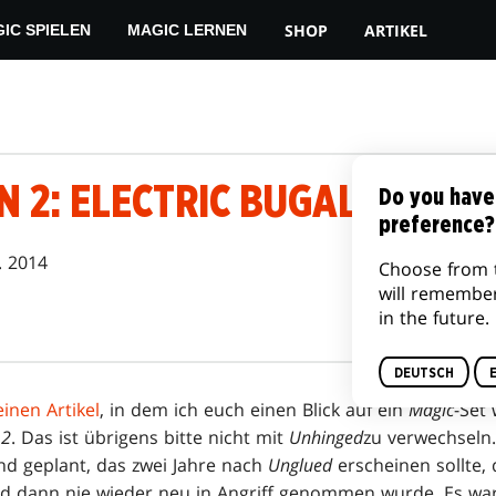
SHOP
ARTIKEL
IC SPIELEN
MAGIC LERNEN
 2: ELECTRIC BUGALOO
Do you have
preference?
. 2014
Choose from 
will remembe
in the future.
DEUTSCH
einen Artikel
, in dem ich euch einen Blick auf ein
Magic
-Set 
 2
. Das ist übrigens bitte nicht mit
Unhinged
zu verwechseln
and geplant, das zwei Jahre nach
Unglued
erscheinen sollte, 
d dann nie wieder neu in Angriff genommen wurde. Es war