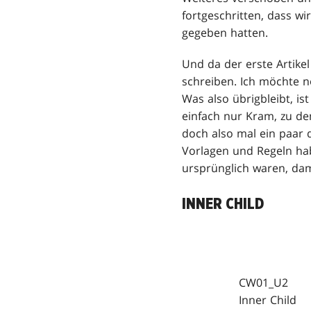
fortgeschritten, dass wi
gegeben hatten.
Und da der erste Artike
schreiben. Ich möchte n
Was also übrigbleibt, i
einfach nur Kram, zu de
doch also mal ein paar d
Vorlagen und Regeln habe
ursprünglich waren, dam
INNER CHILD
CW01_U2
Inner Child