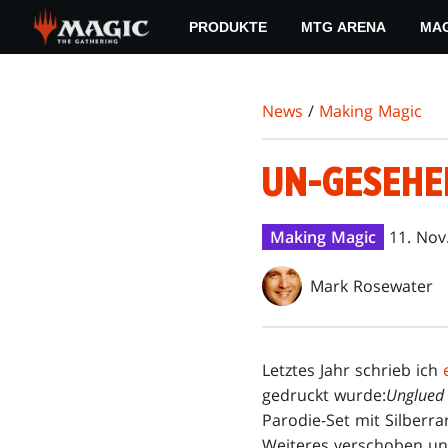
Skip
PRODUKTE
MTG ARENA
MAG
to
main
content
News
/
Making Magic
UN-GESEHEN
Making Magic
11. Nov
Mark Rosewater
Letztes Jahr schrieb ich
gedruckt wurde:
Unglued
Parodie-Set mit Silberr
Weiteres verschoben un