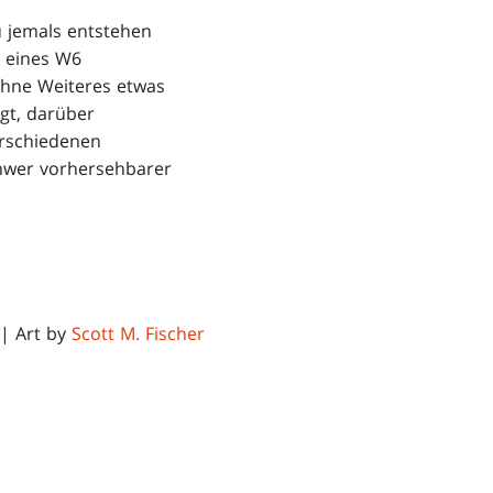
u jemals entstehen
n eines W6
ohne Weiteres etwas
gt, darüber
erschiedenen
chwer vorhersehbarer
 | Art by
Scott M. Fischer