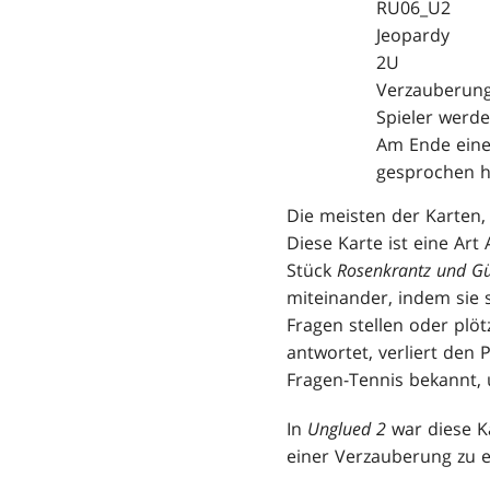
RU06_U2
Jeopardy
2U
Verzauberun
Spieler werde
Am Ende eines
gesprochen ha
Die meisten der Karten,
Diese Karte ist eine Ar
Stück
Rosenkrantz und Gü
miteinander, indem sie 
Fragen stellen oder plöt
antwortet, verliert den P
Fragen-Tennis bekannt, 
In
Unglued 2
war diese Ka
einer Verzauberung zu e