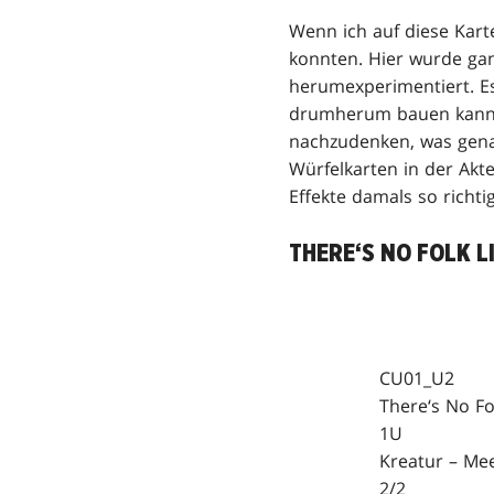
Wenn ich auf diese Kart
konnten. Hier wurde ga
herumexperimentiert. Es
drumherum bauen kann. I
nachzudenken, was genau
Würfelkarten in der Akt
Effekte damals so richti
THERE‘S NO FOLK L
CU01_U2
There‘s No Fo
1U
Kreatur – Me
2/2