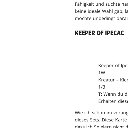
Fähigkeit und suchte na
keine ideale Wahl gab, l
möchte unbedingt daran 
KEEPER OF IPECAC
Keeper of Ipe
1W
Kreatur – Kle
1/3
T: Wenn du da
Erhalten dies
Wie ich schon im voran
dieses Sets. Diese Karte
dass ich Spielern nicht 