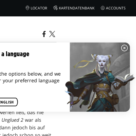
LOCATOR
KARTENDATENBANK
ACCOUNTS
 a language
the options below, and we
r your preferred language
ENGLISH
werfen ließ, das nie
.
Unglued 2
war als
dann jedoch bis auf
 jedoch schon so weit