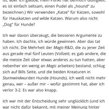
ist, aber ich glaube, mein Punkt hat dennoch Gültigkeit:
es ist einfach seltsam, einen Pudel als „hound“ zu
bezeichnen.) Wir verwenden „Katze“ für Katzen, sowohl
für Hauskatzen
und
wilde Katzen. Warum also nicht
„Dog“ für Hunde?
Ich war davon überzeugt, die besseren Argumente zu
haben. Ich dachte, ich würde gewinnen. Aber das tat
ich nicht. Die Mehrheit der
Magic-
R&D, die zu jener Zeit
aus gerade mal fünf Leuten (Vollzeit; es gab andere, die
die meiste Zeit über etwas anderes zu tun hatten, aber
nebenher ein wenig an
Magic
arbeiten) bestand, schlug
sich auf Bills Seite, und die beiden Kreaturen in
Sturmwind
wurden Hunde (Hounds). Ich weiß nicht mehr
genau, wer – außer mir – wofür gestimmt hat, aber ich
verlor 3-2. Es war also knapp.
Ich war mit der Entscheidung sehr unglücklich (und ich
war nicht dafür bekannt, mit meiner Meinung hinter