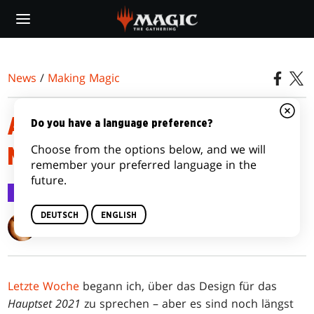
Skip
to
main
content
News
/
Making Magic
ABER HALT, DA IST NOCH
Do you have a language preference?
Choose from the options below, and we will
MEHR!
remember your preferred language in the
future.
Making Magic
15. Juni 2020
DEUTSCH
ENGLISH
Mark Rosewater
Letzte Woche
begann ich, über das Design für das
Hauptset 2021
zu sprechen – aber es sind noch längst