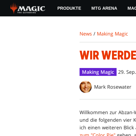
Skip
PRODUKTE
MTG ARENA
MAG
to
main
content
News
/
Making Magic
WIR WERDE
Making Magic
29. Sep
Mark Rosewater
Willkommen zur Abzan-W
und die folgenden vier 
ich einen weiteren Blick
zum "Color Pie"
gehen, a