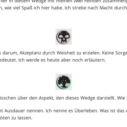
in hier in diesem Wedge mit meinen zwei Feinden zusamme
en, wie viel Spaß ich hier habe. Ich strebe nach Macht durc
es darum, Akzeptanz durch Weisheit zu erzielen. Keine Sorg
edeutet. Ich werde es heute aber noch erläutern.
isschen über den Aspekt, den dieses Wedge darstellt. Wie 
cht Ausdauer nennen. Ich nenne es Überleben. Was ist das o
öten zu lassen.