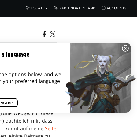
LOCATOR
KARTENDATENBANK
ACCOUNTS
 a language
the options below, and we
r your preferred language
ENGLISH
rüne Wedge. Für diese
) dachte ich mir, dass
 Ihr könnt auf meine
Seite
en, einige Beiträge zu