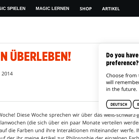
SHOP
ARTIKEL
IC SPIELEN
MAGIC LERNEN
N ÜBERLEBEN!
Do you have
preference?
. 2014
Choose from 
will remembe
in the future.
DEUTSCH
oche! Diese Woche sprechen wir über das weiß-schwarz-g
Klanwochen (die sich über ein paar Monate verteilen werden
 auf die Farben und ihre Interaktionen miteinander werfe.
uf der ihr meine Artikel zur Philosophie der einzelnen Farb