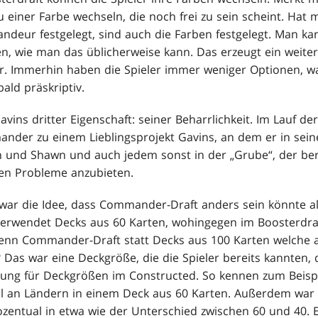
 einer Farbe wechseln, die noch frei zu sein scheint. Hat 
deur festgelegt, sind auch die Farben festgelegt. Man kan
n, wie man das üblicherweise kann. Das erzeugt ein weite
. Immerhin haben die Spieler immer weniger Optionen, was
ald präskriptiv.
vins dritter Eigenschaft: seiner Beharrlichkeit. Im Lauf 
der zu einem Lieblingsprojekt Gavins, an dem er in seiner 
an und Shawn und auch jedem sonst in der „Grube“, der ber
en Probleme anzubieten.
 war die Idee, dass Commander-Draft anders sein könnte 
verwendet Decks aus 60 Karten, wohingegen im Boosterdra
wenn Commander-Draft statt Decks aus 100 Karten welche 
as war eine Deckgröße, die die Spieler bereits kannten, 
kung für Deckgrößen im Constructed. So kennen zum Beispi
il an Ländern in einem Deck aus 60 Karten. Außerdem war
zentual in etwa wie der Unterschied zwischen 60 und 40. Es