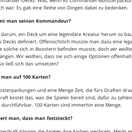
ommander-Decks. Was, wenn es Commander-Boosterpackun
ch war: Es gab eine Reihe von Dingen dabei zu bedenken.
mmt man seinen Kommandeur?
darum, ein Deck um eine legendäre Kreatur herum zu baue
 Decks definiert. Offensichtlich musste man dazu eine leg
e solche sich in Boostern befinden musste, doch wir wollt
ängen. Wir wollten, dass sie sich einige Optionen offenhal
so ließ sich das umsetzen?
 man auf 100 Karten?
sterpackungen und eine Menge Zeit, die fürs Draften dra
Draft kostet das, was die Spieler bereit sind, dafür zu zahle
e durchführbar. 100 Karten sind immerhin eine Menge.
dert man, dass man feststeckt?
erdraft können die Spieler ihre Farben wechseln. Merkt m