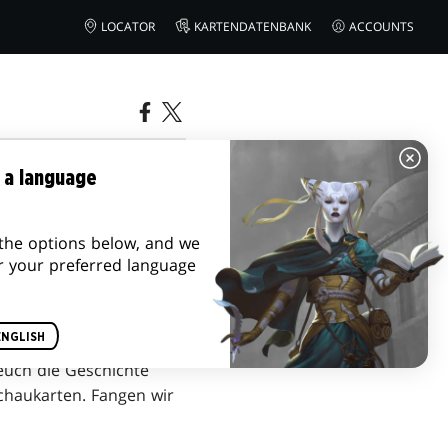
LOCATOR
KARTENDATENBANK
ACCOUNTS
ER (TEIL 1)
 a language
the options below, and we
r your preferred language
ENGLISH
euch die Geschichte
schaukarten. Fangen wir