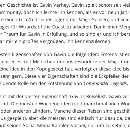
n Geschichte ist Gavin Verhey. Gavin spielt schon seit vi
ommunity, doch ich lernte ihn kennen, als er vor neun Jahr
te einen Großteil seiner Jugend mit
Magic
-Spielen, und sei
ges für Wizards of the Coast zu arbeiten. Dank einer Meng
er Traum für Gavin in Erfüllung, und so sind er und ich bere
war mir ein großes Vergnügen, ihn kennenzulernen.
esten Eigenschaften von Gavin die folgenden: Erstens ist e
s liebt er es, mit Menschen und insbesondere der
Magic
-Com
eine Idee in den Kopf gesetzt hat, verfolgt er diese Idee bi
 sehr gern. Diese vier Eigenschaften sind die Eckpfeiler de
eidende Rolle bei der Entstehung von
Commander Legends
.
t mit der vierten Eigenschaft: Gavins Reiselust. Gavin ver
r oft! Die meisten Wochenenden (und manchmal auch Woch
oder anderen Ländern. Manche dieser Reisen sind geschäf
 gespielt), aber die meisten sind einfach nur dazu da, das
uf seinen Social-Media-Kanälen vorbei, nur um zu sehen, 