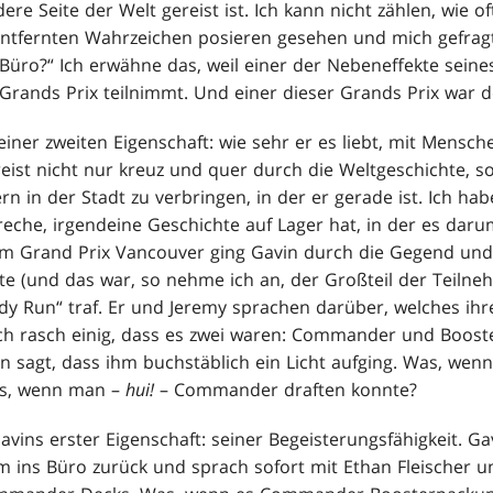
e Seite der Welt gereist ist. Ich kann nicht zählen, wie of
entfernten Wahrzeichen posieren gesehen und mich gefragt
üro?“ Ich erwähne das, weil einer der Nebeneffekte seines 
Grands Prix teilnimmt. Und einer dieser Grands Prix war d
iner zweiten Eigenschaft: wie sehr er es liebt, mit Mensch
reist nicht nur kreuz und quer durch die Weltgeschichte, 
ern in der Stadt zu verbringen, in der er gerade ist. Ich ha
eche, irgendeine Geschichte auf Lager hat, in der es darum
eim Grand Prix Vancouver ging Gavin durch die Gegend un
te (und das war, so nehme ich an, der Großteil der Teilneh
dy Run“ traf. Er und Jeremy sprachen darüber, welches ihr
ch rasch einig, dass es zwei waren: Commander und Booste
n sagt, dass ihm buchstäblich ein Licht aufging. Was, wenn
as, wenn man –
hui!
– Commander draften konnte?
vins erster Eigenschaft: seiner Begeisterungsfähigkeit. Ga
m ins Büro zurück und sprach sofort mit Ethan Fleischer 