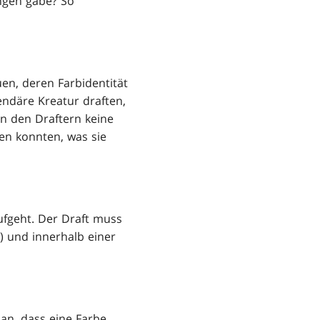
gen gäbe? So
n, deren Farbidentität
endäre Kreatur draften,
en den Draftern keine
ten konnten, was sie
ufgeht. Der Draft muss
n) und innerhalb einer
an, dass eine Farbe