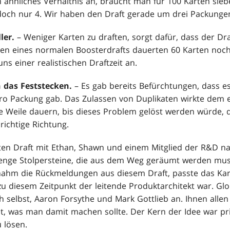
ähnliches Verhältnis an, braucht man für 100 Karten sieb
edoch nur 4. Wir haben den Draft gerade um drei Packungen
ler.
– Weniger Karten zu draften, sorgt dafür, dass der Dra
ten eines normalen Boosterdrafts dauerten 60 Karten noc
s einer realistischen Draftzeit an.
 das Feststecken.
– Es gab bereits Befürchtungen, dass e
ro Packung gab. Das Zulassen von Duplikaten wirkte dem e
ze Weile dauern, bis dieses Problem gelöst werden würde,
richtige Richtung.
sten Draft mit Ethan, Shawn und einem Mitglied der R&D n
nge Stolpersteine, die aus dem Weg geräumt werden mus
nahm die Rückmeldungen aus diesem Draft, passte das Kar
zu diesem Zeitpunkt der leitende Produktarchitekt war. Gl
ch selbst, Aaron Forsythe und Mark Gottlieb an. Ihnen allen
, was man damit machen sollte. Der Kern der Idee war pri
 lösen.