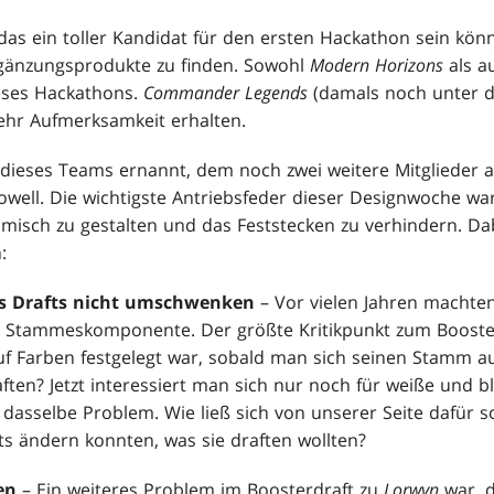
das ein toller Kandidat für den ersten Hackathon sein kön
rgänzungsprodukte zu finden. Sowohl
Modern Horizons
als a
eses Hackathons.
Commander Legends
(damals noch unter
ehr Aufmerksamkeit erhalten.
dieses Teams ernannt, dem noch zwei weitere Mitglieder 
well. Die wichtigste Antriebsfeder dieser Designwoche wa
amisch zu gestalten und das Feststecken zu verhindern. Da
:
 Drafts nicht umschwenken
– Vor vielen Jahren machte
n Stammeskomponente. Der größte Kritikpunkt zum Booster
uf Farben festgelegt war, sobald man sich seinen Stamm a
ften? Jetzt interessiert man sich nur noch für weiße und b
asselbe Problem. Wie ließ sich von unserer Seite dafür so
ts ändern konnten, was sie draften wollten?
en
– Ein weiteres Problem im Boosterdraft zu
Lorwyn
war, d