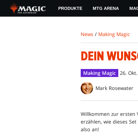
Skip
PRODUKTE
MTG ARENA
MAG
to
main
content
News
/
Making Magic
DEIN WUNSC
Making Magic
26. Okt
Mark Rosewater
Willkommen zur ersten
erzählen, wie dieses Set
also an!