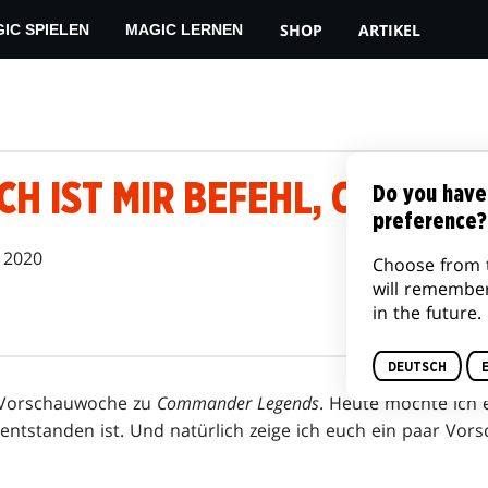
SHOP
ARTIKEL
IC SPIELEN
MAGIC LERNEN
H IST MIR BEFEHL, COMMAND
Do you have
preference?
. 2020
Choose from 
will remembe
in the future.
DEUTSCH
 Vorschauwoche zu
Commander Legends
. Heute möchte ich 
 entstanden ist. Und natürlich zeige ich euch ein paar Vor