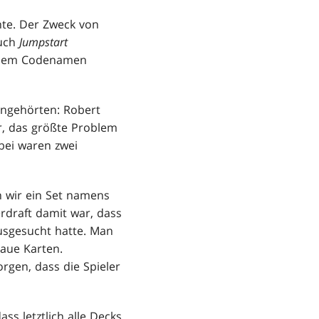
nte. Der Zweck von
uch
Jumpstart
 dem Codenamen
angehörten: Robert
r, das größte Problem
bei waren zwei
n wir ein Set namens
draft damit war, dass
usgesucht hatte. Man
laue Karten.
rgen, dass die Spieler
ass letztlich alle Decks