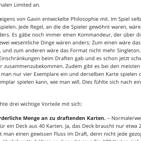
malen Limited an.
eigens von Gavin entwickelte Philosophie mit. Im Spiel selb
elen. Jede Regel, an die die Spieler gewöhnt waren, wäre 
ers. Es gäbe noch immer einen Kommandeur, der über die
zwei wesentliche Dinge wären anders: Zum einen wäre das
k, und zum anderen wäre das Format nicht mehr Singleton.
e Einschränkungen beim Draften gab und es schon jetzt sch
ler zusammenzubekommen. Zudem gibt es bei den meisten
 man nur vier Exemplare ein und derselben Karte spielen
emplar spielen kann, wie man will. Dies fühlte sich nach e
e drei wichtige Vorteile mit sich:
forderliche Menge an zu draftenden Karten.
– Normalerwei
für ein Deck aus 40 Karten. Ja, das Deck braucht nur etwa 
t man einen gewissen Fluss im Draft, denn nicht jede gez