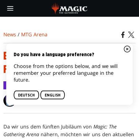
Skip
to
main
content
News
/
MTG Arena
BERICHT ZUR LAGE DER
Do you have a language preference?
Choose from the options below, and we will
FORMATE IN MTG ARENA
remember your preferred language in the
future.
MTG Arena
11. Sep. 2023
DEUTSCH
ENGLISH
Jay Parker
Da wir uns dem fünften Jubiläum von
Magic: The
Gathering Arena
nähern, möchten wir uns den aktuellen