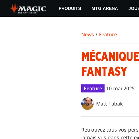
Skip
PRODUITS
MTG ARENA
JOU
to
main
content
News
/
Feature
MÉCANIQUE
FANTASY
Feature
10 mai 2025
Matt Tabak
Retrouvez tous vos per
jamais vus dans cette e