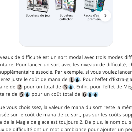
Boosters de jeu
Boosters
Packs d'avant-
Bundle
collector
première
iveaux de difficulté est un sort modal avec trois modes di
taire. Pour lancer un sort avec les niveaux de difficulté, c
supplémentaire associé. Par exemple, si vous voulez lancer
aierez juste le coût de mana de
. Pour l’effet d’Extra-g
taire de
pour un total de
. Enfin, pour l’effet de Mé
taire de
pour un coût total de
.
ue vous choisissez, la valeur de mana du sort reste la mê
basée sur le coût de mana de ce sort, pas sur les coûts su
 de la Magie de glace est toujours 2. De plus, le nom du s
aux de difficulté ont un mot d’ambiance pour ajouter un pe