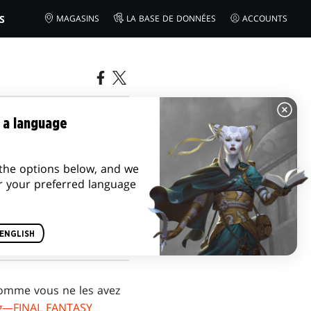
S
MAGASINS
LA BASE DE DONNÉES
ACCOUNTS
G—FINAL
 a language
the options below, and we
r your preferred language
ENGLISH
comme vous ne les avez
g
—FINAL FANTASY