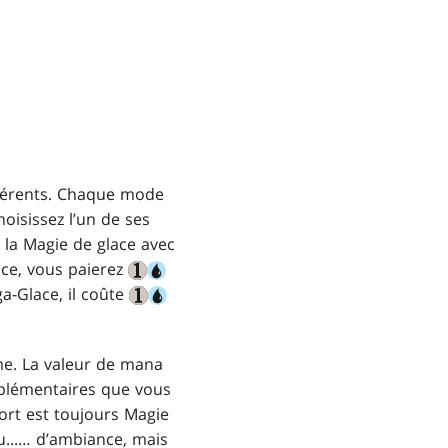
Joker MTG Arena
Booster de
magasin MTG
Pack Limité MTG
Arena
Arena
fférents. Chaque mode
hoisissez l’un de ses
 la Magie de glace avec
lace, vous paierez
ga-Glace, il coûte
me. La valeur de mana
pplémentaires que vous
ort est toujours Magie
u...… d’ambiance, mais