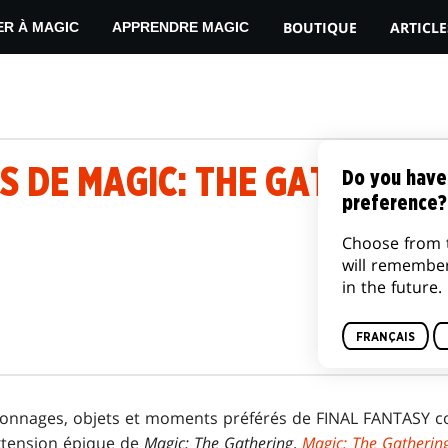
BOUTIQUE
ARTICLE
ER À MAGIC
APPRENDRE MAGIC
S DE MAGIC: THE GATHERIN
Do you have
preference?
Choose from 
will remembe
in the future.
FRANÇAIS
sonnages, objets et moments préférés de FINAL FANTASY 
xtension épique de
Magic: The Gathering
.
Magic: The Gatherin