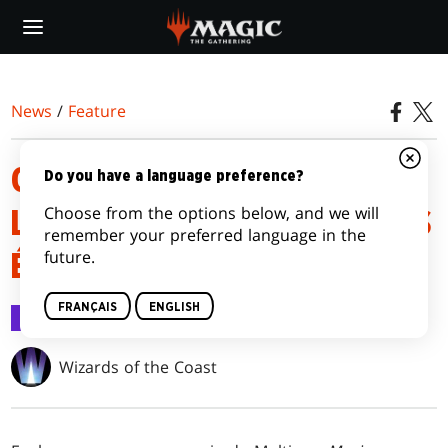
Skip
to
main
content
News
/
Feature
OÙ ET COMMENT JOUER À
Do you have a language preference?
Choose from the options below, and we will
L’EXTENSION AUX PORTES DES
remember your preferred language in the
future.
ÉTERNITÉS ?
FRANÇAIS
ENGLISH
Feature
9 juil. 2025
Wizards of the Coast