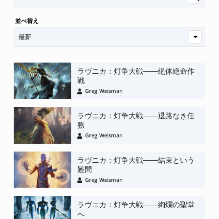
並べ替え
ラヴニカ：灯争大戦――絶体絶命作
戦
Greg Weisman
ラヴニカ：灯争大戦――退路なき任
務
Greg Weisman
ラヴニカ：灯争大戦――結束という
難問
Greg Weisman
ラヴニカ：灯争大戦――絢爛の聖堂
へ