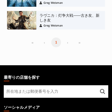
Greg Weisman
ラヴニカ：灯争大戦――古き友、新
しき友
Greg Weisman
«
‹
›
»
1
MAGIC:
THE
最寄りの店舗を探す
GATHERING
最
FOOTER
寄
り
の
ソーシャルメディア
店