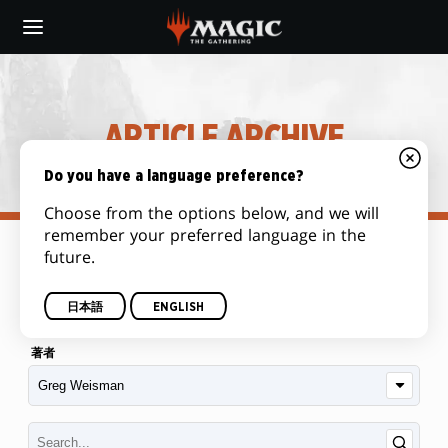
Skip
to
main
content
ARTICLE ARCHIVE
Do you have a language preference?
Choose from the options below, and we will
remember your preferred language in the
future.
カテゴリー
日本語
ENGLISH
著者