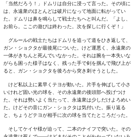
「当然だろう！」ドムリは自分に浸って言った。その頃に
は、永遠衆のほとんどは破片になって地面に転がってい
た。ドムリは鼻を鳴らして戦士たちへと叫んだ。「よし、
お前ら。ここの遊びは終わった。次を探しに行くぞ！」
グルールの戦士たちはドムリを追って道をひき返して、
ガン・ショクタが最後尾についた。けど運悪く、永遠衆の
一体がきちんと死んでいなかった。それは腕を一本失いな
がらも困った様子はなく、残った手で剣を掴んで飛び上が
ると、ガン・ショクタを後ろから突き刺そうとした。
けど私以上に素早くテヨが動いた。片手を伸ばして小さ
いけれど固い光の球を、その永遠衆の後頭部へ投げつけ
た。それは勢いよく当たって、永遠衆は少しだけよろめい
た。けどその音にガン・ショクタは気付いた。振り返る
と、ちょうどテヨが相手に次の球を当てたところだった。
そしてケイヤ様が迫って、二本のナイフで突いた。その
永遠衆は死んで――けどまだそのことがわかっていないみ