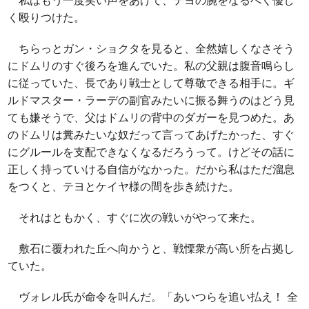
私はもう一度笑い声をあげて、テヨの腕をなるべく優し
く殴りつけた。
ちらっとガン・ショクタを見ると、全然嬉しくなさそう
にドムリのすぐ後ろを進んでいた。私の父親は腹音鳴らし
に従っていた、長であり戦士として尊敬できる相手に。ギ
ルドマスター・ラーデの副官みたいに振る舞うのはどう見
ても嫌そうで、父はドムリの背中のダガーを見つめた。あ
のドムリは糞みたいな奴だって言ってあげたかった、すぐ
にグルールを支配できなくなるだろうって。けどその話に
正しく持っていける自信がなかった。だから私はただ溜息
をつくと、テヨとケイヤ様の間を歩き続けた。
それはともかく、すぐに次の戦いがやって来た。
敷石に覆われた丘へ向かうと、戦慄衆が高い所を占拠し
ていた。
ヴォレル氏が命令を叫んだ。「あいつらを追い払え！ 全