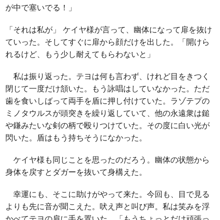
が中で塞いでる！」
「それは私が」 ケイヤ様が言って、幽体になって扉を抜け
ていった。そしてすぐに扉から顔だけを出した。「開けら
れるけど、もう少し耐えてもらわないと」
私は振り返った。テヨは何も言わず、けれど目をきつく
閉じて一度だけ頷いた。もう詠唱はしていなかった。ただ
歯を食いしばって両手を盾に押し付けていた。ラゾテプの
ミノタウルスが頭突きを繰り返していて、他の永遠衆は鎚
や鎌みたいな剣の柄で殴りつけていた。その度に白い光が
閃いた。盾はもう持ちそうになかった。
ケイヤ様も同じことを思ったのだろう。幽体の状態から
身体を戻すとダガーを抜いて身構えた。
幸運にも、そこに助けがやって来た。今回も、目で見る
よりも先に音が聞こえた。吠え声と叫び声。私は笑みを浮
かべてテヨの肩に手を置いた。「もうちょっとだけ頑張っ