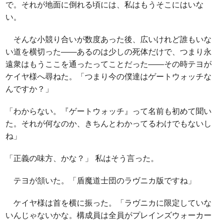
で。それが地面に倒れる頃には、私はもうそこにはいな
い。
そんな小競り合いが数度あった後、広いけれど誰もいな
い道を横切った――あるのは少しの死体だけで、つまり永
遠衆はもうここを通ったってことだった――その時テヨが
ケイヤ様へ尋ねた。「つまり今の僕達はゲートウォッチな
んですか？」
「わからない。『ゲートウォッチ』って名前も初めて聞い
た。それが何なのか、きちんとわかってるわけでもないし
ね」
「正義の味方、かな？」 私はそう言った。
テヨが頷いた。「盾魔道士団のラヴニカ版ですね」
ケイヤ様は首を横に振った。「ラヴニカに限定していな
いんじゃないかな。構成員は全員がプレインズウォーカー