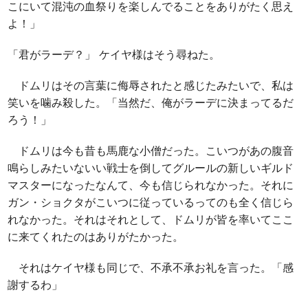
こにいて混沌の血祭りを楽しんでることをありがたく思え
よ！」
「君がラーデ？」 ケイヤ様はそう尋ねた。
ドムリはその言葉に侮辱されたと感じたみたいで、私は
笑いを噛み殺した。「当然だ、俺がラーデに決まってるだ
ろう！」
ドムリは今も昔も馬鹿な小僧だった。こいつがあの腹音
鳴らしみたいないい戦士を倒してグルールの新しいギルド
マスターになったなんて、今も信じられなかった。それに
ガン・ショクタがこいつに従っているってのも全く信じら
れなかった。それはそれとして、ドムリが皆を率いてここ
に来てくれたのはありがたかった。
それはケイヤ様も同じで、不承不承お礼を言った。「感
謝するわ」