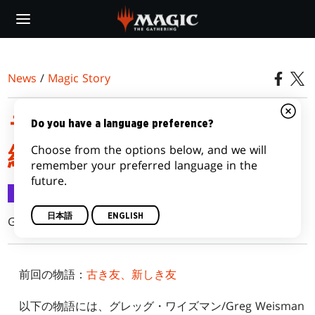
Skip
to
main
content
News
/
Magic Story
ラヴニカ：灯争大戦――
Do you have a language preference?
Choose from the options below, and we will
絢爛の聖堂へ
remember your preferred language in the
future.
Magic Story
2019/05/15
日本語
ENGLISH
Greg Weisman
前回の物語：
古き友、新しき友
以下の物語には、グレッグ・ワイズマン/Greg Weisman