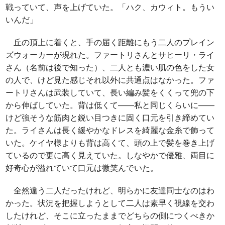
戦っていて、声を上げていた。「ハク、カウィト。もうい
いんだ」
丘の頂上に着くと、手の届く距離にもう二人のプレイン
ズウォーカーが現れた。ファートリさんとサヒーリ・ライ
さん（名前は後で知った）、二人とも濃い肌の色をした女
の人で、けど見た感じそれ以外に共通点はなかった。ファ
ートリさんは武装していて、長い編み髪をくくって兜の下
から伸ばしていた。背は低くて――私と同じくらいに――
けど強そうな筋肉と鋭い目つきに固く口元を引き締めてい
た。ライさんは長く緩やかなドレスを綺麗な金糸で飾って
いた。ケイヤ様よりも背は高くて、頭の上で髪を巻き上げ
ているので更に高く見えていた。しなやかで優雅、両目に
好奇心が溢れていて口元は微笑んでいた。
全然違う二人だったけれど、明らかに友達同士なのはわ
かった。状況を把握しようとして二人は素早く視線を交わ
したけれど、そこに立ったままでどちらの側につくべきか