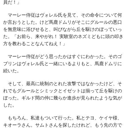
員だ！」
マーレー侍従はヴォレル氏を見て、その命令について何
か言おうとした。けど馬鹿ドムリがそこにグルールの悪口
を無意味に浴びせると、叫びながら丘を駆けのぼっていっ
た。「お前ら、来やがれ！ 実験室のネズミどもに頭の叩き
方を教わることなんてねえ！」
マーレー侍従がどう思ったかはすぐにわかった。そのゴ
ブリンはヴォレル氏と一緒にいるよりもと、馬鹿ドムリに
続いた。
そして、最高に統制のとれた攻撃ではなかったけど、そ
れでもグルールとシミックとイゼットは揃って丘を駆けの
ぼった。ギルド間の仲に幾らか進歩が見られたような気が
した。
もちろん、私達もついて行った。私とテヨ、ケイヤ様、
キオーラさん。サムトさんを探したけれど、もう先の方で