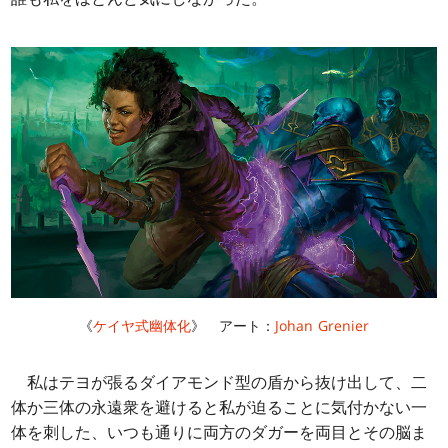
《
ケイヤ式幽体化
》 アート：
Johan Grenier
私はテヨが張るダイアモンド型の盾から抜け出して、二
体か三体の永遠衆を避けると私が迫ることに気付かない一
体を刺した、いつも通りに両方のダガーを両目とその脳ま