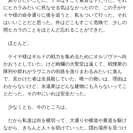
ありがたいことに、テヨはすごく素直な子だった。それ
にヒカラみたいに死なせる気はなかったので、この子がケ
イヤ様の命令通りに後を追うと、私もついて行った。それ
はいいことだと思った。外はどこもすごく危険で、少しの
間ヒカラのことをほとんど忘れることができた。
ほとんど。
ケイヤ様はギルドの戦力を集めるためにオルゾヴァへ向
かおうとしていた。けど絢爛の大聖堂は遠くて、戦慄衆の
隊列や群れがラヴニカの街路を漁りまわるみたいに進ん
で、見かけた者は全員殺していた。唯一の救いは、理由は
わからないけど、永遠衆はどんな建物にも入らないってこ
とだった。その中にいれば安全だった。
少なくとも、今のところは。
だから私達は街を横切って、大通りや横道や裏道を駆け
ながら、きちんと人々を助けていった。隠れ場所を見つけ