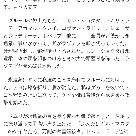
て。もう大丈夫」
グルールの戦士たちが――ガン・ショクタ、ドムリ・ラ
ーデ、アカマル・クレイ、ゴヴァン・ラドリー、シェーザ
とジャディーラ、ボバップ、他にも――全員が背後から永
遠衆に襲いかかって、斧がラゾテプを叩き切っていった。
牙が突き刺し、鎚が振り下ろされた。ガン・ショクタは永
遠衆二体の頭を叩きつけるとその力で頭蓋骨を砕いた。ラ
ゾテプと骨の破片が散った。
永遠衆はすぐに私達のことを忘れてグルールに対峙し
た。テヨは膝を折り、盾が消えた。私はダガーを抜いてテ
ヨを守るみたいに立って、ケイヤ様は背後から永遠衆へ攻
撃を始めた。
ドムリが永遠衆の首を長く偏った鎌で落とすと、肩越し
に振り返って甲高い声を上げた。「あんたはギルドマスタ
ーのケイヤだろ、万能の幽霊暗殺者。ドムリ・ラーデがこ