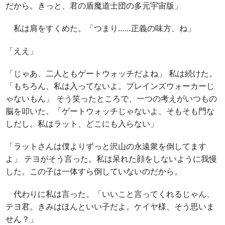
だから。きっと、君の盾魔道士団の多元宇宙版」
私は肩をすくめた。「つまり……正義の味方、ね」
「ええ」
「じゃあ、二人ともゲートウォッチだよね」 私は続けた。
「もちろん、私は入ってないよ。プレインズウォーカーじ
ゃないもん」 そう笑ったところで、一つの考えがいつもの
脳を叩いた。「ゲートウォッチじゃないよ、そもそも門な
しだし。私はラット、どこにも入らない」
「ラットさんは僕よりずっと沢山の永遠衆を倒してます
よ」 テヨがそう言った。私は呆れた顔をしないように我慢
した。この子は一体すら倒していないのだから。
代わりに私は言った。「いいこと言ってくれるじゃん、
テヨ君。きみはほんといい子だよ。ケイヤ様、そう思いま
せん？」