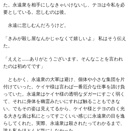
た。永遠衆を相手にしなきゃいけないし、テヨは今私を必
要としている。悲しむのは後。
永遠に悲しむんだろうけど。
「きみが殺し屋なんかじゃなくて嬉しいよ」 私はそう伝え
た。
「ええと……ありがとうございます。そんなことを言われ
たのは初めてです」
ともかく、永遠衆の大軍は避け、個体や小さな集団を片
付けていった。ケイヤ様は言わば一番厄介な仕事を請け負
っていた。永遠衆はケイヤ様の透明なダガーにすごく弱く
て、それに身体を幽霊みたいにすれば触ることもできな
い。でもその姿は見えてるから、ケイヤ様とテヨの白く光
る大きな盾は私にとってすごくいい感じに永遠衆の目を逸
らしてくれた。実際、永遠衆は殺されたってわかるまで、
誰も私をほとんど気にしなかった。