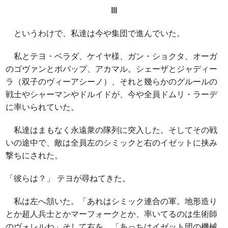
Ⅲ
というわけで、私達は今や集団で進んでいた。
私とテヨ・ベラダ、ケイヤ様、ガン・ショクタ、オーガ
のゴヴァンとボバップ、アカマル。シェーザとジャディー
ラ（双子のヴィーアシーノ）、それと幾らかのグルールの
戦士やシャーマンやドルイドが、今や全員ドムリ・ラーデ
に率いられていた。
私達はまもなく永遠衆の隊列に突入した。そしてその戦
いの途中で、敵は全員左のシミックと右のイゼットに挟み
撃ちにされた。
「彼らは？」 テヨが尋ねてきた。
私は左へ頷いた。「あれはシミック連合の軍。地形造り
とか超人兵士とかマーフォークとか、率いてるのは生術師
のヴォレルね」そして右を。「あっちはイゼット団の機械