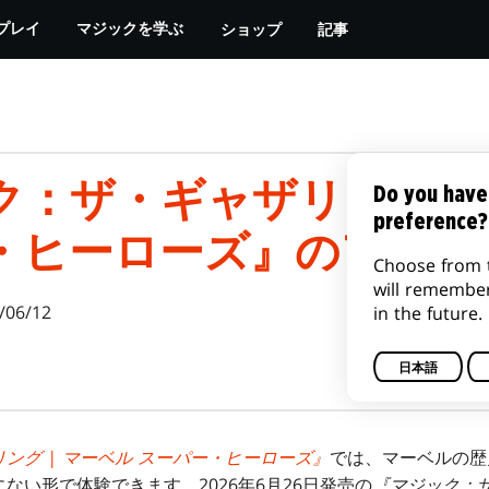
ショップ
記事
プレイ
マジックを学ぶ
：ザ・ギャザリング | 
Do you have
preference?
・ヒーローズ』のアート
Choose from 
will remembe
/06/12
in the future.
日本語
ング | マーベル スーパー・ヒーローズ』
では、マーベルの歴
ない形で体験できます。2026年6月26日発売の
『マジック：ザ