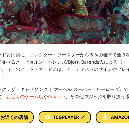
ードとは別に、コレクター・ブースターから５％の確率で全９
べると、ビョルン・バレンズ/Björn Barends氏による
す。（このアート・カードには、アーティストのサインやプレ
。）
ック：ザ・ギャザリング | マーベル スーパー・ヒーローズ』
で
在、
お近くのゲーム店
や
Amazon
、その他
マジック
を取り扱う
お近くの店舗
TCGPLAYER ↗
AMAZO