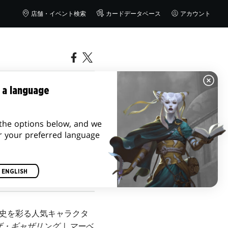
店舗・イベント検索
カードデータベース
アカウント
マーベル
 a language
・カード
the options below, and we
r your preferred language
ENGLISH
史を彩る人気キャラクタ
・ギャザリング | マーベ