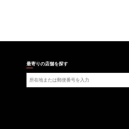
MAGIC:
THE
GATHERING
最寄りの店舗を探す
FOOTER
最
寄
り
の
店
舗
を
探
す