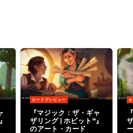
カードプレビュー
カ
ャ
『マジック：ザ・ギャ
™』
ザリング | ホビット™』
ザ
のアート・カード