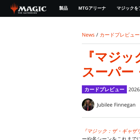
Skip
製品
MTGアリーナ
マジックを
to
main
content
News
/
カードプレビュー
『マジック
スーパー
カードプレビュー
2026
Jubilee Finnegan
『マジック：ザ・ギャザリ
ーや名シーンをこれまでに