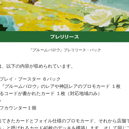
『ブルームバロウ』
プレリリース・パック
は、以下の内容が収められています。
プレイ・ブースター ６パック
『ブルームバロウ』
のレアや神話レアのプロモカード １枚
るコードが書かれたカード １枚（対応地域のみ）
つ
イフカウンター１個
出てきたカードとフォイル仕様のプロモカード、それから店舗
キ」と呼ばれるカード40枚のデッキを構築します。そして同じ