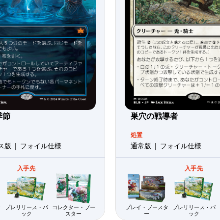
季節
巣穴の戦導者
処置
版 | フォイル仕様
通常版 | フォイル仕様
入手先
入手先
タ
プレリリース・パ
コレクター・ブー
プレイ・ブースタ
プレリリース・パ
ック
スター
ー
ック