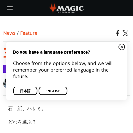
Skip
to
main
content
News
/
Feature
三すくみを崩す
Do you have a language preference?
Choose from the options below, and we will
Feature
2017/11/02
remember your preferred language in the
future.
Gavin Verhey
日本語
ENGLISH
石、紙、ハサミ。
どれを選ぶ？