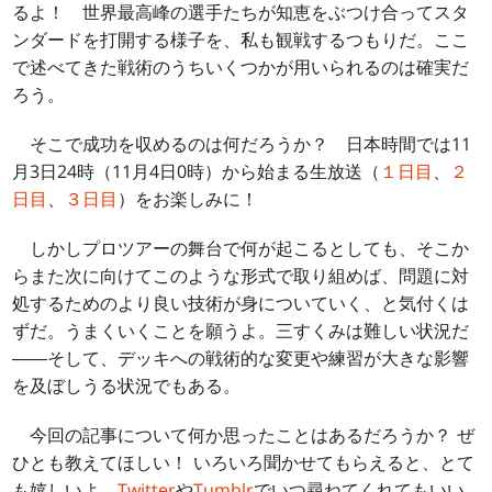
るよ！ 世界最高峰の選手たちが知恵をぶつけ合ってスタ
ンダードを打開する様子を、私も観戦するつもりだ。ここ
で述べてきた戦術のうちいくつかが用いられるのは確実だ
ろう。
そこで成功を収めるのは何だろうか？ 日本時間では11
月3日24時（11月4日0時）から始まる生放送（
１日目
、
２
日目
、
３日目
）をお楽しみに！
しかしプロツアーの舞台で何が起こるとしても、そこか
らまた次に向けてこのような形式で取り組めば、問題に対
処するためのより良い技術が身についていく、と気付くは
ずだ。うまくいくことを願うよ。三すくみは難しい状況だ
――そして、デッキへの戦術的な変更や練習が大きな影響
を及ぼしうる状況でもある。
今回の記事について何か思ったことはあるだろうか？ ぜ
ひとも教えてほしい！ いろいろ聞かせてもらえると、とて
も嬉しいよ。
Twitter
や
Tumblr
でいつ尋ねてくれてもいい