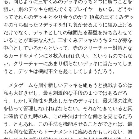
る。同じように三すくみのデッキのうち２つに勝つことを
狙い、別のデッキを組んでくるプレイヤーもいる。どうや
ってそれらのデッキとやり合うのか？ 頂点の三すくみデッ
キのうち狙った２デッキを打ち負かせるように組み上げる
だけでなく、デッキとしての確固たる基盤を持ち合わせて
いることが重要なんだ。三すくみデッキのうち２つが赤を
中心としているからといって、赤のクリーチャー対策とな
るカードをメインに８枚入れればいい、というものでもな
い。クリーチャーにあまり頼らないデッキに当たってしま
うと、デッキは機能不全を起こしてしまうだろう。
メタゲームを崩す新しいデッキを組もうと挑戦するのは
私も大好きだし、最も刺激的な手段の１つではあるだろ
う。しかし可能性を見出したそのデッキは、最大限の注意
を払って管理しなければならない。それができていると真
に確信できた時のみ、この手法は十全な働きを見せるだろ
う。ともあれ、この手法を機能させることができれば、最
も有利な位置からトーナメントに臨めるかもしれない。努