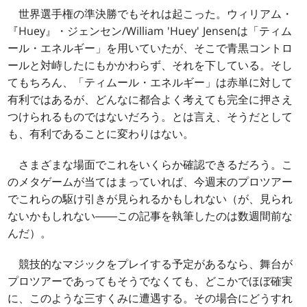
世界選手権の準決勝でもそれは起こった。ウィリアム・
『Huey』・ジェンセン/William 'Huey' Jensenは「ティム
ール・エネルギー」を用いていたが、そこで青黒コントロ
ールと対峙したにもかかわらず、それを下している。そし
てもちろん、「ティムール・エネルギー」は赤単に対して
有利ではあるが、どんなに都合よく考えても完全に押さえ
つけられるものではないだろう。とは言え、そうだとして
も、有利であることに変わりはない。
さまざまな場面でこれをいくらか確認できるだろう。こ
のメタゲームが当てはまっていれば、今週末のプロツアー
でこれらの駆け引きが見られるかもしれない（が、見られ
ないかもしれない――この記事を執筆したのは数週間前な
んだ）。
競技的なマジックをプレイする予定があるなら、舞台が
プロツアーであってもそうでなくても、どこかでほぼ確実
に、このような三すくみに遭遇する。その場合にどうすれ