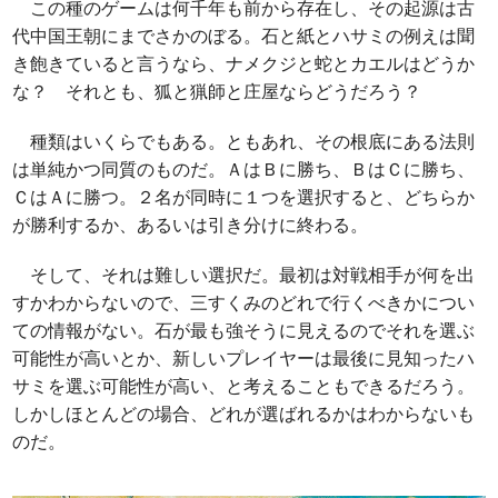
この種のゲームは何千年も前から存在し、その起源は古
代中国王朝にまでさかのぼる。石と紙とハサミの例えは聞
き飽きていると言うなら、ナメクジと蛇とカエルはどうか
な？ それとも、狐と猟師と庄屋ならどうだろう？
種類はいくらでもある。ともあれ、その根底にある法則
は単純かつ同質のものだ。ＡはＢに勝ち、ＢはＣに勝ち、
ＣはＡに勝つ。２名が同時に１つを選択すると、どちらか
が勝利するか、あるいは引き分けに終わる。
そして、それは難しい選択だ。最初は対戦相手が何を出
すかわからないので、三すくみのどれで行くべきかについ
ての情報がない。石が最も強そうに見えるのでそれを選ぶ
可能性が高いとか、新しいプレイヤーは最後に見知ったハ
サミを選ぶ可能性が高い、と考えることもできるだろう。
しかしほとんどの場合、どれが選ばれるかはわからないも
のだ。