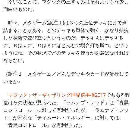
幸いなことに、マジックの三すくみはそれよりもう少し
面白いものだ。
時々、メタゲーム(訳注１)は３つの上位デッキにまで煮
詰まることがある。どのデッキも単体で強く、かなり拮抗
した状態で並び立つというものだ。デッキＡはデッキＢ
に、ＢはＣに、ＣはＡにほとんどの場合打ち勝つ、という
ようにね。その状況でどのデッキを使うかを選ばなければ
ならない。
（訳注１：メタゲーム／どんなデッキやカードが流行して
いるか）
マジック：ザ・ギャザリング世界選手権2017
でもある程
度はその状況が見られた。「ラムナプ・レッド」は「青黒
コントロール」に対して有利だったが、「ラムナプ・レッ
ド」が不利な「ティムール・エネルギー」に対しては、
「青黒コントロール」が有利だった。