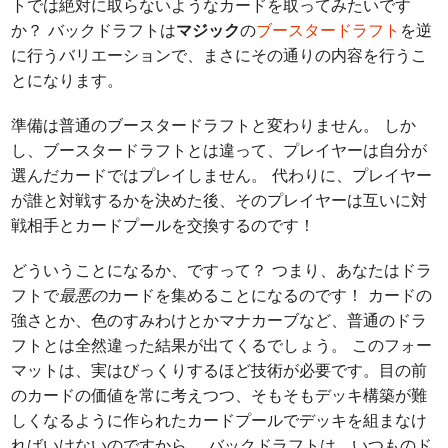
トでは絶対に取らないようなカードを取ってみたいです
か？ バックドラフトは
マジック
の
ブースタードラフト
を逆
に行うバリエーションで、まさにその通りの内容を行うこ
とになります。
準備は普通のブースタードラフトと変わりません。 しか
し、ブースタードラフトとは違って、プレイヤーは自分が
選んだカードではプレイしません。 代わりに、プレイヤー
が誰と対戦するかを決めた後、そのプレイヤーは互いに対
戦相手とカードプールを交換するのです！
どういうことになるか、ですって？ つまり、あなたはドラ
フトで
最悪の
カードを集めることになるのです！ カードの
強さとか、色のすみわけとかマナカーブなど、普通のドラ
フトとは全然違った結果が出てくるでしょう。 このフォー
マットは、実はびっくりするほど技術が必要です。目の前
のカードの価値を常に考えつつ、そもそもデッキ構築が難
しくなるように作られたカードプールでデッキを組まなけ
ればいけないのですから。 バックドラフトは、いつものド