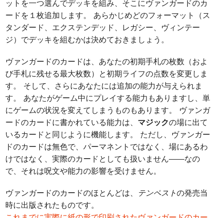
ットを一つ選んでデッキを組み、そこにヴァンガードのカ
ードを１枚追加します。 あらかじめどのフォーマット（ス
タンダード、エクステンデッド、レガシー、ヴィンテー
ジ）でデッキを組むかは決めておきましょう。
ヴァンガードのカードは、あなたの初期手札の枚数（およ
び手札に残せる最大枚数）と初期ライフの点数を変更しま
す。 そして、さらにあなたには追加の能力が与えられま
す。 あなたがゲーム中にプレイする能力もありますし、単
にゲームの状況を変えてしまうものもあります。 ヴァンガ
ードのカードに書かれている能力は、
マジック
の場に出て
いるカードと同じように機能します。 ただし、ヴァンガー
ドのカードは無色で、パーマネントではなく、場にあるわ
けではなく、実際のカードとしても扱いません――なの
で、それは呪文や能力の影響を受けません。
ヴァンガードのカードのほとんどは、
テンペスト
の発売当
時に出版されたものです。
これまでに実際に紙の形で印刷されたヴァンガードのカー