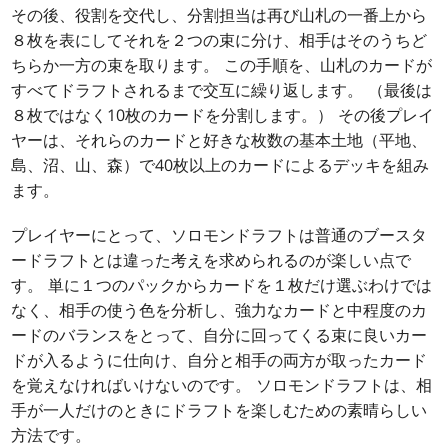
その後、役割を交代し、分割担当は再び山札の一番上から
８枚を表にしてそれを２つの束に分け、相手はそのうちど
ちらか一方の束を取ります。 この手順を、山札のカードが
すべてドラフトされるまで交互に繰り返します。 （最後は
８枚ではなく10枚のカードを分割します。） その後プレイ
ヤーは、それらのカードと好きな枚数の基本土地（平地、
島、沼、山、森）で40枚以上のカードによるデッキを組み
ます。
プレイヤーにとって、ソロモンドラフトは普通のブースタ
ードラフトとは違った考えを求められるのが楽しい点で
す。 単に１つのパックからカードを１枚だけ選ぶわけでは
なく、相手の使う色を分析し、強力なカードと中程度のカ
ードのバランスをとって、自分に回ってくる束に良いカー
ドが入るように仕向け、自分と相手の両方が取ったカード
を覚えなければいけないのです。 ソロモンドラフトは、相
手が一人だけのときにドラフトを楽しむための素晴らしい
方法です。