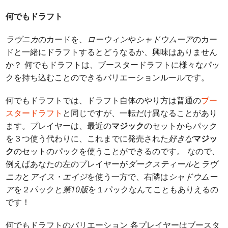
何でもドラフト
ラヴニカ
のカードを、
ローウィン
や
シャドウムーア
のカー
ドと一緒にドラフトするとどうなるか、興味はありません
か？ 何でもドラフトは、ブースタードラフトに様々なパッ
クを持ち込むことのできるバリエーションルールです。
何でもドラフトでは、ドラフト自体のやり方は普通の
ブー
スタードラフト
と同じですが、一転だけ異なることがあり
ます。プレイヤーは、最近の
マジック
のセットからパック
を３つ使う代わりに、これまでに発売された
好きな
マジッ
ク
のセットのパックを使うことができるのです。 なので、
例えばあなたの左のプレイヤーが
ダークスティール
と
ラヴ
ニカ
と
アイス・エイジ
を使う一方で、右隣は
シャドウムー
ア
を２パックと
第10版
を１パックなんてこともありえるの
です！
何でもドラフトのバリエーション 各プレイヤーはブースタ