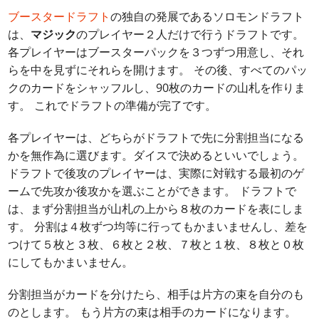
ブースタードラフト
の独自の発展であるソロモンドラフト
は、
マジック
のプレイヤー２人だけで行うドラフトです。
各プレイヤーはブースターパックを３つずつ用意し、それ
らを中を見ずにそれらを開けます。 その後、すべてのパッ
クのカードをシャッフルし、90枚のカードの山札を作りま
す。 これでドラフトの準備が完了です。
各プレイヤーは、どちらがドラフトで先に分割担当になる
かを無作為に選びます。ダイスで決めるといいでしょう。
ドラフトで後攻のプレイヤーは、実際に対戦する最初のゲ
ームで先攻か後攻かを選ぶことができます。 ドラフトで
は、まず分割担当が山札の上から８枚のカードを表にしま
す。 分割は４枚ずつ均等に行ってもかまいませんし、差を
つけて５枚と３枚、６枚と２枚、７枚と１枚、８枚と０枚
にしてもかまいません。
分割担当がカードを分けたら、相手は片方の束を自分のも
のとします。 もう片方の束は相手のカードになります。