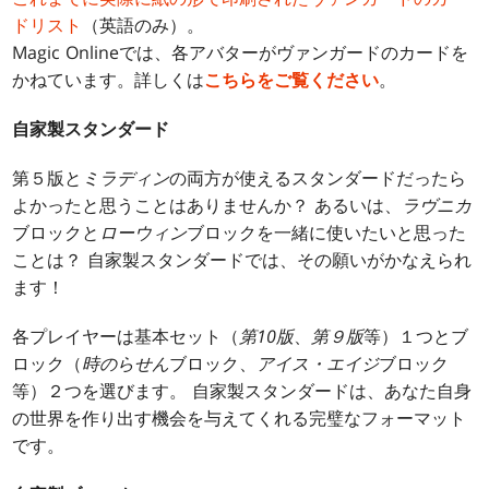
ドリスト
（英語のみ）。
Magic Onlineでは、各アバターがヴァンガードのカードを
かねています。詳しくは
こちらをご覧ください
。
自家製スタンダード
第５版と
ミラディン
の両方が使えるスタンダードだったら
よかったと思うことはありませんか？ あるいは、
ラヴニカ
ブロックと
ローウィン
ブロックを一緒に使いたいと思った
ことは？ 自家製スタンダードでは、その願いがかなえられ
ます！
各プレイヤーは基本セット（
第10版
、
第９版
等）１つとブ
ロック（
時のらせん
ブロック、
アイス・エイジ
ブロック
等）２つを選びます。 自家製スタンダードは、あなた自身
の世界を作り出す機会を与えてくれる完璧なフォーマット
です。