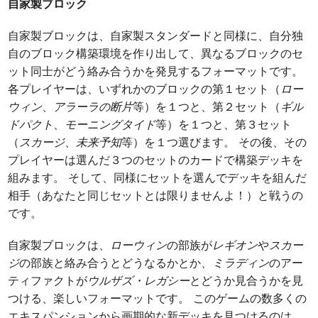
自家製ブロック
自家製ブロックは、自家製スタンダードと同様に、自分独
自のブロック構築環境を作り出して、異なるブロックのセ
ット同士がどう絡み合うかを発見するフォーマットです。
各プレイヤーは、いずれかのブロックの第１セット（
ロー
ウィン
、
アラーラの断片
等）を１つと、第２セット（
ギル
ドパクト
、
モーニングタイド
等）を１つと、第３セット
（
スカージ
、
未来予知
等）を１つ選びます。 その後、その
プレイヤーは選んだ３つのセットのカードで構築デッキを
組みます。 そして、同様にセットを選んでデッキを組んだ
相手（あなたと同じセットとは限りませんよ！）と戦うの
です。
自家製ブロックは、
ローウィン
の部族が
レギオン
や
スカー
ジ
の部族と絡み合うとどうなるかとか、
ミラディン
のアー
ティファクトが
ウルザズ・レガシー
とどうか見合うかを見
つける、楽しいフォーマットです。 このゲームの数多くの
エキスパンションから画期的な新デッキを見つけるのは、