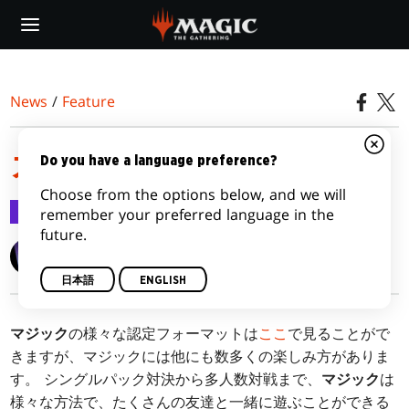
Skip
to
main
content
News
/
Feature
カジュアルフォーマット
Do you have a language preference?
Choose from the options below, and we will
Feature
2008/08/11
remember your preferred language in the
future.
Wizards of the Coast
日本語
ENGLISH
マジック
の様々な認定フォーマットは
ここ
で見ることがで
きますが、マジックには他にも数多くの楽しみ方がありま
す。 シングルパック対決から多人数対戦まで、
マジック
は
様々な方法で、たくさんの友達と一緒に遊ぶことができる