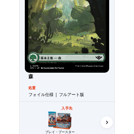
森
処置
フォイル仕様 | フルアート版
入手先
プレイ・ブースター
コレクター・