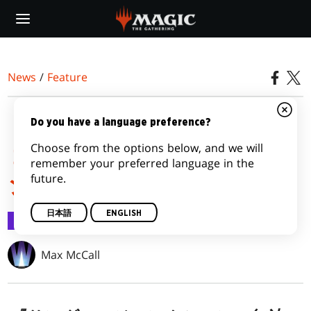
Skip
to
main
content
News
/
Feature
『サンダー・ジャンクシ
Do you have a language preference?
Choose from the options below, and we will
ョンの無法者』をコレク
remember your preferred language in the
future.
ションする
日本語
ENGLISH
Feature
2024/03/26
Max McCall