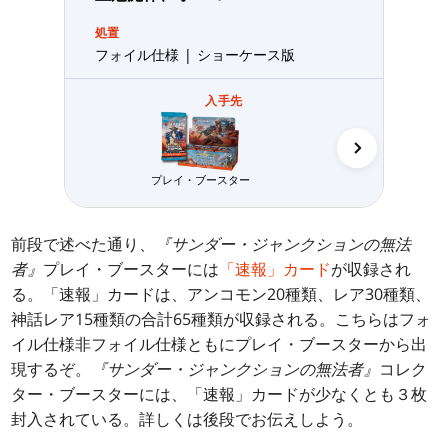
処置
フォイル仕様 | ショーケース版
入手先
プレイ・ブースター
コレクター・
前段で述べた通り、
『サンダー・ジャンクションの無法
者』
プレイ・ブースターには
「速報」カード
が収録され
る。「速報」カードは、アンコモン20種類、レア30種類、
神話レア15種類の合計65種類が収録される。こちらはフォ
イル仕様非フォイル仕様ともにプレイ・ブースターから出
現するぞ。
『サンダー・ジャンクションの無法者』
コレク
ター・ブースターには、「速報」カードが少なくとも３枚
封入されている。詳しくは後段でお伝えしよう。