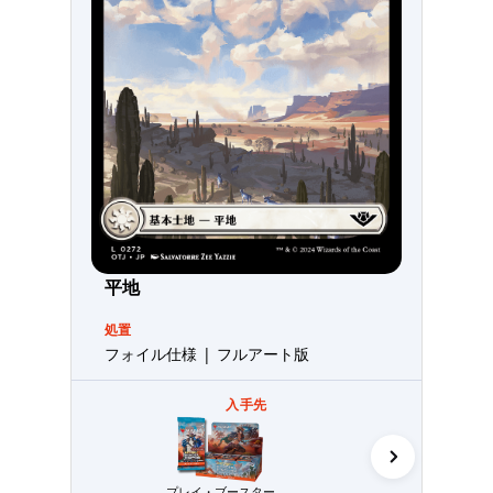
平地
処置
フォイル仕様 | フルアート版
入手先
コレクター・
プレイ・ブースター