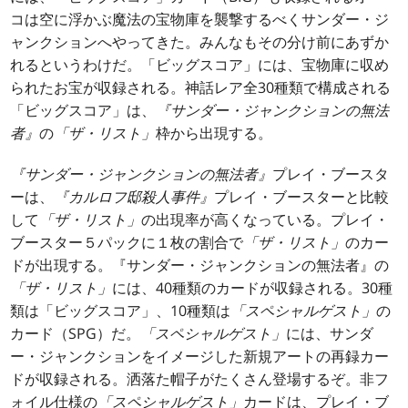
コは空に浮かぶ魔法の宝物庫を襲撃するべくサンダー・ジ
ャンクションへやってきた。みんなもその分け前にあずか
れるというわけだ。「ビッグスコア」には、宝物庫に収め
られたお宝が収録される。神話レア全30種類で構成される
「ビッグスコア」は、
『サンダー・ジャンクションの無法
者』
の
「ザ・リスト」
枠から出現する。
『サンダー・ジャンクションの無法者』
プレイ・ブースタ
ーは、
『カルロフ邸殺人事件』
プレイ・ブースターと比較
して
「ザ・リスト」
の出現率が高くなっている。プレイ・
ブースター５パックに１枚の割合で
「ザ・リスト」
のカー
ドが出現する。『サンダー・ジャンクションの無法者』の
「ザ・リスト」
には、40種類のカードが収録される。30種
類は「ビッグスコア」、10種類は
「スペシャルゲスト」
の
カード（SPG）だ。
「スペシャルゲスト」
には、サンダ
ー・ジャンクションをイメージした新規アートの再録カー
ドが収録される。洒落た帽子がたくさん登場するぞ。非フ
ォイル仕様の
「スペシャルゲスト」
カードは、プレイ・ブ