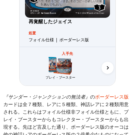
再覚醒したジェイス
処置
フォイル仕様 | ボーダーレス版
入手先
プレイ・ブースター
コレクター・
『サンダー・ジャンクションの無法者』
の
ボーダーレス版
カードは全７種類、レアに５種類、神話レアに２種類用意
される。これらはフォイル仕様非フォイル仕様ともに、プ
レイ・ブースターからもコレクター・ブースターからも出
現する。先ほど言及した通り、ボーダーレス版のオーコは
他の神話レアのボーダーレス版の２倍希少なものになって