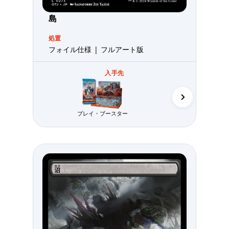
島
処置
フォイル仕様 | フルアート版
入手先
プレイ・ブースター
コレクター・