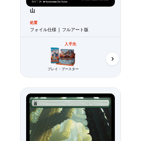
山
処置
フォイル仕様 | フルアート版
入手先
プレイ・ブースター
コレクター・