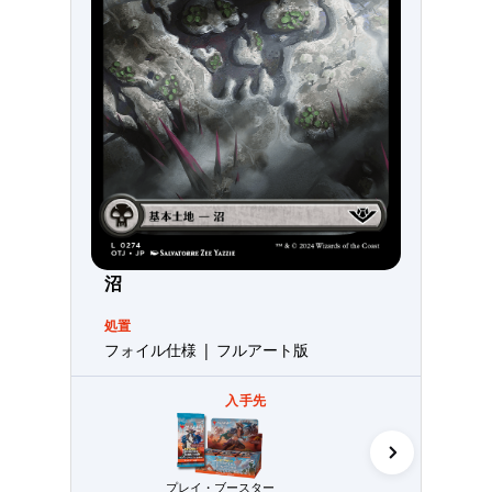
沼
処置
フォイル仕様 | フルアート版
入手先
プレイ・ブースター
コレクター・