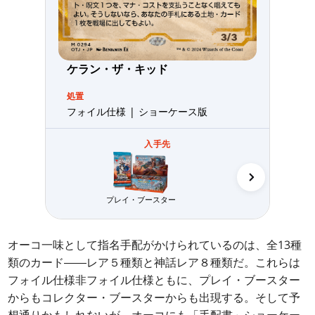
ケラン・ザ・キッド
処置
フォイル仕様 | ショーケース版
入手先
プレイ・ブースター
コレクター・
オーコ一味として指名手配がかけられているのは、全13種
類のカード――レア５種類と神話レア８種類だ。これらは
フォイル仕様非フォイル仕様ともに、プレイ・ブースター
からもコレクター・ブースターからも出現する。そして予
想通りかもしれないが、オーコにも「手配書」ショーケー