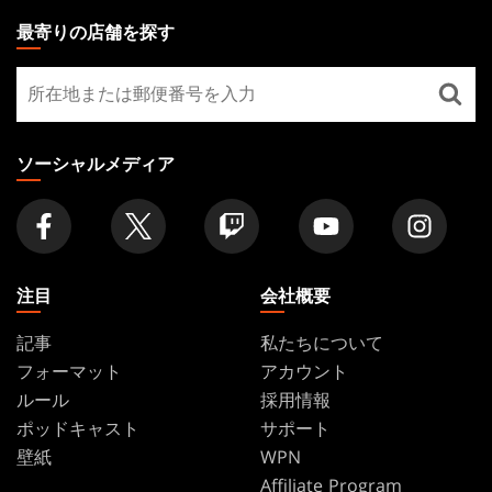
THE
最寄りの店舗を探す
GATHERING
最
FOOTER
寄
り
の
ソーシャルメディア
店
舗
を
探
す
注目
会社概要
記事
私たちについて
フォーマット
アカウント
ルール
採用情報
ポッドキャスト
サポート
壁紙
WPN
Affiliate Program