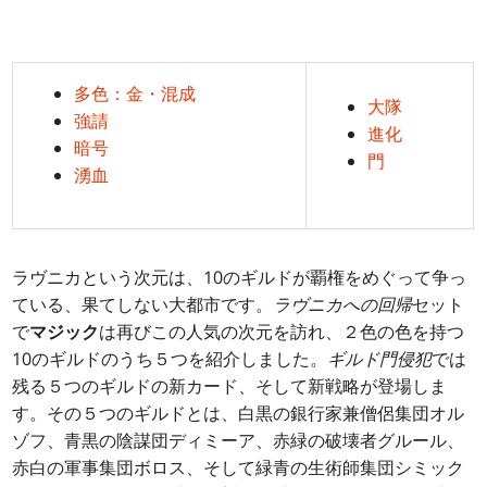
多色：金・混成
大隊
強請
進化
暗号
門
湧血
ラヴニカという次元は、10のギルドが覇権をめぐって争っ
ている、果てしない大都市です。
ラヴニカへの回帰
セット
で
マジック
は再びこの人気の次元を訪れ、２色の色を持つ
10のギルドのうち５つを紹介しました。
ギルド門侵犯
では
残る５つのギルドの新カード、そして新戦略が登場しま
す。その５つのギルドとは、白黒の銀行家兼僧侶集団オル
ゾフ、青黒の陰謀団ディミーア、赤緑の破壊者グルール、
赤白の軍事集団ボロス、そして緑青の生術師集団シミック