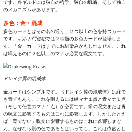
です。各ギルドには独自の哲学、独自の戦略、そして独自
のメカニズムがあります。
多色：金・混成
多色カードとはその名の通り、２つ以上の色を持つカード
です。
ギルド門侵犯
では２種類の多色カードが登場しま
す。「金」カードはすでにお馴染みかもしれません。これ
は唱えるのに２色以上のマナが必要な呪文です。
ドレイク翼の混成体
金カードはシンプルです。《ドレイク翼の混成体》は緑で
も青でもあり、これを唱えるには緑マナ１点と青マナ１点
（そして任意のマナ１点）が必要です。緑の呪文または青
の呪文に影響するものはこれに影響します。しかしたとえ
ば「青でない」呪文に影響するものはこれに
影響しませ
ん
。なぜなら別の色であるとはいっても、これは依然とし