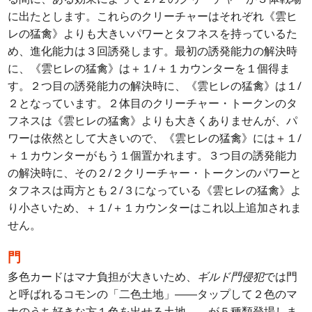
に出たとします。これらのクリーチャーはそれぞれ《雲ヒ
レの猛禽》よりも大きいパワーとタフネスを持っているた
め、進化能力は３回誘発します。最初の誘発能力の解決時
に、《雲ヒレの猛禽》は＋１/＋１カウンターを１個得ま
す。２つ目の誘発能力の解決時に、《雲ヒレの猛禽》は１/
２となっています。２体目のクリーチャー・トークンのタ
フネスは《雲ヒレの猛禽》よりも大きくありませんが、パ
ワーは依然として大きいので、《雲ヒレの猛禽》には＋１/
＋１カウンターがもう１個置かれます。３つ目の誘発能力
の解決時に、その２/２クリーチャー・トークンのパワーと
タフネスは両方とも２/３になっている《雲ヒレの猛禽》よ
り小さいため、＋１/＋１カウンターはこれ以上追加されま
せん。
門
多色カードはマナ負担が大きいため、
ギルド門侵犯
では門
と呼ばれるコモンの「二色土地」――タップして２色のマ
ナのうち好きな方１色を出せる土地――が５種類登場しま