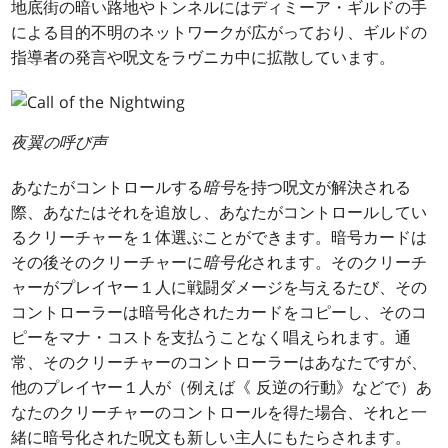
地底街の暗い路地やトンネルにはディミーア・ギルドの手
による目的不明のネットワークが広がっており、ギルドの
指導者の発言や呪文をラヴニカ中に拡散しています。
夜翼の呼び声
あなたがコントロールする
暗号
を持つ呪文が解決される
際、あなたはそれを追放し、あなたがコントロールしてい
るクリーチャーを１体選ぶことができます。暗号カードは
その後そのクリーチャーに
暗号化
されます。そのクリーチ
ャーがプレイヤー１人に戦闘ダメージを与えるたび、その
コントローラーは暗号化されたカードをコピーし、そのコ
ピーをマナ・コストを支払うことなく唱えられます。通
常、そのクリーチャーのコントローラーはあなたですが、
他のプレイヤー１人が（例えば《
反逆の行動
》などで）あ
なたのクリーチャーのコントロールを得た場合、それと一
緒に暗号化された呪文も新しい主人にもたらされます。