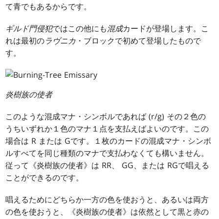
て青でもあるからです。
ギルド門侵犯
ではこの他にも
混成
カードが登場します。こ
れは最初の
ラヴニカ
・ブロックで初めて登場したもので
す。
炎樹族の使者
このような混成マナ・シンボルであれば
(r/g)
その２色の
うちいずれか１色のマナ１点を支払えばよいのです。この
場合は
R
または
G
です。１枚のカードの混成マナ・シンボ
ルすべてを同じ種類のマナで支払わなくても構いません。
従って《炎樹族の使者》は
RR
、
GG
、または
RG
で唱える
ことができるのです。
唱えるためにどちらか一方の色を使おうと、あるいは両方
の色を使おうと、《炎樹族の使者》は依然として黒と赤の