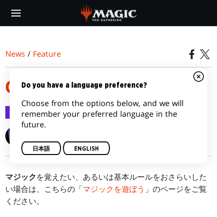
Skip
to
main
content
News
/
Feature
GATECRASH MECHANICS
Do you have a language preference?
Choose from the options below, and we will
Feature
2012/12/31
remember your preferred language in the
future.
Wizards of the Coast
日本語
ENGLISH
マジック
を覚えたい、あるいは基本ルールをおさらいした
い場合は、こちらの「
マジックを遊ぼう
」のページをご覧
ください。