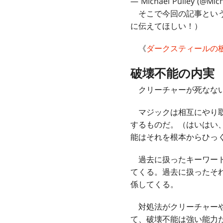
— Michael Pulley (@Mic
そこで今回の記事という
に伝えてほしい！）
《
ダークスティールの
破壊不能の内実
クリーチャーが死なない
マジックは相互にやり取
するものだ。（はいはい
能はそれを根本からひっ
過去に扱ったキーワード
てくる。過去に扱ったそ
係してくる。
対処法がクリーチャーや
て、破壊不能は強い能力