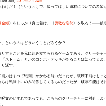
haelrp85)
2017年7月20日
わけだ！（というわけで、扱ってほしい題材についての希望
板金鎧
》をしっかり身に着け、《
勇敢な姿勢
》を取ろう――破
、というのはどういうことだろうか？
りすることを元に組み立てられるゲームであり、クリーチャ
、「ストーム」とかのコンボ・デッキがあることは知ってるよ
くり返す。
能力はすべて戦闘にかかわる能力だったが、破壊不能はもっ
れらは戦闘中にのみ関係してくるものだったが、破壊不能はそ
呪文のいずれであっても、こちらのクリーチャーに対処しよ
だ。