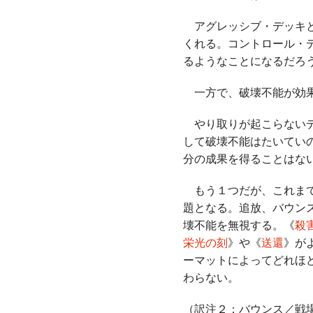
アグレッシブ・デッキと
くれる。コントロール・
るようなことになるだろ
一方で、破壊不能が効果
やり取りが起こらないデ
して破壊不能はたいてい
分の成果を得ることはな
もう１つだが、これまで
題となる。追放、バウンス
壊不能を無視する。《
殺
栄光の刻
》や《
送還
》が
ーマットによってどれほ
わらない。
（訳注２：バウンス／戦