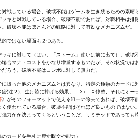
対戦している場合、破壊不能はゲームを生き残るための素晴
デッキと対戦している場合、破壊不能であれば、対戦相手は排
う。破壊不能はほとんどの戦略に対して有効なメカニズムだ。
的ではない場面も２つある。
ッキに対して（はい、「ストーム」使いは前に出て）、破壊
の場合マナ・コストをかなり増量するものだが、その状況では
いだろう。破壊不能はコンボに対して無力だ。
に扱った他のメカニズムとは異なり、特定の種類のカードに
(訳注２)、生け贄に捧げる効果、－Ｘ/－Ｘ修整、それにオー
害
》がそのフォーマットで使える唯一の除去であれば、破壊不能
よく使われている場合、破壊不能はそれほど良いものではない
ど強力かが決まってくるということだ。リミテッドであっても
場のカードを手札に戻す呪文や能力）