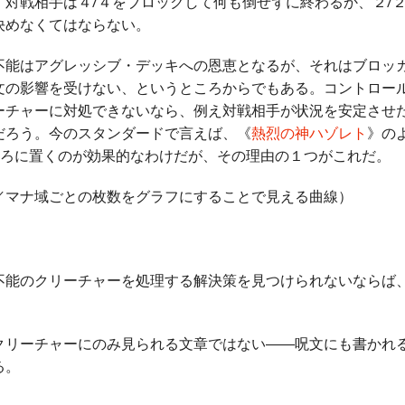
、対戦相手は４/４をブロックして何も倒せずに終わるか、２/
決めなくてはならない。
能はアグレッシブ・デッキへの恩恵となるが、それはブロッ
文の影響を受けない、というところからでもある。コントロー
ーチャーに対処できないなら、例え対戦相手が状況を安定させ
だろう。今のスタンダードで言えば、《
熱烈の神ハゾレト
》の
ころに置くのが効果的なわけだが、その理由の１つがこれだ。
／マナ域ごとの枚数をグラフにすることで見える曲線）
能のクリーチャーを処理する解決策を見つけられないならば
リーチャーにのみ見られる文章ではない――呪文にも書かれる
る。