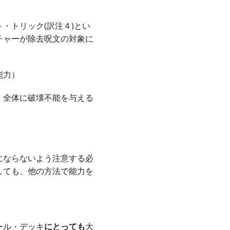
・トリック(訳注４)とい
チャーが除去呪文の対象に
能力）
）全体に破壊不能を与える
にならないよう注意する必
しても、他の方法で能力を
ール・デッキ
にとっても
大