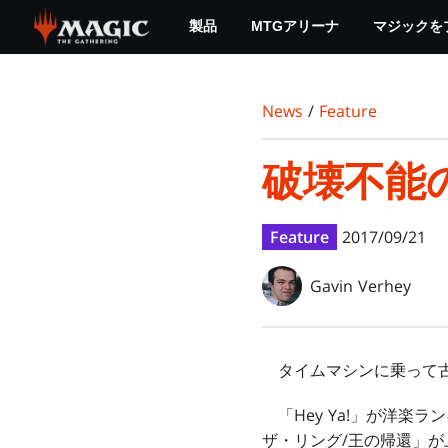
Skip
製品
MTGアリーナ
マジックを
to
main
content
News
/
Feature
破壊不能
Feature
2017/09/21
Gavin Verhey
タイムマシンに乗って古
「Hey Ya!」が洋楽
ザ・リング/王の帰還」