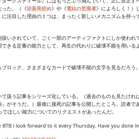
ダークスティール』にはもっとぶっ飛んでいて、正に禁止す
なった。（《
頭蓋骨絞め
》や《
電結の荒廃者
》によろしく！）
》に注目した理由の１つは、まったく新しいメカニズムを持っ
扱いされていて、ごく一部のアーティファクトにしか使われて
用できる定番の能力として、再生の代わりに破壊不能を用いる
ブロック、さまざまなカードで破壊不能の文字を見るだろう
て扱う記事をシリーズ化している。（過去のものも見たけれ
触
」がそうだ。）最後に接死の記事を公開したところ、読者で
eyから扱ってほしい能力についてのリクエストがあったんだ。
e BTB I look forward to it every Thursday. Have you done In