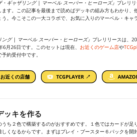
・ギャザリング | マーベル スーパー・ヒーローズ』
プレリリ
します。この記事を最後まで読めばデッキの組み方もわかり、
ょう。今こそこの一大コラボで、お気に入りのマーベル・キャ
ング | マーベル スーパー・ヒーローズ』
プレリリースは、20
6年6月26日です。このセットは現在、
お近くのゲーム店
や
TCGp
で予約受付中です。
お近くの店舗
TCGPLAYER ↗
AMAZO
デッキを作る
のうち２色で構築するのがおすすめです。１色ではカードが足
難しくなるからです。まずはプレイ・ブースター６パックを開