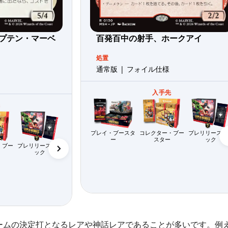
プテン・マーベ
百発百中の射手、ホークアイ
処置
通常版 | フォイル仕様
入手先
先
プレイ・ブースタ
コレクター・ブー
プレリリース・
ー
スター
ック
・ブー
プレリリース・パ
ワイルドカード
ック
（MTGアリーナ）
ストアパック
リミテッド用パッ
（MTGアリーナ）
ク（MTGアリー
ナ）
ームの決定打となるレアや神話レアであることが多いです。例