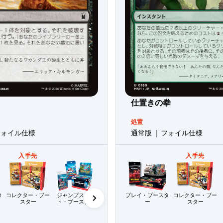
仕置きの拳
処置
フォイル仕様
通常版 | フォイル仕様
入手先
入手先
ビギナー・ボック
ス
タ
コレクター・ブー
ジャンプスター
プレイ・ブースタ
プレリリース・パ
コレクター・ブー
ウェルカ
スター
ト・ブースター
ー
ック
スター
キ