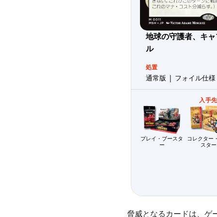
地球の守護者、キャ
ル
処置
通常版 | フォイル仕様
入手
プレイ・ブースタ
コレクター
ー
スター
脅威となるカードは、ゲ