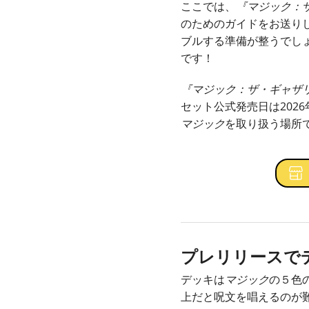
ここでは、
『マジック：ザ
のためのガイドをお送り
ブルする準備が整うでし
です！
『マジック：ザ・ギャザリ
セット公式発売日は202
マジック
を取り扱う場所
プレリリースで
デッキは
マジック
の５色
上だと呪文を唱えるのが