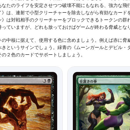
あなたのライフを安定させつつ破壊不能にもなれる、強力な飛
イ》は、連射で小型クリーチャーを除去しながら有効なカード
ン》は対戦相手のクリーチャーをブロックできるトークンの群
持っていますが、どれも放っておけばゲームが終わる脅威とな
キの中核に据えて、使用する色に含めましょう。例えば赤に脅
べきというサインでしょう。緑青の《ムーンガールとデビル・
その２色のカードでサポートしましょう。