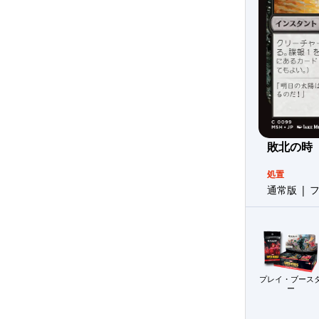
敗北の時
処置
通常版 | 
プレイ・ブース
ー