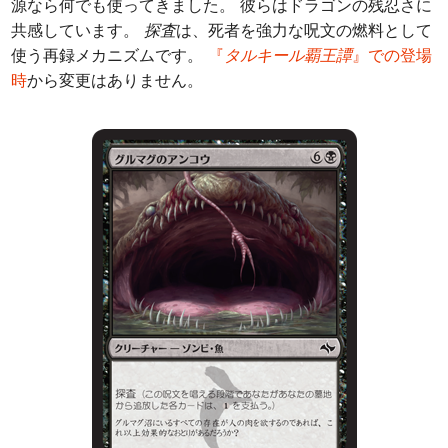
源なら何でも使ってきました。 彼らはドラゴンの残忍さに
共感しています。
探査
は、死者を強力な呪文の燃料として
使う再録メカニズムです。
『
タルキール覇王譚
』での登場
時
から変更はありません。