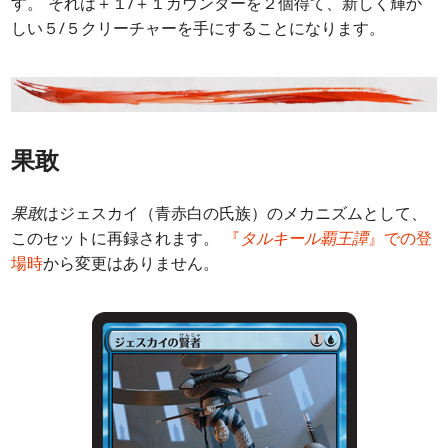
す。 それは＋１/＋１カウンターを２個得て、新しく輝か
しい５/５クリーチャーを手にすることになります。
果敢
果敢
はジェスカイ（青赤白の氏族）のメカニズムとして、
このセットに再録されます。
『
タルキール覇王譚
』での登
場時
から変更はありません。