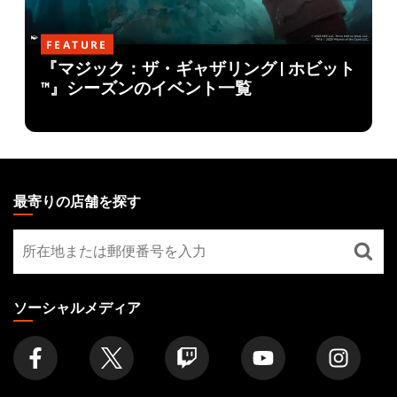
FEATURE
『マジック：ザ・ギャザリング | ホビット
™』シーズンのイベント一覧
MAGIC:
THE
最寄りの店舗を探す
GATHERING
最
FOOTER
寄
り
の
ソーシャルメディア
店
舗
を
探