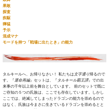
果敢
探査
疾駆
獰猛
予示
混成マナ
モードを持つ「戦場に出たとき」の能力
タルキールへ、お帰りなさい！ 私たちは
文字通り
帰るので
す。『
運命再編
』セットは、『
タルキール覇王譚
』での出
来事の千年以上前を舞台としています。 前のセットで既に
ご存知の５つの氏族は、ここでも存在しています。しかし
ここでは、絶滅してしまったドラゴンの能力を崇めるので
はなく、氏族は今まさに生きているドラゴンを崇めるとと