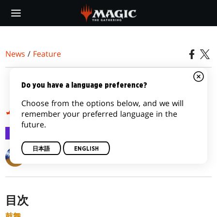
Skip
to
main
content
News
/
Feature
『運命再編』のメカニズ
Do you have a language preference?
Choose from the options below, and we will
ム
remember your preferred language in the
future.
Feature
2014/12/30
日本語
ENGLISH
Matt Tabak
目次
鼓舞