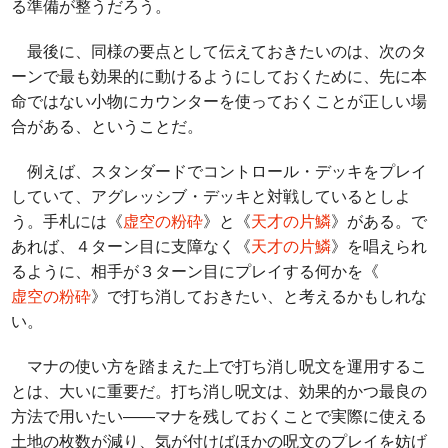
る準備が整うだろう。
最後に、同様の要点として伝えておきたいのは、次のタ
ーンで最も効果的に動けるようにしておくために、先に本
命ではない小物にカウンターを使っておくことが正しい場
合がある、ということだ。
例えば、スタンダードでコントロール・デッキをプレイ
していて、アグレッシブ・デッキと対戦しているとしよ
う。手札には《
虚空の粉砕
》と《
天才の片鱗
》がある。で
あれば、４ターン目に支障なく《
天才の片鱗
》を唱えられ
るように、相手が３ターン目にプレイする何かを《
虚空の粉砕
》で打ち消しておきたい、と考えるかもしれな
い。
マナの使い方を踏まえた上で打ち消し呪文を運用するこ
とは、大いに重要だ。打ち消し呪文は、効果的かつ最良の
方法で用いたい――マナを残しておくことで実際に使える
土地の枚数が減り、気が付けばほかの呪文のプレイを妨げ