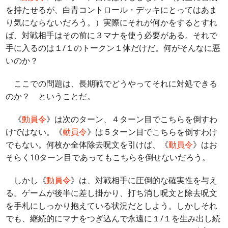
を持たせるが、白青コントロール・デッキにとってはあま
り気にならないだろう。）実際にそれが何かをするとすれ
ば、対戦相手はその前に３マナを使う必要がある。それで
手に入るのは１/１のトークン１体だけだ。何がそんなに悪
いのか？
ここでの問題は、長期戦でどうやってそれに対処できる
のか？ ということだ。
《
動員令
》は次のターン、４ターン目でこちらを倒すわ
けではない。《
動員令
》は５ターン目でこちらを倒すわけ
でもない。何枚か全体除去呪文を引けば、《
動員令
》はお
そらく10ターン目であってもこちらを倒せないだろう。
しかし《
動員令
》は、対戦相手に圧倒的な確実性を与え
る。ゲームが後半に差し掛かり、打ち消し呪文と除去呪文
を手札にしっかり抱えている状況だとしよう。しかしそれ
でも、継続的にマナをつぎ込んで永遠に１/１を生み出し続