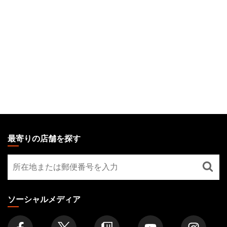
MAGIC:
THE
最寄りの店舗を探す
GATHERING
最
FOOTER
寄
り
の
ソーシャルメディア
店
舗