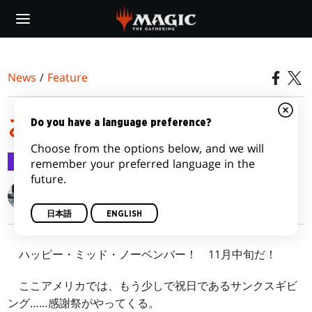
Skip
to
main
content
News
/
Feature
お断りします
Do you have a language preference?
Choose from the options below, and we will
Feature
2016/11/19
remember your preferred language in the
future.
Gavin Verhey
日本語
ENGLISH
ハッピー・ミッド・ノーベンバー！ 11月中旬だ！
ここアメリカでは、もう少しで祝日であるサンクスギビ
ング……感謝祭がやってくる。