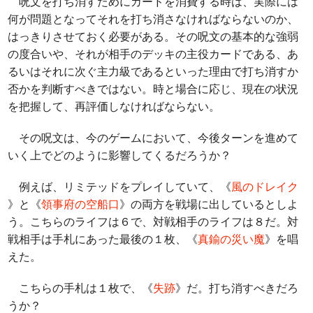
呪文を打ち消すためにカードを消費する時は、実際には
何が問題となってそれを打ち消さなければならないのか、
はっきりさせておく必要がある。その呪文の基本的な強弱
の度合いや、それが相手のデッキの主役カードである、あ
るいはそれに次ぐ主力級であるといった理由で打ち消すか
否かを判断すべきではない。時と場合に応じ、現在の状況
を把握して、再評価しなければならない。
その呪文は、今のゲームにおいて、今後ターンを進めて
いく上でどのように影響してくるだろうか？
例えば、リミテッドをプレイしていて、《
風のドレイク
》と《
領事府の空船口
》の両方を戦場に出しているとしよ
う。こちらのライフは６で、対戦相手のライフは８だ。対
戦相手は手札にあった最後の１枚、《
真鍮の災い魔
》を唱
えた。
こちらの手札は１枚で、《
失跡
》だ。打ち消すべきだろ
うか？