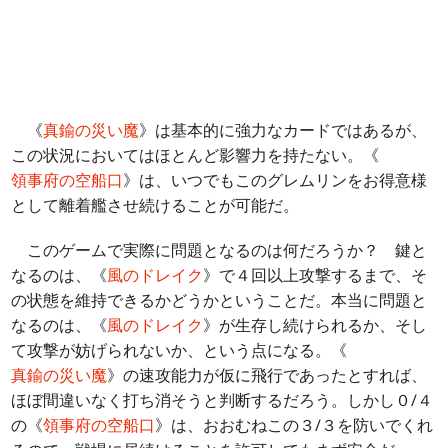
《
真鍮の災い魔
》は基本的に強力なカードではあるが、
この状況においてはほとんど影響力を持たない。《
領事府の空船口
》は、いつでもこのグレムリンをお得意様
として離着艦させ続けることが可能だ。
このゲームで実際に問題となるのは何だろうか？ 鍵と
なるのは、《
風のドレイク
》で４回以上攻撃するまで、そ
の状態を維持できるかどうかということだ。本当に問題と
なるのは、《
風のドレイク
》が生存し続けられるか、そし
て攻撃が妨げられないか、という点になる。《
真鍮の災い魔
》の速攻能力が仮に飛行であったとすれば、
ほぼ間違いなく打ち消そうと判断するだろう。しかし０/４
の《
領事府の空船口
》は、おおむねこの３/３を防いでくれ