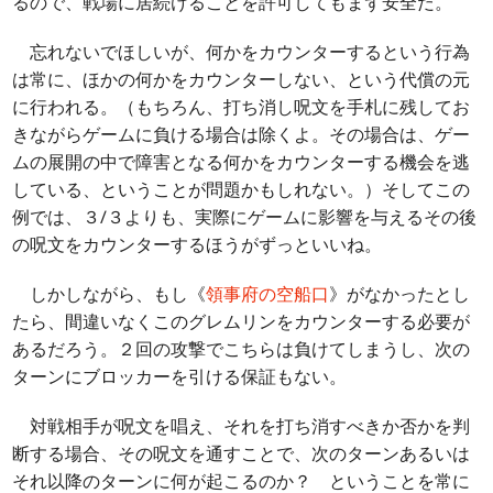
るので、戦場に居続けることを許可してもまず安全だ。
忘れないでほしいが、何かをカウンターするという行為
は常に、ほかの何かをカウンターしない、という代償の元
に行われる。（もちろん、打ち消し呪文を手札に残してお
きながらゲームに負ける場合は除くよ。その場合は、ゲー
ムの展開の中で障害となる何かをカウンターする機会を逃
している、ということが問題かもしれない。）そしてこの
例では、３/３よりも、実際にゲームに影響を与えるその後
の呪文をカウンターするほうがずっといいね。
しかしながら、もし《
領事府の空船口
》がなかったとし
たら、間違いなくこのグレムリンをカウンターする必要が
あるだろう。２回の攻撃でこちらは負けてしまうし、次の
ターンにブロッカーを引ける保証もない。
対戦相手が呪文を唱え、それを打ち消すべきか否かを判
断する場合、その呪文を通すことで、次のターンあるいは
それ以降のターンに何が起こるのか？ ということを常に