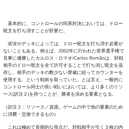
基本的に、コントロールの同系対決においては、ドロー
呪文を打ち消すことが肝要だ。
状況やデッキによっては、ドロー呪文を打ち消す必要が
ないこともある。例えば、2002年に行われた世界選手権で
見事に優勝したカルロス・ロマオ/Carlos Romãoは、対戦
相手のドロー呪文を全て許可することで打ち消し呪文を温
存し、相手のデッキの数少ない脅威に絞ってカウンターを
使用する、という戦術を取っていた。とは言え、一般的に
コントロール同士の長い戦いにおいては、より多くのリソ
ース(訳注２)を持つことが、勝者を決める要素となる。
（訳注２：リソース／資源。ゲームの中で他の要素のため
に消費・交換できるもの）
これは極めて長期的な視点だ。対戦相手が引く３枚の内