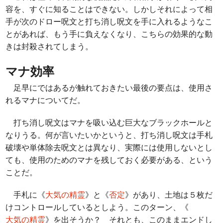
容を、すぐに知ることはできない。しかしそれによって相
手が次のドロー呪文と打ち消し呪文を手に入れるようなこ
とがあれば、もう手に負えなくなり、こちらの効果的な動
きは封殺されてしまう。
マナ効率
足早にではあるが触れておきたい最後の要点は、使用さ
れるマナについてだ。
打ち消し呪文はマナを吸い込む巨大なブラックホールと
なりうる。何が言いたいかというと、打ち消し呪文は手札
破壊や単体除去呪文とは異なり、実際には使用しないとし
ても、使用のためのマナを残しておく必要がある、という
ことだ。
手札に《
大気の精霊
》と《
否定
》があり、土地は５枚だ
けコントロールしているとしよう。このターン、《
大気の精霊
》を出そうか？ それとも、このままエンドし