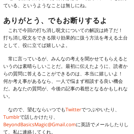
ている、というようなことは無しにね。
ありがとう、でもお断りするよ
これで今回の打ち消し呪文についての解説は終了だ！
打ち消し呪文をできる限り効果的に扱う方法を考える土台
として、役に立てば嬉しいよ。
常に言っているが、みんなの考えを聞かせてもらえると
いうのは素晴らしいことだ。最初に伝えたように、読者か
らの質問に答えることができるのは、本当に嬉しいよ！
何か考え事があるなら、一人で悩まず相談する良い機会
だ。あなたの質問が、今後の記事の着想となるかもしれな
い。
なので、望むならいつでも
Twitter
でつぶやいたり、
Tumblr
で話しかけたり、
BeyondBasicsMagic@Gmail.com
に英語でメールしたりし
て、私に連絡してくれ。