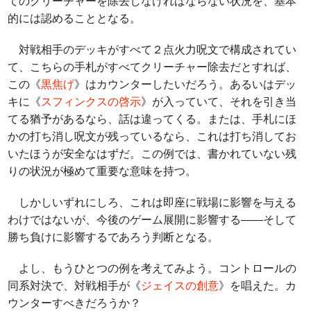
てのクリーチャーを除去しなければならない状況を、基本
的には認めることとなる。
対戦相手のデッキがすべて２点火力呪文で構成されてい
て、こちらの手札がすべてクリーチャー除去だとすれば、
この《
黒焦げ
》はカウンターしたいだろう。あるいはデッ
キに《
スフィンクスの啓示
》が入っていて、それを引き当
てる猶予があるなら、話は違ってくる。または、手札にほ
かの打ち消し呪文が残っているなら、これは打ち消してお
いたほうが安全なはずだ。この例では、書かれていない残
りの状況が極めて重要な意味を持つ。
しかしいずれにしろ、これは即座に戦場に影響を与える
わけではないが、今後のゲーム展開に影響する――そして
勝ち負けに影響するであろう判断となる。
よし、もうひとつの例を考えてみよう。コントロールの
同系対決で、対戦相手が《
ジェイスの創意
》を唱えた。カ
ウンターすべきだろうか？