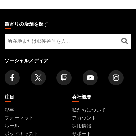
MAGIC:
THE
最寄りの店舗を探す
GATHERING
最
FOOTER
寄
り
の
ソーシャルメディア
店
舗
を
探
す
注目
会社概要
記事
私たちについて
フォーマット
アカウント
ルール
採用情報
ポッドキャスト
サポート