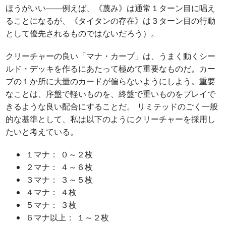
ほうがいい――例えば、《蔑み》は通常１ターン目に唱え
ることになるが、《タイタンの存在》は３ターン目の行動
として優先されるものではないだろう）。
クリーチャーの良い「マナ・カーブ」は、うまく動くシー
ルド・デッキを作るにあたって極めて重要なものだ。カー
ブの１か所に大量のカードが偏らないようにしよう。重要
なことは、序盤で軽いものを、終盤で重いものをプレイで
きるような良い配合にすることだ。 リミテッドのごく一般
的な基準として、私は以下のようにクリーチャーを採用し
たいと考えている。
１マナ： ０～２枚
２マナ： ４～６枚
３マナ： ３～５枚
４マナ： ４枚
５マナ： ３枚
６マナ以上： １～２枚