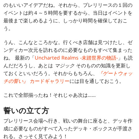
のもいいアイデアだね。それから、プレリリースの１回の
イベントは約４～５時間を要するから、当日はイベントを
最後まで楽しめるように、しっかり時間を確保しておこ
う。
うん、こんなところかな。行くべき店舗は見つけたし、ゼ
ンディカー次元を訪れるのに必要なものもすべて集まった
ね。 最新の「
Uncharted Realms -未踏世界の物語-
」も読
んだだろうし、あとは
マジック
そのものの知識を更新し
ておくといいだろう。それからもちろん、
『ゲートウォッ
チの誓い』
カードギャラリー
には目を通しておこう。
これで全部揃ったね！それじゃあ次は……
誓いの立て方
プレリリース会場へ行き、戦いの舞台に座ると、デッキ作
成に必要なものがすべて入ったデッキ・ボックスが手渡さ
れる。さっそく見てみよう！