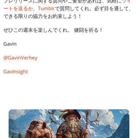
プレリリースに関する質問やご要望があれば、気軽に
ツイ
ートを送るか
、
Tumblr
で質問してくれ。必ず目を通して、
できる限りの協力をお約束しよう！
ぜひこの週末を楽しんでくれ。 健闘を祈る！
Gavin
@GavinVerhey
GavInsight