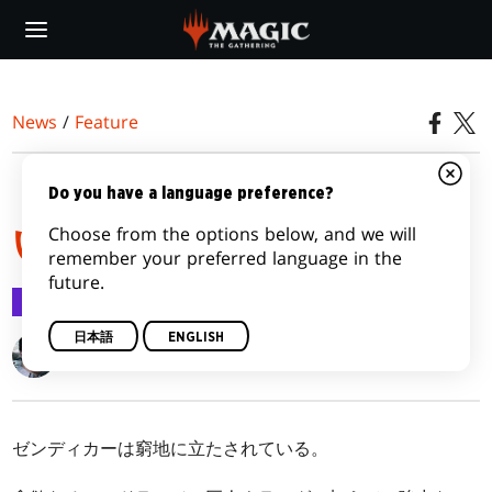
Skip
to
main
content
News
/
Feature
『ゲートウォッチの誓
Do you have a language preference?
Choose from the options below, and we will
い』 プレリリース入門
remember your preferred language in the
future.
Feature
2016/01/12
日本語
ENGLISH
Gavin Verhey
ゼンディカーは窮地に立たされている。