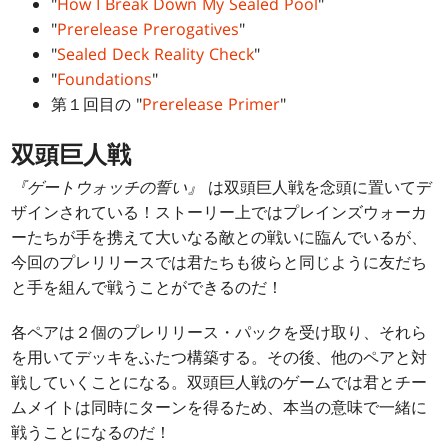
"
How I Break Down My Sealed Pool
"
"
Prerelease Prerogatives
"
"
Sealed Deck Reality Check
"
"
Foundations
"
第１回目の "
Prerelease Primer
"
双頭巨人戦
『ゲートウォッチの誓い』
は双頭巨人戦を念頭に置いてデ
ザインされている！ストーリー上ではプレインズウォーカ
ーたちが手を携えて大いなる敵との戦いに臨んでいるが、
今回のプレリリースでは君たちも彼らと同じように友だち
と手を組んで戦うことができるのだ！
各ペアは２個のプレリリース・パックを受け取り、それら
を用いてデッキをふたつ構築する。その後、他のペアと対
戦していくことになる。双頭巨人戦のゲームでは君とチー
ムメイトは同時にターンを得るため、本当の意味で一緒に
戦うことになるのだ！